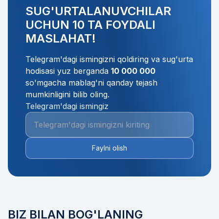
SUG'URTALANUVCHILAR
UCHUN 10 TA FOYDALI
MASLAHAT!
Telegram'dagi ismingizni qoldiring va sug'urta
hodisasi yuz berganda
10 000 000
so'mgacha mablag'ni qanday tejash
mumkinligini bilib oling.
Telegram'dagi ismingiz
Faylni olish
BIZ BILAN BOG'LANING