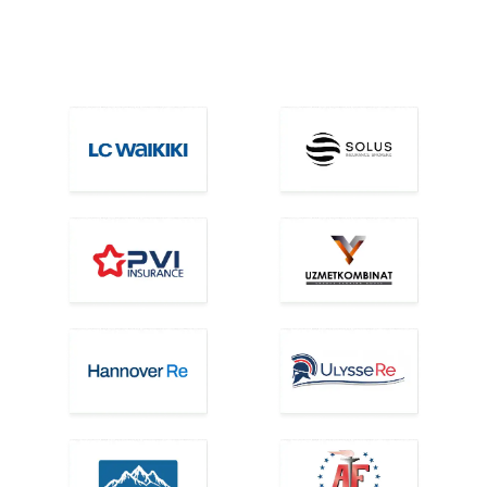
davomida biz bilan hamkorlik qilayotgan
kompaniyalar