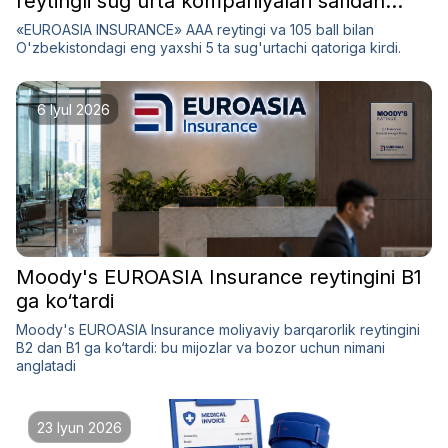
reytingli sug'urta kompaniyalari safidan
o'rin oldi
«EUROASIA INSURANCE» AAA reytingi va 105 ball bilan
O'zbekistondagi eng yaxshi 5 ta sug'urtachi qatoriga kirdi.
6 Iyul 2026
Moody's EUROASIA Insurance reytingini B1
ga ko‘tardi
Moody's EUROASIA Insurance moliyaviy barqarorlik reytingini
B2 dan B1 ga ko‘tardi: bu mijozlar va bozor uchun nimani
anglatadi
23 Iyun 2026