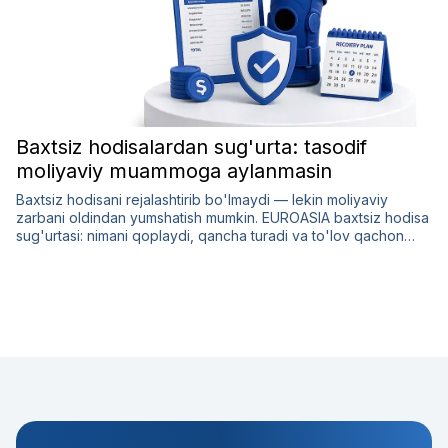
Baxtsiz hodisalardan sug'urta: tasodif
moliyaviy muammoga aylanmasin
Baxtsiz hodisani rejalashtirib bo'lmaydi — lekin moliyaviy
zarbani oldindan yumshatish mumkin. EUROASIA baxtsiz hodisa
sug'urtasi: nimani qoplaydi, qancha turadi va to'lov qachon
keladi.