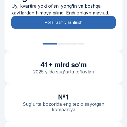
Uy, kvartira yoki ofisni yong'in va boshqa
xavflardan himoya qiling. Endi onlayn mavjud.
Polis rasmiylashtirish
41+ mlrd so'm
2025 yilda sug'urta to'lovlari
№1
Sug'urta bozorida eng tez o'sayotgan
kompaniya