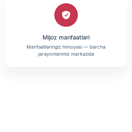
Mijoz manfaatlari
Manfaatlaringiz himoyasi — barcha
jarayonlarimiz markazida
BIZNING HAMKORLARIMIZ
Bizga ishonadigan va ko'p yillar