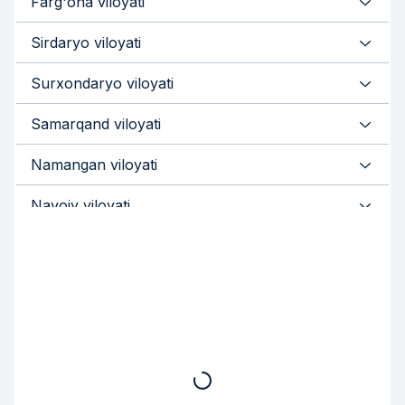
Farg'ona viloyati
Sirdaryo viloyati
Surxondaryo viloyati
Samarqand viloyati
Namangan viloyati
Navoiy viloyati
Qashqadaryo viloyati
Jizzax viloyati
Buxoro viloyati
Andijon viloyati