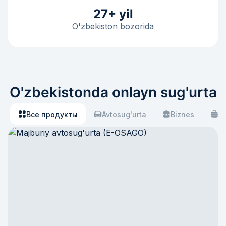
27+ yil
O'zbekiston bozorida
O'zbekistonda onlayn sug'urta
Все продукты
Avtosug'urta
Biznes
S