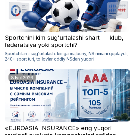
Sportchini kim sug'urtalashi shart — klub,
federatsiya yoki sportchi?
Sportchilarni sug'urtalash: kimga majburiy, NS nimani qoplaydi,
240+ sport turi, to'lovlar oddiy NSdan yuqori.
8 Iyul 2026
«EUROASIA INSURANCE» eng yuqori