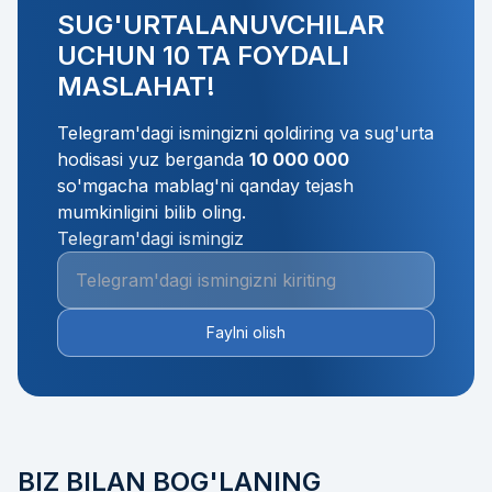
SUG'URTALANUVCHILAR
UCHUN 10 TA FOYDALI
MASLAHAT!
Telegram'dagi ismingizni qoldiring va sug'urta
hodisasi yuz berganda
10 000 000
so'mgacha mablag'ni qanday tejash
mumkinligini bilib oling.
Telegram'dagi ismingiz
Faylni olish
BIZ BILAN BOG'LANING