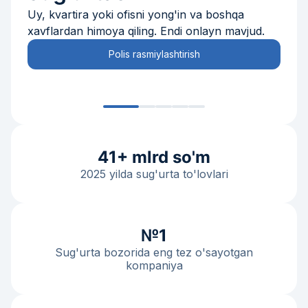
Uy, kvartira yoki ofisni yong'in va boshqa
xavflardan himoya qiling. Endi onlayn mavjud.
Polis rasmiylashtirish
41+ mlrd so'm
2025 yilda sug'urta to'lovlari
№1
Sug'urta bozorida eng tez o'sayotgan
kompaniya