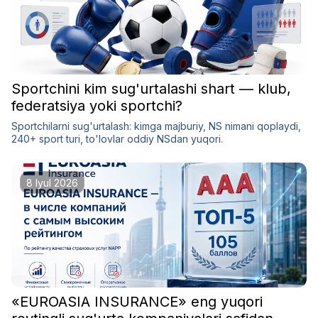
Sportchini kim sug'urtalashi shart — klub,
federatsiya yoki sportchi?
Sportchilarni sug'urtalash: kimga majburiy, NS nimani qoplaydi,
240+ sport turi, to'lovlar oddiy NSdan yuqori.
8 Iyul 2026
«EUROASIA INSURANCE» eng yuqori