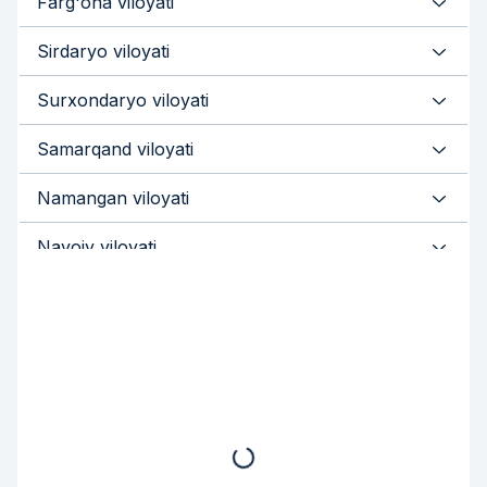
Farg'ona viloyati
Sirdaryo viloyati
Surxondaryo viloyati
Samarqand viloyati
Namangan viloyati
Navoiy viloyati
Qashqadaryo viloyati
Jizzax viloyati
Buxoro viloyati
Andijon viloyati