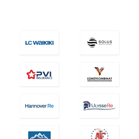
davomida biz bilan hamkorlik qilayotgan
kompaniyalar