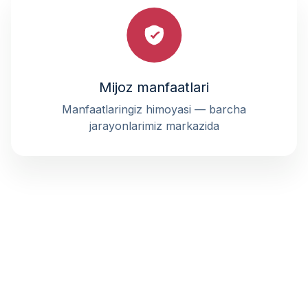
Mijoz manfaatlari
Manfaatlaringiz himoyasi — barcha
jarayonlarimiz markazida
BIZNING HAMKORLARIMIZ
Bizga ishonadigan va ko'p yillar