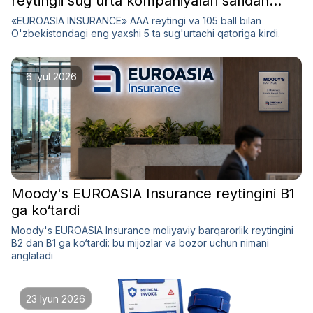
reytingli sug'urta kompaniyalari safidan
o'rin oldi
«EUROASIA INSURANCE» AAA reytingi va 105 ball bilan
O'zbekistondagi eng yaxshi 5 ta sug'urtachi qatoriga kirdi.
6 Iyul 2026
Moody's EUROASIA Insurance reytingini B1
ga ko‘tardi
Moody's EUROASIA Insurance moliyaviy barqarorlik reytingini
B2 dan B1 ga ko‘tardi: bu mijozlar va bozor uchun nimani
anglatadi
23 Iyun 2026