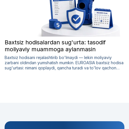
Baxtsiz hodisalardan sug'urta: tasodif
moliyaviy muammoga aylanmasin
Baxtsiz hodisani rejalashtirib bo'lmaydi — lekin moliyaviy
zarbani oldindan yumshatish mumkin. EUROASIA baxtsiz hodisa
sug'urtasi: nimani qoplaydi, qancha turadi va to'lov qachon
keladi.