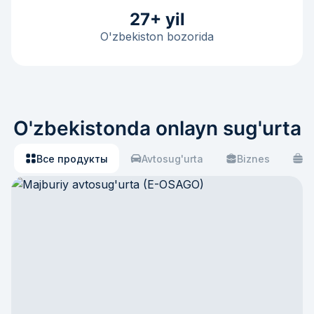
27+ yil
O'zbekiston bozorida
O'zbekistonda onlayn sug'urta
Все продукты
Avtosug'urta
Biznes
S