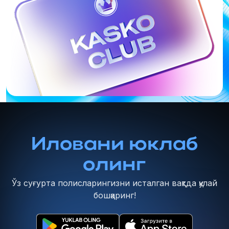
Иловани юклаб
олинг
Ўз суғурта полисларингизни исталган вақтда қулай
бошқаринг!