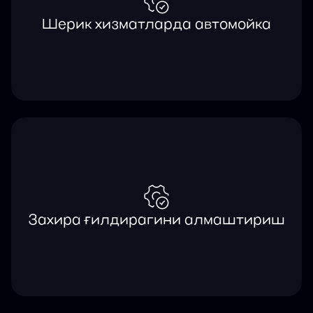
Шерик хизматларда автомойка
Захира ғилдирагини алмаштириш