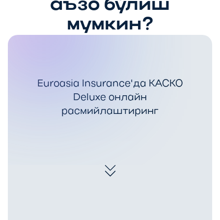
аъзо бўлиш
мумкин?
Euroasia Insurance'да КАСКО
Deluxe онлайн
расмийлаштиринг