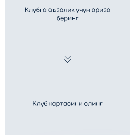
Клубга аъзолик учун ариза
беринг
Клуб картасини олинг