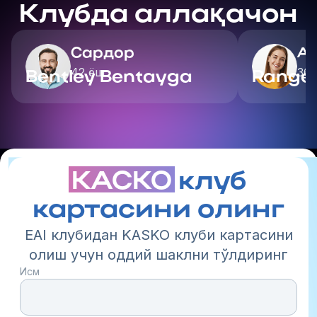
Клубда аллақачон
Сардор
А
42 ёш
36
Bentley Bentayga
Range 
КАСКО
клуб
картасини олинг
EAI клубидан KASKO клуби картасини
олиш учун оддий шаклни тўлдиринг
Исм