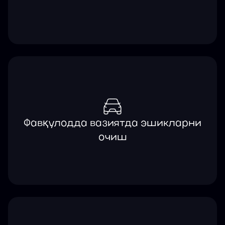
Фавқулодда вазиятда эшикларни
очиш