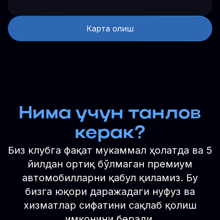
Карта олиш
Нима учун танлов
керак?
Биз клубга фақат мукаммал ҳолатда ва 5
йилдан ортиқ бўлмаган премиум
автомобилларни қабул қиламиз. Бу
бизга юқори даражадаги нуфуз ва
хизматлар сифатини сақлаб қолиш
имконини беради.