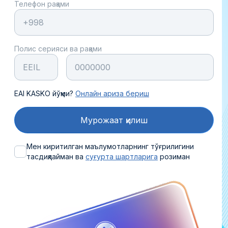
Телефон рақами
Полис серияси ва рақами
EAI KASKO йўқми?
Онлайн ариза бериш
Мурожаат қилиш
Мен
киритилган маълумотларнинг тўғрилигини
тасдиқлайман ва
суғурта шартларига
розиман