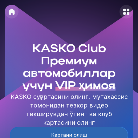
KASKO Club
Премиум
автомобиллар
учун
VIP ҳимоя
KASKO суғуртасини олинг, мутахассис
томонидан тезкор видео
текширувдан ўтинг ва клуб
картасини олинг
Картани олиш