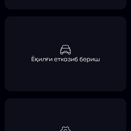
Ёқилғи етказиб бериш