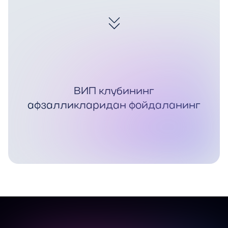
ВИП клубининг
афзалликларидан фойдаланинг