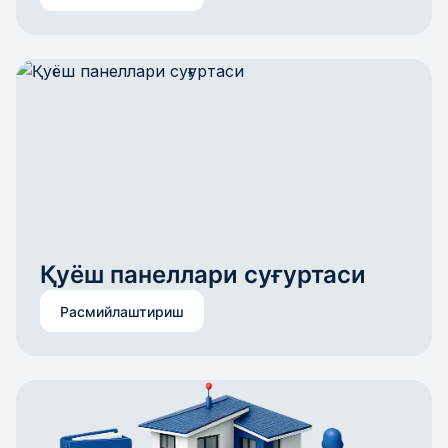
Қуёш панеллари суғуртаси
Расмийлаштириш