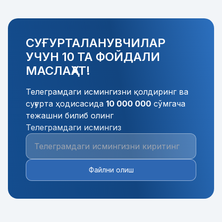
СУҒУРТАЛАНУВЧИЛАР
УЧУН 10 ТА ФОЙДАЛИ
МАСЛАҲАТ!
Телеграмдаги исмингизни қолдиринг ва
суғурта ҳодисасида
10 000 000
сўмгача
тежашни билиб олинг
Телеграмдаги исмингиз
Файлни олиш