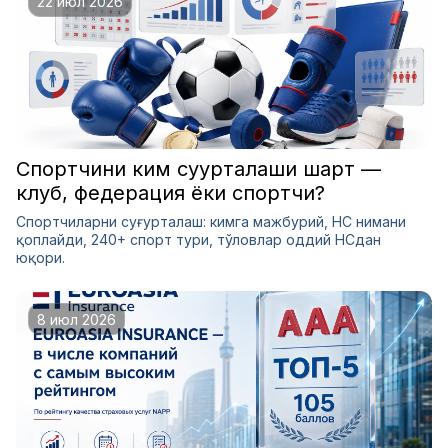
22 июл 2026
Спортчини ким суғурталаши шарт —
клуб, федерация ёки спортчи?
Спортчиларни суғурталаш: кимга мажбурий, НС нимани
қоплайди, 240+ спорт тури, тўловлар оддий НСдан
юқори.
8 июл 2026