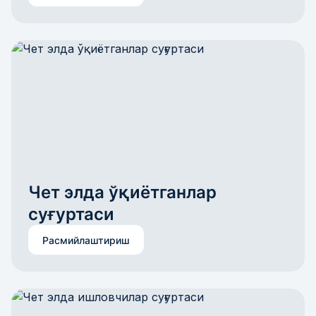
Чет элда ўқиётганлар 
суғуртаси
Расмийлаштириш