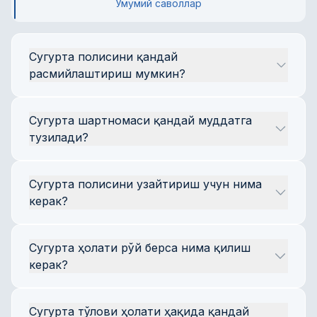
Умумий саволлар
Сугурта полисини қандай 
расмийлаштириш мумкин?
Полис расмийлаштириш учун сайтимизда 
Сугурта шартномаси қандай муддатга 
керакли сугурта турини танланг, аризани 
тузилади?
тўлдиринг ва тўловни амалга оширинг. 
Тайёр полис сизга электрон почта орқали 
Шартнома бир йилдан ошмаган муддатга 
юборилади.
Сугурта полисини узайтириш учун нима 
тузилади.
керак?
Полисни шахсий кабинет орқали ёки 
Сугурта ҳолати рўй берса нима қилиш 
сайтимизда қайта расмийлаштириш орқали 
керак?
узайтириш мумкин. Актуал маълумотларни 
киритинг ва керакли муддатни танланг.
Дарҳол 1147 рақами орқали ёки онлайн чат 
Сугурта тўлови ҳолати ҳақида қандай 
орқали қўллаб-қувватлаш хизматига 