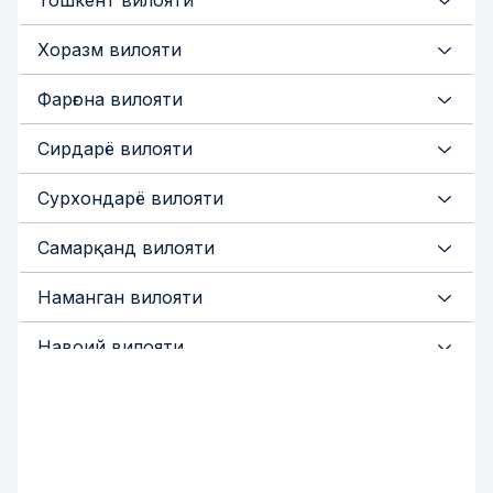
Тошкент вилояти
Хоразм вилояти
Фарғона вилояти
Сирдарё вилояти
Сурхондарё вилояти
Самарқанд вилояти
Наманган вилояти
Навоий вилояти
Қашқадарё вилояти
Жиззах вилояти