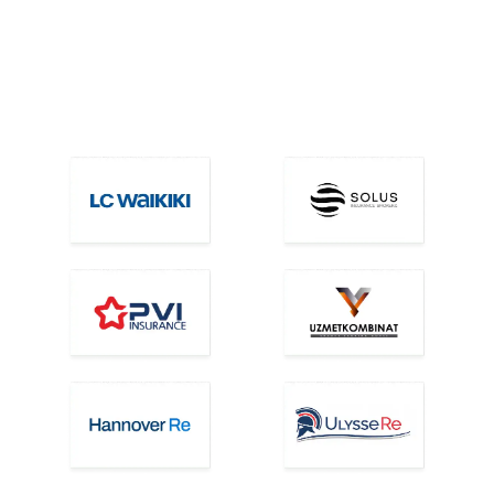
Бизга ишонган ва кўп йиллардан
бери ҳамкорлик қилаётган
компаниялар