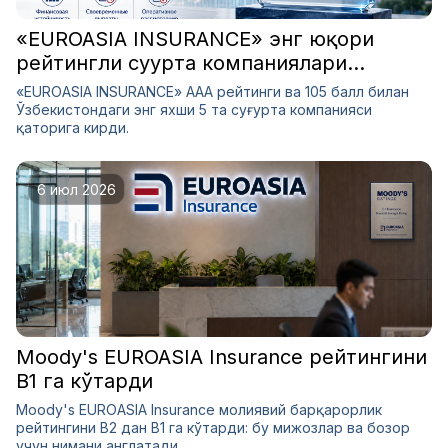
«EUROASIA INSURANCE» энг юқори
рейтингли суғурта компаниялари
сафидан ўрин олди
«EUROASIA INSURANCE» AAA рейтинги ва 105 балл билан
Ўзбекистондаги энг яхши 5 та суғурта компанияси
қаторига кирди.
6 июл 2026
Moody's EUROASIA Insurance рейтингини
B1 га кўтарди
Moody's EUROASIA Insurance молиявий барқарорлик
рейтингини B2 дан B1 га кўтарди: бу мижозлар ва бозор
учун нимани англатади