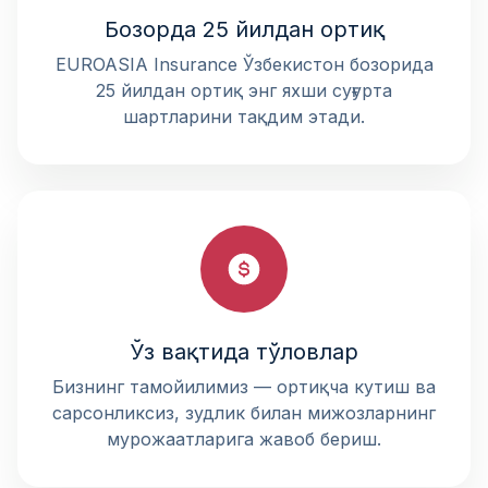
Бозорда 25 йилдан ортиқ
EUROASIA Insurance Ўзбекистон бозорида
25 йилдан ортиқ энг яхши суғурта
шартларини тақдим этади.
Ўз вақтида тўловлар
Бизнинг тамойилимиз — ортиқча кутиш ва
сарсонликсиз, зудлик билан мижозларнинг
мурожаатларига жавоб бериш.