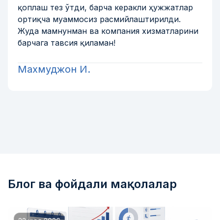
қоплаш тез ўтди, барча керакли ҳужжатлар
ортиқча муаммосиз расмийлаштирилди.
Жуда мамнунман ва компания хизматларини
барчага тавсия қиламан!
Махмуджон И.
Блог ва фойдали мақолалар