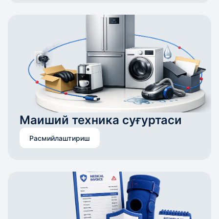
Маиший техника суғуртаси
Расмийлаштириш