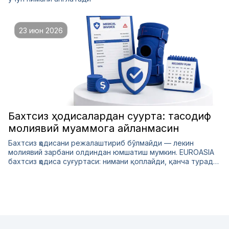
23 июн 2026
Бахтсиз ҳодисалардан суғурта: тасодиф
молиявий муаммога айланмасин
Бахтсиз ҳодисани режалаштириб бўлмайди — лекин
молиявий зарбани олдиндан юмшатиш мумкин. EUROASIA
бахтсиз ҳодиса суғуртаси: нимани қоплайди, қанча туради
ва тўлов қачон келади.