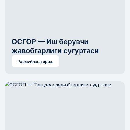
ОСГОР — Иш берувчи 
жавобгарлиги суғуртаси
Расмийлаштириш