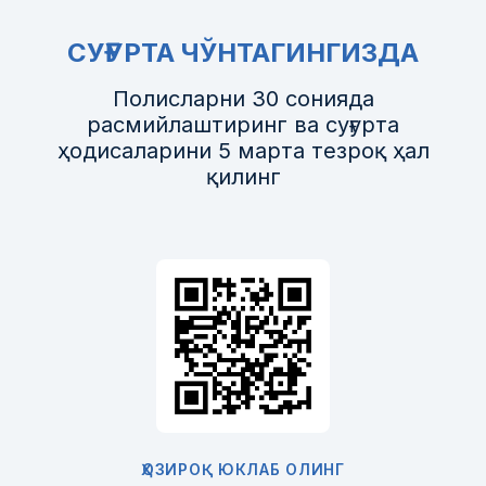
СУҒУРТА ЧЎНТАГИНГИЗДА
Полисларни 30 сонияда
расмийлаштиринг ва суғурта
ҳодисаларини 5 марта тезроқ ҳал
қилинг
ҲОЗИРОҚ ЮКЛАБ ОЛИНГ