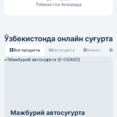
Ўзбекистон бозорида
Ўзбекистонда онлайн суғурта
Все продукты
Автосуғурта
Бизнес
С
Мажбурий автосуғурта 
