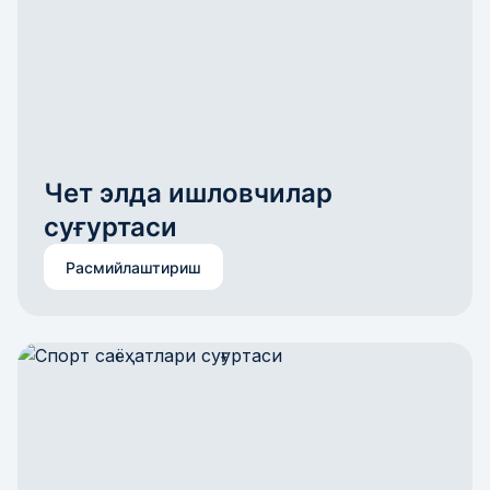
Чет элда ишловчилар 
суғуртаси
Расмийлаштириш