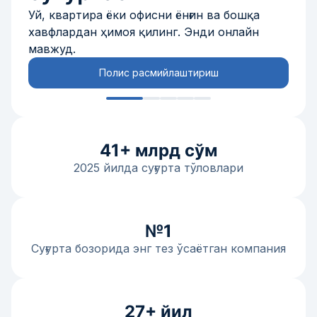
Уй, квартира ёки офисни ёнғин ва бошқа
хавфлардан ҳимоя қилинг. Энди онлайн
мавжуд.
Полис расмийлаштириш
41+ млрд сўм
2025 йилда суғурта тўловлари
№1
Суғурта бозорида энг тез ўсаётган компания
27+ йил