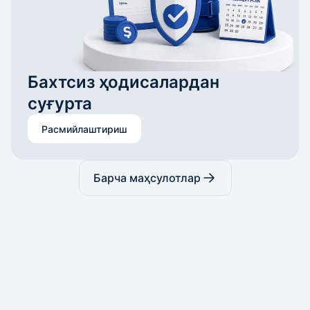
Бахтсиз ҳодисалардан 
суғурта
Расмийлаштириш
Барча маҳсулотлар