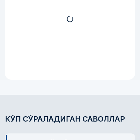
Бухоро вилояти
Андижон вилояти
Қорақалпоғистон Республикаси
КЎП СЎРАЛАДИГАН САВОЛЛАР