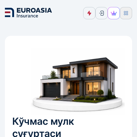
Кўчмас мулк
суғуртаси