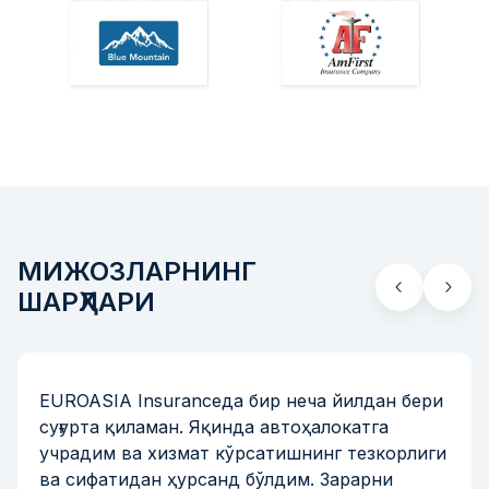
МИЖОЗЛАРНИНГ
ШАРҲЛАРИ
EUROASIA Insuranceда бир неча йилдан бери
суғурта қиламан. Яқинда автоҳалокатга
учрадим ва хизмат кўрсатишнинг тезкорлиги
ва сифатидан ҳурсанд бўлдим. Зарарни