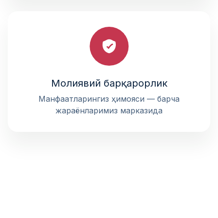
Молиявий барқарорлик
Манфаатларингиз ҳимояси — барча
жараёнларимиз марказида
БИЗНИНГ ҲАМКОРЛАРИМИЗ