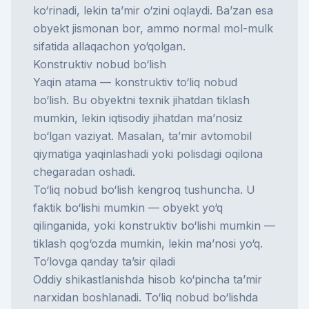
ko‘rinadi, lekin ta’mir o‘zini oqlaydi. Ba’zan esa
obyekt jismonan bor, ammo normal mol-mulk
sifatida allaqachon yo‘qolgan.
Konstruktiv nobud bo‘lish
Yaqin atama —
konstruktiv to‘liq nobud
bo‘lish
. Bu obyektni texnik jihatdan tiklash
mumkin, lekin iqtisodiy jihatdan ma’nosiz
bo‘lgan vaziyat. Masalan, ta’mir avtomobil
qiymatiga yaqinlashadi yoki polisdagi oqilona
chegaradan oshadi.
To‘liq nobud bo‘lish kengroq tushuncha. U
faktik bo‘lishi mumkin — obyekt yo‘q
qilinganida, yoki konstruktiv bo‘lishi mumkin —
tiklash qog‘ozda mumkin, lekin ma’nosi yo‘q.
To‘lovga qanday ta’sir qiladi
Oddiy shikastlanishda hisob ko‘pincha ta’mir
narxidan boshlanadi. To‘liq nobud bo‘lishda