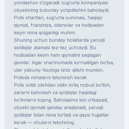
yondashuv o‘zgaradi: sug‘urta kompaniyasi
obyektning butunlay yo‘qotilishini baholaydi.
Polis shartlari, sug‘urta summasi, haqiqiy
qiymat, franshiza, istisnolar va hodisadan
keyin nima qolganligi muhim.
Shuning uchun bunday holatlarda
yaroqli
qoldiqlar
atamasi tez-tez uchraydi. Bu
hodisadan keyin ham qiymatini saqlagan
qismlar. Agar shartnomada ko‘rsatilgan bo‘lsa,
ular yakuniy hisobga ta’sir qilishi mumkin.
Polisda nimalarni tekshirish kerak
Polis sotib olishdan oldin to‘liq nobud bo‘lish,
zararni baholash va qoldiqlar haqidagi
bo‘limlarni toping. Baholashni kim o‘tkazadi,
obyekt qiymati qanday aniqlanadi, yaroqli
qoldiqlar bilan nima bo‘ladi va qaysi hujjatlar
kerak — shularni tekshiring.