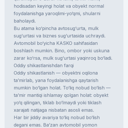
hodisadan keyingi holat va obyekt normal
foydalanishga yaroqlimi-yo‘qmi, shularni
baholaydi.
Bu atama ko‘pincha avtosug‘urta, mulk
sug‘urtasi va biznes sug‘urtasida uchraydi.
Avtomobil bo‘yicha
KASKO
sahifasidan
boshlash mumkin. Bino, ombor yoki uskuna
zarar ko‘rsa,
mulk sug‘urtasi
yaqinroq bo‘ladi.
Oddiy shikastlanishdan farqi
Oddiy shikastlanish — obyektni oqilona
ta’mirlab, yana foydalanishga qaytarish
mumkin bo‘lgan holat. To‘liq nobud bo‘lish —
ta’mir mantiqi ishlamay qolgan holat: obyekt
yo‘q qilingan, tiklab bo‘lmaydi yoki tiklash
xarajati natijaga nisbatan asosli emas.
Har bir jiddiy avariya to‘liq nobud bo‘lish
degani emas. Ba’zan avtomobil yomon