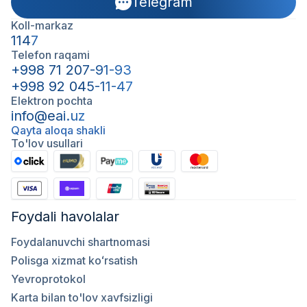
Telegram
Koll-markaz
1147
Telefon raqami
+998 71 207-91-93
+998 92 045-11-47
Elektron pochta
info@eai.uz
Qayta aloqa shakli
To'lov usullari
Foydali havolalar
Foydalanuvchi shartnomasi
Polisga xizmat koʻrsatish
Yevroprotokol
Karta bilan to'lov xavfsizligi