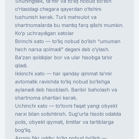
Shuningdek, ta’mir va to‘liq nobud bo‘lish
o‘rtasidagi chegara qayerdan o‘tishini
tushunish kerak. Turli mahsulot va
shartnomalarda bu mantiq farq qilishi mumkin.
Ko‘p uchraydigan xatolar
Birinchi xato — to‘liq nobud bo‘lish “umuman
hech narsa qolmadi” degani deb o‘ylash.
Ba’zan qoldiqlar bor va ular hisobga ta’sir
qiladi.
Ikkinchi xato — har qanday qimmat ta’mir
avtomatik ravishda to‘liq nobud bo‘lishga
aylanadi deb hisoblash. Baribir baholash va
shartnoma shartlari kerak.
Uchinchi xato — to‘lovni faqat yangi obyekt
narxi bilan solishtirish. Sug‘urta hisobi odatda
polis, obyekt qiymati, limitlar va tartiblarga
bog‘liq.
Asosiy fikr oddiy: to‘liq nobud bo‘lish —