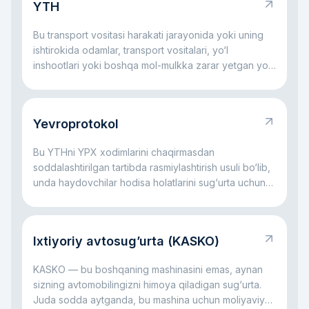
YTH
Bu transport vositasi harakati jarayonida yoki uning
ishtirokida odamlar, transport vositalari, yo‘l
inshootlari yoki boshqa mol-mulkka zarar yetgan yo‘l
hodisasidir.
Yevroprotokol
Bu YTHni YPX xodimlarini chaqirmasdan
soddalashtirilgan tartibda rasmiylashtirish usuli bo‘lib,
unda haydovchilar hodisa holatlarini sug‘urta uchun
o‘zlari qayd etadilar.
Ixtiyoriy avtosug’urta (KASKO)
KASKO — bu boshqaning mashinasini emas, aynan
sizning avtomobilingizni himoya qiladigan sug‘urta.
Juda sodda aytganda, bu mashina uchun moliyaviy