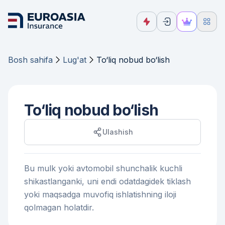
Bosh sahifa
Lug'at
To‘liq nobud bo‘lish
To‘liq nobud bo‘lish
Ulashish
Bu mulk yoki avtomobil shunchalik kuchli
shikastlanganki, uni endi odatdagidek tiklash
yoki maqsadga muvofiq ishlatishning iloji
qolmagan holatdir.