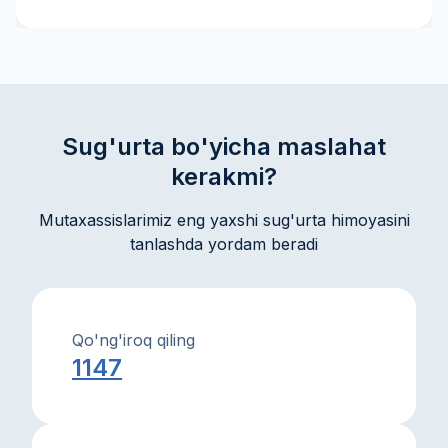
tovon puli kabi muhim atamalarni bilib oling — bu sizga
sug'urta shartnomasini yaxshiroq tushunishga va ongli
qarorlar qabul qilishga yordam beradi. Amaliy
tushuntirishlar va maslahatlar mol-mulkingiz va
manfaatlaringizni ishonch bilan himoya qilishga
ko'maklashadi.
Sug'urta bo'yicha maslahat
kerakmi?
Mutaxassislarimiz eng yaxshi sug'urta himoyasini
tanlashda yordam beradi
Qo'ng'iroq qiling
1147