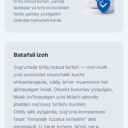
to‘liq nobud bo‘lish, yaroqli
qoldiqlar va to‘lovni hisoblash
tartibi qanday yozilganini
oldindan tushunishi kerak.
Batafsil izoh
Sug‘urtada to‘liq nobud bo‘lish — mol-mulk
yoki avtomobil shunchalik kuchli
shikastlanganki, oddiy ta’mir muammoni hal
qilmaydigan holat. Obyekt butunlay yo‘qolgan,
tiklab bo‘lmaydigan yoki tiklash iqtisodiy
jihatdan ma’nosiz bo‘lishi mumkin.
Oddiy qilib aytganda, sug‘urta kompaniyasi
faqat “nimanidir tuzatsa bo‘ladimi” deb
qaramaydi. U zarar ko‘lami, ta’mir narxi,