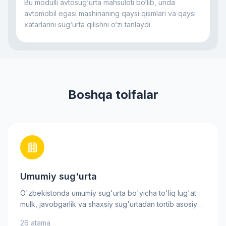
Bu modulli avtosug‘urta mahsuloti bo‘lib, unda
kamaytirishga yordam beradi.
avtomobil egasi mashinaning qaysi qismlari va qaysi
xatarlarini sug‘urta qilishni o‘zi tanlaydi
Boshqa toifalar
Umumiy sug'urta
O'zbekistonda umumiy sug'urta bo'yicha to'liq lug'at:
mulk, javobgarlik va shaxsiy sug'urtadan tortib asosiy
xavf-xatarlargacha. Sug'urta mukofoti, franchise va
26 atama