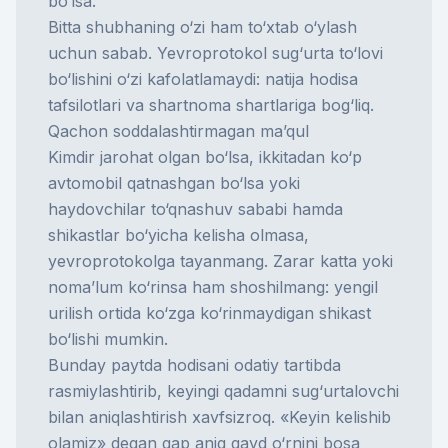
bo‘lsa.
Bitta shubhaning o‘zi ham to‘xtab o‘ylash
uchun sabab. Yevroprotokol sug‘urta to‘lovi
bo‘lishini o‘zi kafolatlamaydi: natija hodisa
tafsilotlari va shartnoma shartlariga bog‘liq.
Qachon soddalashtirmagan ma’qul
Kimdir jarohat olgan bo‘lsa, ikkitadan ko‘p
avtomobil qatnashgan bo‘lsa yoki
haydovchilar to‘qnashuv sababi hamda
shikastlar bo‘yicha kelisha olmasa,
yevroprotokolga tayanmang. Zarar katta yoki
noma’lum ko‘rinsa ham shoshilmang: yengil
urilish ortida ko‘zga ko‘rinmaydigan shikast
bo‘lishi mumkin.
Bunday paytda hodisani odatiy tartibda
rasmiylashtirib, keyingi qadamni sug‘urtalovchi
bilan aniqlashtirish xavfsizroq. «Keyin kelishib
olamiz» degan gap aniq qayd o‘rnini bosa