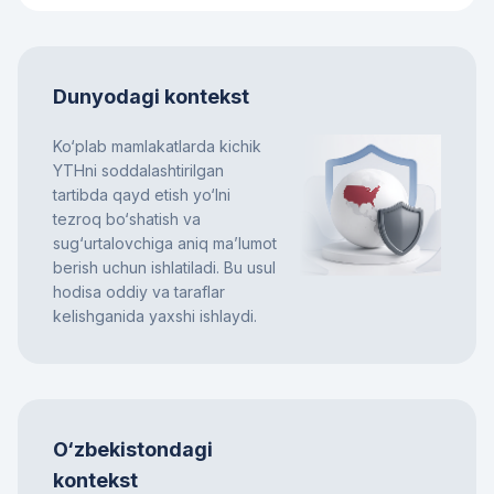
Dunyodagi kontekst
Ko‘plab mamlakatlarda kichik
YTHni soddalashtirilgan
tartibda qayd etish yo‘lni
tezroq bo‘shatish va
sug‘urtalovchiga aniq ma’lumot
berish uchun ishlatiladi. Bu usul
hodisa oddiy va taraflar
kelishganida yaxshi ishlaydi.
O‘zbekistondagi
kontekst