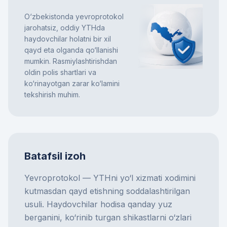
O‘zbekistonda yevroprotokol
jarohatsiz, oddiy YTHda
haydovchilar holatni bir xil
qayd eta olganda qo‘llanishi
mumkin. Rasmiylashtirishdan
oldin polis shartlari va
ko‘rinayotgan zarar ko‘lamini
tekshirish muhim.
Batafsil izoh
Yevroprotokol —
YTH
ni yo‘l xizmati xodimini
kutmasdan qayd etishning soddalashtirilgan
usuli. Haydovchilar hodisa qanday yuz
berganini, ko‘rinib turgan shikastlarni o‘zlari