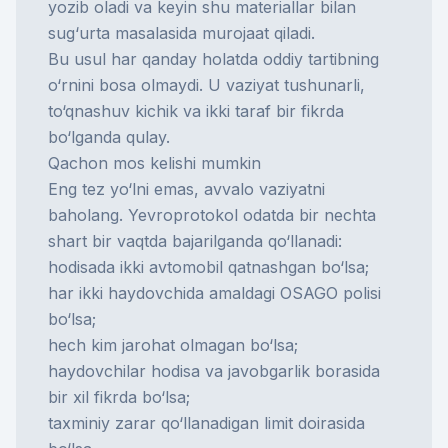
yozib oladi va keyin shu materiallar bilan
sug‘urta masalasida murojaat qiladi.
Bu usul har qanday holatda oddiy tartibning
o‘rnini bosa olmaydi. U vaziyat tushunarli,
to‘qnashuv kichik va ikki taraf bir fikrda
bo‘lganda qulay.
Qachon mos kelishi mumkin
Eng tez yo‘lni emas, avvalo vaziyatni
baholang. Yevroprotokol odatda bir nechta
shart bir vaqtda bajarilganda qo‘llanadi:
hodisada ikki avtomobil qatnashgan bo‘lsa;
har ikki haydovchida amaldagi
OSAGO
polisi
bo‘lsa;
hech kim jarohat olmagan bo‘lsa;
haydovchilar hodisa va javobgarlik borasida
bir xil fikrda bo‘lsa;
taxminiy zarar qo‘llanadigan limit doirasida