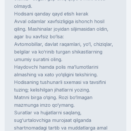
olmaydi.
Hodisani qanday qayd etish kerak
Avval odamlar xavfsizligiga ishonch hosil
qiling. Mashinalar joyidan siljimasidan oldin,
agar bu xavfsiz bo‘lsa:
Avtomobillar, davlat raqamlari, yo‘l, chiziqlar,
belgilar va ko‘rinib turgan shikastlarning
umumiy suratini oling.
Haydovchi hamda polis ma’lumotlarini
almashing va xato yo‘qligini tekshiring.
Hodisaning tushunarli sxemasi va tavsifini
tuzing; kelishilgan jihatlarni yozing.
Matnni birga o‘qing. Rozi bo‘lmagan
mazmunga imzo qo‘ymang.
Suratlar va hujjatlarni saqlang,
sug‘urtalovchiga murojaat qilganda
shartnomadagi tartib va muddatlarga amal