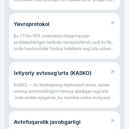
hodisasidir.
Yevroprotokol
Bu YTHni YPX xodimlarini chaqirmasdan
soddalashtirilgan tartibda rasmiylashtirish usuli bo‘lib,
unda haydovchilar hodisa holatlarini sug‘urta uchun
o‘zlari qayd etadilar.
Ixtiyoriy avtosug’urta (KASKO)
KASKO — bu boshqaning mashinasini emas, aynan
sizning avtomobilingizni himoya qiladigan sug‘urta.
Juda sodda aytganda, bu mashina uchun moliyaviy
yostiqcha kabi: avariya bo‘lsa, oyna sinsa,
avtoturargohda shikast yetsa, daraxt tushsa yoki
hatto mashina o‘g‘irlansa ham, katta xarajatlarning bir
Avtofuqarolik javobgarligi
qismini sug‘urta kompaniyasi o‘z zimmasiga olishi