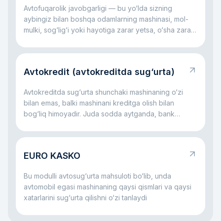
mumkin. Asosiy g‘oya oddiy: KASKO sizni katta
Avtofuqarolik javobgarligi — bu yo‘lda sizning
avtomobil xarajatlari bilan yolg‘iz qoldirmaslikka
aybingiz bilan boshqa odamlarning mashinasi, mol-
yordam beradi.
mulki, sog‘lig‘i yoki hayotiga zarar yetsa, o‘sha zarar
uchun sizning javobgarligingizdir. Juda sodda
aytganda, bu rulda qilingan xato boshqaning zarariga
aylanganda ishlaydigan qoidadir. Asosiy fikr oddiy:
Avtokredit (avtokreditda sug‘urta)
bu javobgarlik jabrlanuvchi kompensatsiyasiz
qolmasligi, aybdor esa hamma xarajatni yolg‘iz o‘zi
Avtokreditda sug‘urta shunchaki mashinaning o‘zi
ko‘tarmasligi uchun kerak.
bilan emas, balki mashinani kreditga olish bilan
bog‘liq himoyadir. Juda sodda aytganda, bank
avtomobil uchun pul beradi va mashina ham, to‘lovlar
jarayoni ham himoyalangan bo‘lishini xohlaydi. Shu
sabab avtokredit bilan birga ko‘pincha sug‘urta ham
EURO KASKO
bo‘ladi: u mashina bilan jiddiy muammo yuz bersa,
ham bank, ham qarz oluvchi uchun xatarni
Bu modulli avtosug‘urta mahsuloti bo‘lib, unda
kamaytirishga yordam beradi.
avtomobil egasi mashinaning qaysi qismlari va qaysi
xatarlarini sug‘urta qilishni o‘zi tanlaydi