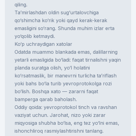
qiling.
Ta’mirlashdan oldin sug‘urtalovchiga
qo‘shimcha ko‘rik yoki qayd kerak-kerak
emasligini so‘rang. Shunda muhim izlar erta
yo‘qolib ketmaydi.
Ko‘p uchraydigan xatolar
Odatda muammo blankada emas, dalillarning
yetarli emasligida bo‘ladi: faqat tirnalishni yaqin
planda suratga olish, yo‘l holatini
ko‘rsatmaslik, bir manevrni turlicha ta’riflash
yoki bahs bo‘la turib yevroprotokolga rozi
bo‘lish. Boshqa xato — zararni faqat
bamperga qarab baholash.
Oddiy qoida: yevroprotokol tinch va ravshan
vaziyat uchun. Jarohat, nizo yoki zarar
miqyosiga shubha bo‘lsa, eng tez yo‘lni emas,
ishonchliroq rasmiylashtirishni tanlang.