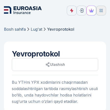
Bosh sahifa
Lug'at
Yevroprotokol
Yevroprotokol
Ulashish
Bu YTHni YPX xodimlarini chaqirmasdan
soddalashtirilgan tartibda rasmiylashtirish usuli
bo‘lib, unda haydovchilar hodisa holatlarini
sug‘urta uchun o‘zlari qayd etadilar.