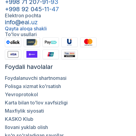
+998 71 207-91-93
+998 92 045-11-47
Elektron pochta
info@eai.uz
Qayta aloqa shakli
To'lov usullari
Foydali havolalar
Foydalanuvchi shartnomasi
Polisga xizmat koʻrsatish
Yevroprotokol
Karta bilan to'lov xavfsizligi
Maxfiylik siyosati
KASKO Klub
Ilovani yuklab olish
ko'p so'raladigan savollar