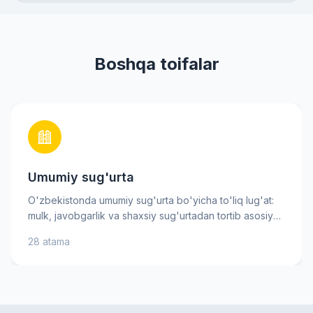
Boshqa toifalar
Umumiy sug'urta
O'zbekistonda umumiy sug'urta bo'yicha to'liq lug'at:
mulk, javobgarlik va shaxsiy sug'urtadan tortib asosiy
xavf-xatarlargacha. Sug'urta mukofoti, franchise va
28 atama
tovon puli kabi muhim atamalarni bilib oling — bu sizga
sug'urta shartnomasini yaxshiroq tushunishga va ongli
qarorlar qabul qilishga yordam beradi. Amaliy
tushuntirishlar va maslahatlar mol-mulkingiz va
manfaatlaringizni ishonch bilan himoya qilishga