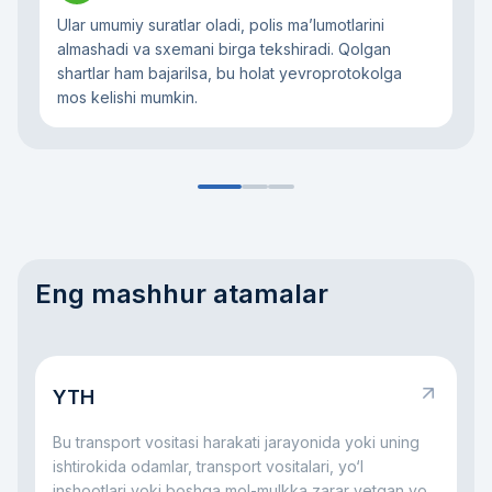
Ular umumiy suratlar oladi, polis ma’lumotlarini
almashadi va sxemani birga tekshiradi. Qolgan
shartlar ham bajarilsa, bu holat yevroprotokolga
mos kelishi mumkin.
Eng mashhur atamalar
YTH
Bu transport vositasi harakati jarayonida yoki uning
ishtirokida odamlar, transport vositalari, yo‘l
inshootlari yoki boshqa mol-mulkka zarar yetgan yo‘l