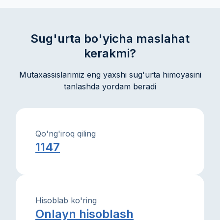
samarali muloqot qilishga ko'maklashadi.
Sug'urta bo'yicha maslahat
kerakmi?
Mutaxassislarimiz eng yaxshi sug'urta himoyasini
tanlashda yordam beradi
Qo'ng'iroq qiling
1147
Hisoblab ko'ring
Onlayn hisoblash