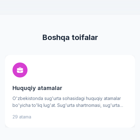
Boshqa toifalar
Huquqiy atamalar
O'zbekistonda sug'urta sohasidagi huquqiy atamalar
bo'yicha to'liq lug'at. Sug'urta shartnomasi, sug'urta
xavf-xatarlari va javobgarlik kabi muhim
29 atama
tushunchalarning ma'nosini bilib oling — bu sizga o'z
haq-huquqlaringiz va majburiyatlaringizni yaxshiroq
tushunishga yordam beradi. Amaliy tushuntirishlar asosli
qarorlar qabul qilishga va sug'urta kompaniyalari bilan