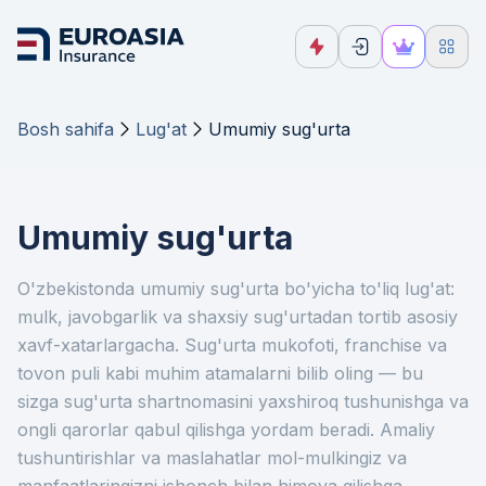
Bosh sahifa
Lug'at
Umumiy sug'urta
Umumiy sug'urta
O'zbekistonda umumiy sug'urta bo'yicha to'liq lug'at:
mulk, javobgarlik va shaxsiy sug'urtadan tortib asosiy
xavf-xatarlargacha. Sug'urta mukofoti, franchise va
tovon puli kabi muhim atamalarni bilib oling — bu
sizga sug'urta shartnomasini yaxshiroq tushunishga va
ongli qarorlar qabul qilishga yordam beradi. Amaliy
tushuntirishlar va maslahatlar mol-mulkingiz va