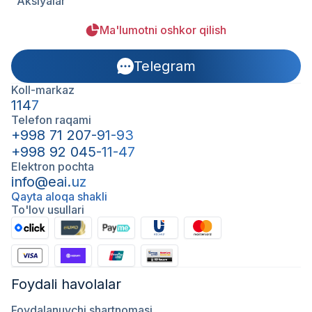
Aksiyalar
Ma'lumotni oshkor qilish
Telegram
Koll-markaz
1147
Telefon raqami
+998 71 207-91-93
+998 92 045-11-47
Elektron pochta
info@eai.uz
Qayta aloqa shakli
To'lov usullari
Foydali havolalar
Foydalanuvchi shartnomasi