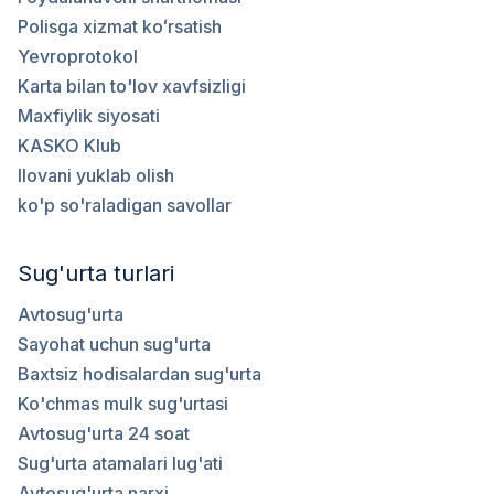
Polisga xizmat koʻrsatish
Yevroprotokol
Karta bilan to'lov xavfsizligi
Maxfiylik siyosati
KASKO Klub
Ilovani yuklab olish
ko'p so'raladigan savollar
Sug'urta turlari
Avtosug'urta
Sayohat uchun sug'urta
Baxtsiz hodisalardan sug'urta
Ko'chmas mulk sug'urtasi
Avtosug'urta 24 soat
Sug'urta atamalari lug'ati
Avtosug'urta narxi