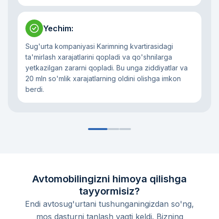
Yechim
:
Sug'urta kompaniyasi Karimning kvartirasidagi
ta'mirlash xarajatlarini qopladi va qo'shnilarga
yetkazilgan zararni qopladi. Bu unga ziddiyatlar va
20 mln so'mlik xarajatlarning oldini olishga imkon
berdi.
Avtomobilingizni himoya qilishga
tayyormisiz?
Endi avtosug'urtani tushunganingizdan so'ng,
mos dasturni tanlash vaqti keldi. Bizning