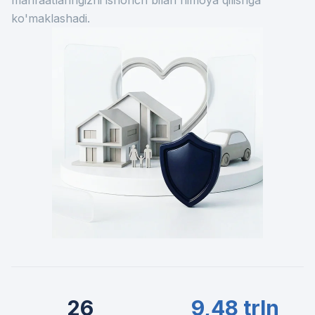
manfaatlaringizni ishonch bilan himoya qilishga
ko'maklashadi.
26
9,48 trln