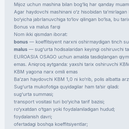
Mijoz uchun mashina bilan bog‘liq har qanday muammo
Agar haydovchi mashinani o‘z hisobidan ta’mirlagan b
bo‘yicha jabrlanuvchiga to‘lov qilingan bo‘lsa, bu tari
Bonus va malus farqi
Nom ikki qismdan iborat:
bonus
— koeffitsiyent narxni oshirmaydigan tinch sug‘
malus
— sug‘urta hodisalaridan keyingi oshiruvchi ta’
EUROASIA OSAGO uchun amalda tasdiqlangan qiymatlar
emas. Aniqroq aytganda: yaxshi tarix oshiruvchi KB
KBM yagona narx omili emas
Ba’zan haydovchi KBM 1,0 ni ko‘rib, polis albatta ar
Sug‘urta mukofotiga quyidagilar ham ta’sir qiladi:
sug‘urta summasi;
transport vositasi turi bo‘yicha tarif bazisi;
ro‘yxatdan o‘tgan yoki foydalaniladigan hudud;
foydalanish davri;
ofertadagi boshqa koeffitsiyentlar;