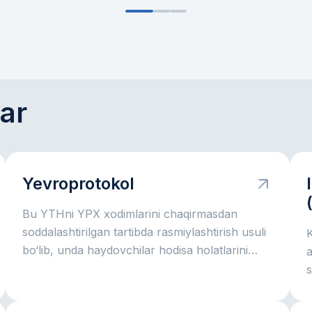
ar
Yevroprotokol
Bu YTHni YPX xodimlarini chaqirmasdan
soddalashtirilgan tartibda rasmiylashtirish usuli
bo‘lib, unda haydovchilar hodisa holatlarini
a
sug‘urta uchun o‘zlari qayd etadilar.
u
o