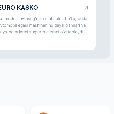
araxt tushsa yoki hatto mashina o‘g‘irlansa
EURO KASKO
am, katta xarajatlarning bir qismini sug‘urta
ompaniyasi o‘z zimmasiga olishi mumkin.
u modulli avtosug‘urta mahsuloti bo‘lib, unda
sosiy g‘oya oddiy: KASKO sizni katta
vtomobil egasi mashinaning qaysi qismlari va
vtomobil xarajatlari bilan yolg‘iz qoldirmaslikka
aysi xatarlarini sug‘urta qilishni o‘zi tanlaydi
yordam beradi.