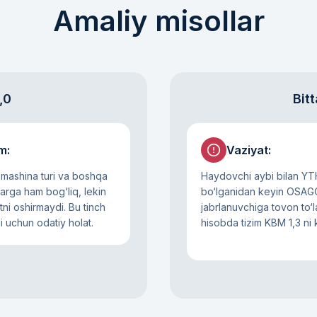
Amaliy misollar
,0
Bitt
im
:
Vaziyat
:
mashina turi va boshqa
Haydovchi aybi bilan YT
larga ham bog‘liq, lekin
bo‘lganidan keyin OSAG
i oshirmaydi. Bu tinch
jabrlanuvchiga tovon to‘l
xi uchun odatiy holat.
hisobda tizim KBM 1,3 ni k