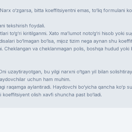
x o‘zgarsa, bitta koeffitsiyentni emas, to‘liq formulani ko
i tekshirish foydali.
ari to‘g‘ri kiritilganmi. Xato ma’lumot noto‘g‘ri hisob yoki
isalari bo‘lmagan bo‘lsa, mijoz tizim nega aynan shu koeffit
yaptimi. Cheklangan va cheklanmagan polis, boshqa hudud y
uzaytirayotgan, bu yilgi narxni o‘tgan yil bilan solishtir
 haydovchilar uchun ham muhim.
idagi raqamga aylantiradi. Haydovchi bo‘yicha qancha ko‘p s
 koeffitsiyent olish xavfi shuncha past bo‘ladi.