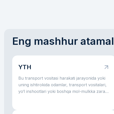
Eng mashhur atamal
YTH
Bu transport vositasi harakati jarayonida yoki
uning ishtirokida odamlar, transport vositalari,
yo‘l inshootlari yoki boshqa mol-mulkka zarar
yetgan yo‘l hodisasidir.