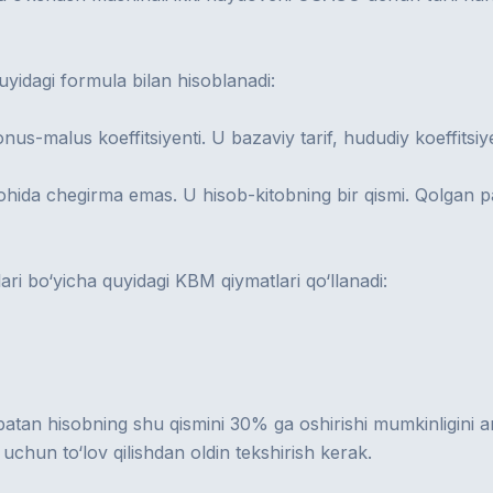
idagi formula bilan hisoblanadi:
-malus koeffitsiyenti. U bazaviy tarif, hududiy koeffitsiye
ida chegirma emas. U hisob-kitobning bir qismi. Qolgan par
i bo‘yicha quyidagi KBM qiymatlari qo‘llanadi:
atan hisobning shu qismini 30% ga oshirishi mumkinligini an
uchun to‘lov qilishdan oldin tekshirish kerak.