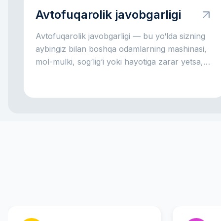
Avtofuqarolik javobgarligi
Avtofuqarolik javobgarligi — bu yo‘lda sizning
aybingiz bilan boshqa odamlarning mashinasi,
mol-mulki, sog‘lig‘i yoki hayotiga zarar yetsa,
o‘sha zarar uchun sizning javobgarligingizdir.
Juda sodda aytganda, bu rulda qilingan xato
boshqaning zarariga aylanganda ishlaydigan
qoidadir. Asosiy fikr oddiy: bu javobgarlik
jabrlanuvchi kompensatsiyasiz qolmasligi,
aybdor esa hamma xarajatni yolg‘iz o‘zi
ko‘tarmasligi uchun kerak.