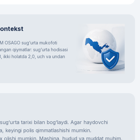
kontekst
 OSAGO sug‘urta mukofoti
angan qiymatlar: sug‘urta hodisasi
,3, ikki holatda 2,0, uch va undan
 sug‘urta tarixi bilan bog‘laydi. Agar haydovchi
sa, keyingi polis qimmatlashishi mumkin.
rx olishi mumkin. Mashina, hudud va muddat muhim,