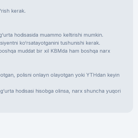
‘rish kerak.
 sug‘urta hodisasida muammo keltirishi mumkin.
siyentni ko‘rsatayotganini tushunishi kerak.
oki boshqa muddat bir xil KBMda ham boshqa narx
ayotgan, polisni onlayn olayotgan yoki YTHdan keyin
ug‘urta hodisasi hisobga olinsa, narx shuncha yuqori