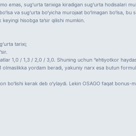
 emas, sug‘urta tarixiga kiradigan sug‘urta hodisalari mu
o‘lsa va sug‘urta bo‘yicha murojaat bo‘lmagan bo‘lsa, bu s
x keyingi hisobga ta’sir qilishi mumkin.
urta tarixi;
sir.
 1,0 / 1,3 / 2,0 / 3,0. Shuning uchun “ehtiyotkor haydash
M olmaslikka yordam beradi, yakuniy narx esa butun formula
zon bo‘lishi kerak deb o‘ylaydi. Lekin OSAGO faqat bonus-m