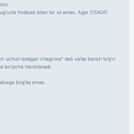
him.
ug‘urta hodisasi bilan bir xil emas. Agar OSAGO
 uchun istalgan chegirma” deb va’da berish to‘g‘ri
 bo‘yicha hisoblanadi.
alusga bog‘liq emas.