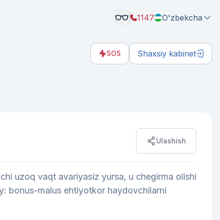
1147
O'zbekcha
Shaxsiy kabinet
SOS
Ulashish
i uzoq vaqt avariyasiz yursa, u chegirma olishi
y: bonus-malus ehtiyotkor haydovchilarni