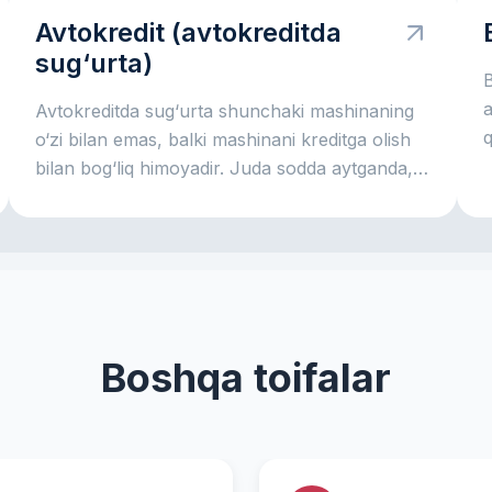
d
Avtokredit (avtokreditda
h
sug‘urta)
k
B
A
a
Avtokreditda sug‘urta shunchaki mashinaning
a
q
o‘zi bilan emas, balki mashinani kreditga olish
bilan bog‘liq himoyadir. Juda sodda aytganda,
bank avtomobil uchun pul beradi va mashina
ham, to‘lovlar jarayoni ham himoyalangan
bo‘lishini xohlaydi. Shu sabab avtokredit bilan
birga ko‘pincha sug‘urta ham bo‘ladi: u
mashina bilan jiddiy muammo yuz bersa, ham
bank, ham qarz oluvchi uchun xatarni
Boshqa toifalar
kamaytirishga yordam beradi.