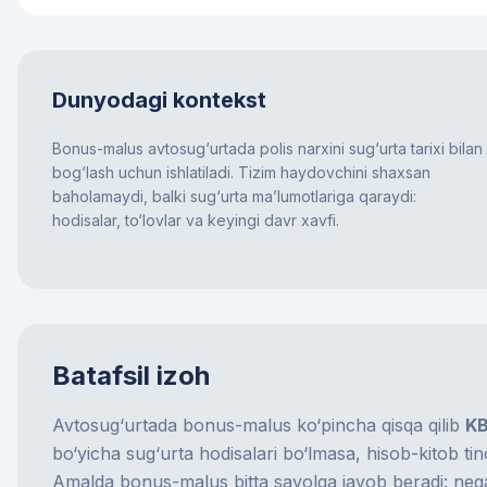
Dunyodagi kontekst
Bonus-malus avtosug‘urtada polis narxini sug‘urta tarixi bilan
bog‘lash uchun ishlatiladi. Tizim haydovchini shaxsan
baholamaydi, balki sug‘urta ma’lumotlariga qaraydi:
hodisalar, to‘lovlar va keyingi davr xavfi.
Batafsil izoh
Avtosug‘urtada bonus-malus ko‘pincha qisqa qilib
K
bo‘yicha sug‘urta hodisalari bo‘lmasa, hisob-kitob tin
Amalda bonus-malus bitta savolga javob beradi: neg