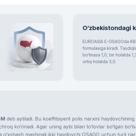
O‘zbekistondagi 
EUROASIA E-OSAGOda KBM
formulasiga kiradi. Tasdiql
bo‘lmasa 1,0, bir holatda 1
ortiq holatda 3,0.
BM
deb aytiladi. Bu koeffitsiyent polis narxini haydovchining
chroq ko‘rinadi. Agar uning aybi bilan to‘lovlar bo‘lgan bo‘l
a o‘xshash mashinali ikki haydovchi OSAGO uchun turli na