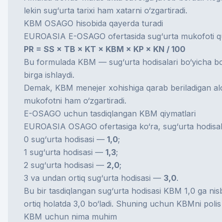
lekin sug‘urta tarixi ham xatarni o‘zgartiradi.
KBM OSAGO hisobida qayerda turadi
EUROASIA E-OSAGO ofertasida sug‘urta mukofoti quy
PR = SS × TB × KT × KBM × KP × KN / 100
Bu formulada KBM — sug‘urta hodisalari bo‘yicha bonus
birga ishlaydi.
Demak, KBM menejer xohishiga qarab beriladigan aloh
mukofotni ham o‘zgartiradi.
E-OSAGO uchun tasdiqlangan KBM qiymatlari
EUROASIA OSAGO ofertasiga ko‘ra, sug‘urta hodisalar
0 sug‘urta hodisasi —
1,0
;
1 sug‘urta hodisasi —
1,3
;
2 sug‘urta hodisasi —
2,0
;
3 va undan ortiq sug‘urta hodisasi —
3,0
.
Bu bir tasdiqlangan sug‘urta hodisasi KBM 1,0 ga nisb
ortiq holatda 3,0 bo‘ladi. Shuning uchun KBMni polis 
KBM uchun nima muhim