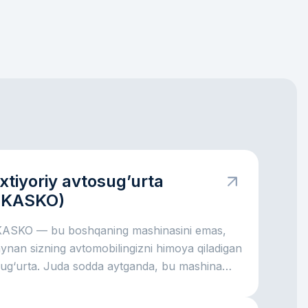
Ixtiyoriy avtosug’urta
(KASKO)
KASKO — bu boshqaning mashinasini emas,
ynan sizning avtomobilingizni himoya qiladigan
sug‘urta. Juda sodda aytganda, bu mashina
chun moliyaviy yostiqcha kabi: avariya bo‘lsa,
yna sinsa, avtoturargohda shikast yetsa,