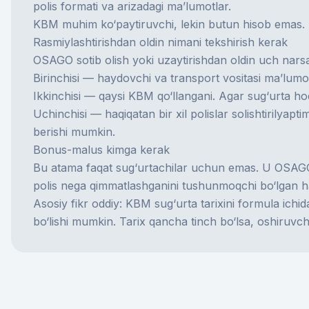
polis formati va arizadagi ma’lumotlar.
KBM muhim ko‘paytiruvchi, lekin butun hisob emas. Nar
Rasmiylashtirishdan oldin nimani tekshirish kerak
OSAGO sotib olish yoki uzaytirishdan oldin uch narsan
Birinchisi — haydovchi va transport vositasi ma’lumotl
Ikkinchisi — qaysi KBM qo‘llangani. Agar sug‘urta hod
Uchinchisi — haqiqatan bir xil polislar solishtiril
berishi mumkin.
Bonus-malus kimga kerak
Bu atama faqat sug‘urtachilar uchun emas. U OSAGOni 
polis nega qimmatlashganini tushunmoqchi bo‘lgan
Asosiy fikr oddiy: KBM sug‘urta tarixini formula ich
bo‘lishi mumkin. Tarix qancha tinch bo‘lsa, oshiruvchi