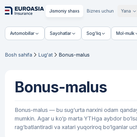
Jismoniy shaxs
Biznes uchun
Yana
Avtomobillar
Sayohatlar
Sog'liq
Mol-mulk
Bosh sahifa
Lug'at
Bonus-malus
Bonus-malus
Bonus-malus — bu sug‘urta narxini odam qanday 
mumkin. Agar u ko‘p marta YTHga aybdor bo‘lsa,
rag‘batlantiradi va xatari yuqoriroq bo‘lganlar uc