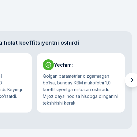
a holat koeffitsiyentni oshirdi
Yechim
:
H
Qolgan parametrlar o‘zgarmagan
O
bo‘lsa, bunday KBM mukofotni 1,0
adi. Keyingi
koeffitsiyentga nisbatan oshiradi.
o‘rsatdi.
Mijoz qaysi hodisa hisobga olinganini
tekshirishi kerak.