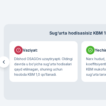
Sug‘urta hodisasisiz KBM 1
Vaziyat
:
Yech
Dilshod OSAGOni uzaytiryapti. Oldingi
Narx hudud, 
davrda u bo‘yicha sug‘urta hodisalari
koeffitsiyent
qayd etilmagan, shuning uchun
KBM mukofotn
hisobda KBM 1,0 qo‘llanadi.
sug‘urta tari