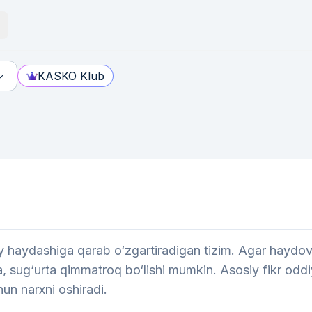
KASKO Klub
haydashiga qarab o‘zgartiradigan tizim. Agar haydovch
 sug‘urta qimmatroq bo‘lishi mumkin. Asosiy fikr oddi
hun narxni oshiradi.