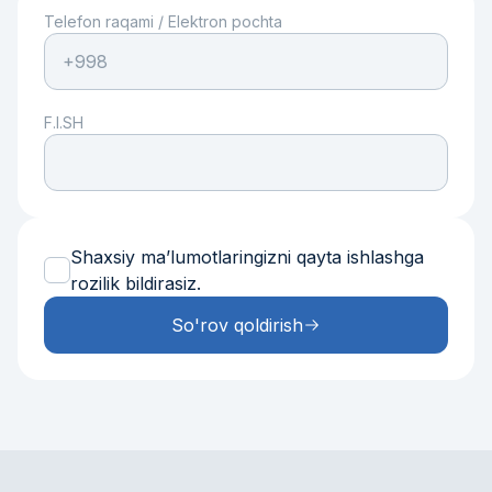
Telefon raqami
/
Elektron pochta
F.I.SH
Shaxsiy maʼlumotlaringizni qayta ishlashga
rozilik bildirasiz.
So'rov qoldirish