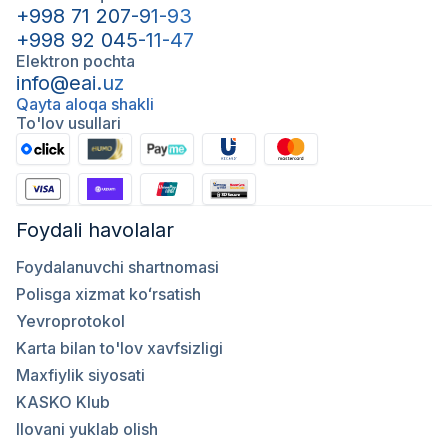
+998 71 207-91-93
+998 92 045-11-47
Elektron pochta
info@eai.uz
Qayta aloqa shakli
To'lov usullari
Foydali havolalar
Foydalanuvchi shartnomasi
Polisga xizmat koʻrsatish
Yevroprotokol
Karta bilan to'lov xavfsizligi
Maxfiylik siyosati
KASKO Klub
Ilovani yuklab olish