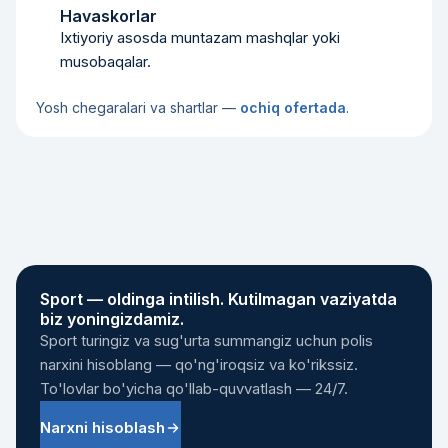
Havaskorlar
Ixtiyoriy asosda muntazam mashqlar yoki
musobaqalar.
Yosh chegaralari va shartlar —
ochiq ofertada
.
Sport — oldinga intilish. Kutilmagan vaziyatda
biz yoningizdamiz.
Sport turingiz va sug'urta summangiz uchun polis
narxini hisoblang — qo'ng'iroqsiz va ko'rikssiz.
To'lovlar bo'yicha qo'llab-quvvatlash — 24/7.
Narxni hisoblash