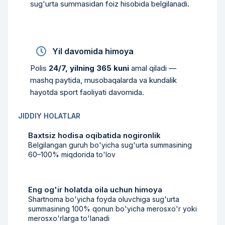
sug'urta summasidan foiz hisobida belgilanadi.
Yil davomida himoya
Polis
24/7, yilning 365 kuni
amal qiladi —
mashq paytida, musobaqalarda va kundalik
hayotda sport faoliyati davomida.
JIDDIY HOLATLAR
Baxtsiz hodisa oqibatida nogironlik
Belgilangan guruh bo'yicha sug'urta summasining
60–100% miqdorida to'lov
Eng og'ir holatda oila uchun himoya
Shartnoma bo'yicha foyda oluvchiga sug'urta
summasining 100% qonun bo'yicha merosxo'r yoki
merosxo'rlarga to'lanadi