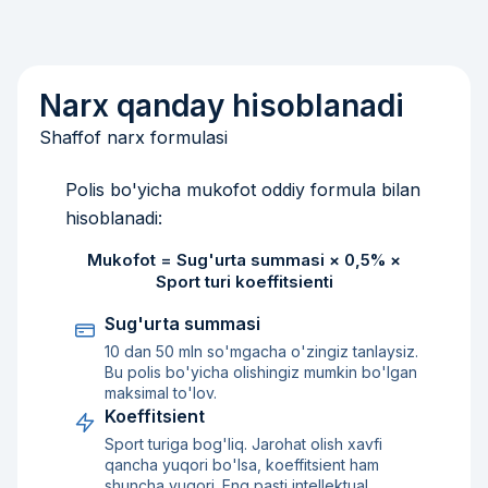
Narx qanday hisoblanadi
Shaffof narx formulasi
Polis bo'yicha mukofot oddiy formula bilan
hisoblanadi:
Mukofot = Sug'urta summasi × 0,5% ×
Sport turi koeffitsienti
Sug'urta summasi
10 dan 50 mln so'mgacha o'zingiz tanlaysiz.
Bu polis bo'yicha olishingiz mumkin bo'lgan
maksimal to'lov.
Koeffitsient
Sport turiga bog'liq. Jarohat olish xavfi
qancha yuqori bo'lsa, koeffitsient ham
shuncha yuqori. Eng pasti intellektual