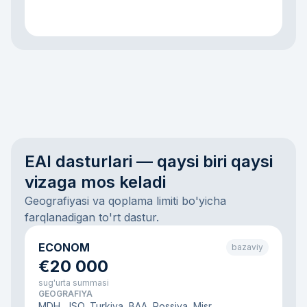
EAI dasturlari — qaysi biri qaysi
vizaga mos keladi
Geografiyasi va qoplama limiti bo'yicha
farqlanadigan to'rt dastur.
ECONOM
bazaviy
€20 000
sug'urta summasi
GEOGRAFIYA
MDH, JSO, Turkiya, BAA, Rossiya, Misr