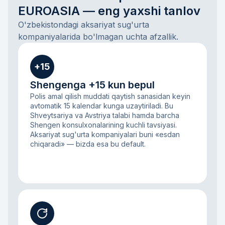
EUROASIA — eng yaxshi tanlov
O'zbekistondagi aksariyat sug'urta
kompaniyalarida bo'lmagan uchta afzallik.
+15
Shengenga +15 kun bepul
Polis amal qilish muddati qaytish sanasidan keyin
avtomatik 15 kalendar kunga uzaytiriladi. Bu
Shveytsariya va Avstriya talabi hamda barcha
Shengen konsulxonalarining kuchli tavsiyasi.
Aksariyat sug'urta kompaniyalari buni «esdan
chiqaradi» — bizda esa bu default.