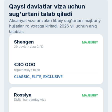
Qaysi davlatlar viza uchun
sug'urtani talab qiladi
Aksariyat viza arizalari tibbiy sug'urtani majburiy
hujjatlar ro'yxatiga kiritadi. 2026 yil uchun aniq
talablar:
Shengen
MAJBURIY
29 davlat · viza C / D
€30 000
repatriatsiya bilan
CLASSIC, ELITE, EXCLUSIVE
Rossiya
MAJBURIY
DMS · har qanday viza