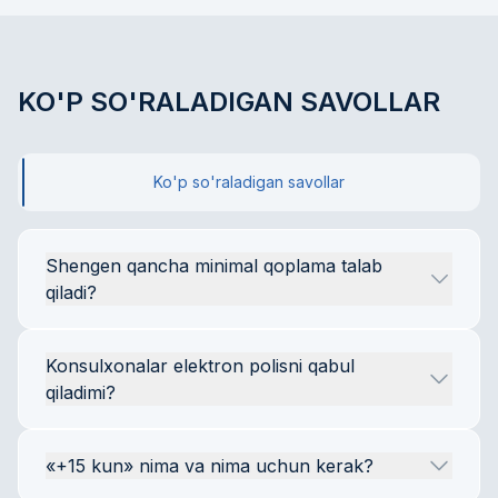
KO'P SO'RALADIGAN SAVOLLAR
Ko'p so'raladigan savollar
Shengen qancha minimal qoplama talab 
qiladi?
€30 000. Bu Shengen viza kodeksi (Regulation 
Konsulxonalar elektron polisni qabul 
810/2009, 15-modda) talabi. EAI'ning mos 
qiladimi?
keladigan minimal dasturi — CLASSIC (€45 
000), u talabni zaxira bilan qoplaydi.
Ha, 2020 yildan beri Shengen zonasidagi 
«+15 kun» nima va nima uchun kerak?
barcha 29 davlat elektron polislarni qabul qiladi. 
Chop etilgan PDF nusxasi qog'oz asl nusxa 