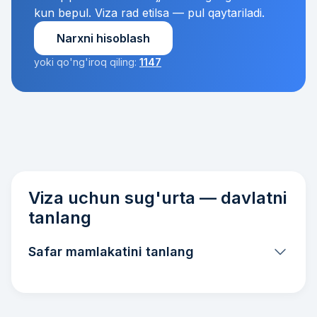
kun bepul. Viza rad etilsa — pul qaytariladi.
Narxni hisoblash
yoki qo'ng'iroq qiling:
1147
Viza uchun sug'urta — davlatni
tanlang
Safar mamlakatini tanlang