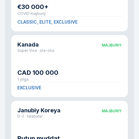
€30 000+
COVID majburiy
CLASSIC, ELITE, EXCLUSIVE
Kanada
MAJBURIY
Super Visa · ota-ona
CAD 100 000
1 yilga
EXCLUSIVE
Janubiy Koreya
MAJBURIY
D-2 · talabalar
Butun muddat