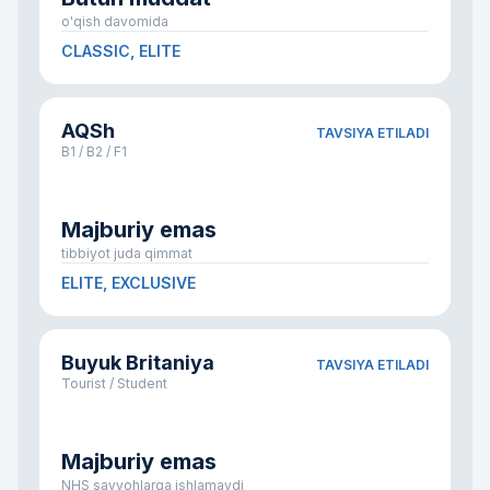
o'qish davomida
CLASSIC, ELITE
AQSh
TAVSIYA ETILADI
B1 / B2 / F1
Majburiy emas
tibbiyot juda qimmat
ELITE, EXCLUSIVE
Buyuk Britaniya
TAVSIYA ETILADI
Tourist / Student
Majburiy emas
NHS sayyohlarga ishlamaydi