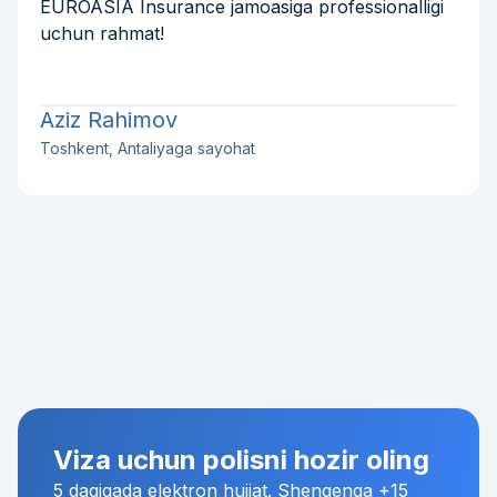
EUROASIA Insurance jamoasiga professionalligi
uchun rahmat!
Aziz Rahimov
Toshkent, Antaliyaga sayohat
Viza uchun polisni hozir oling
5 daqiqada elektron hujjat. Shengenga +15