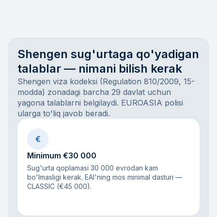
Shengen sug'urtaga qo'yadigan
talablar — nimani bilish kerak
Shengen viza kodeksi (Regulation 810/2009, 15-
modda) zonadagi barcha 29 davlat uchun
yagona talablarni belgilaydi. EUROASIA polisi
ularga to'liq javob beradi.
€
Minimum €30 000
Sug'urta qoplamasi 30 000 evrodan kam
bo'lmasligi kerak. EAI'ning mos minimal dasturi —
CLASSIC (€45 000).