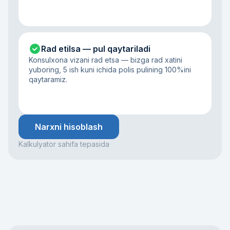
Rad etilsa — pul qaytariladi
Konsulxona vizani rad etsa — bizga rad xatini
yuboring, 5 ish kuni ichida polis pulining 100%ini
qaytaramiz.
Narxni hisoblash
Kalkulyator sahifa tepasida