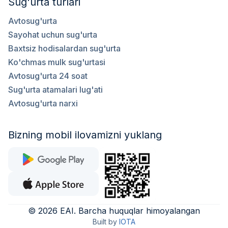
Sug'urta turlari
Avtosug'urta
Sayohat uchun sug'urta
Baxtsiz hodisalardan sug'urta
Ko'chmas mulk sug'urtasi
Avtosug'urta 24 soat
Sug'urta atamalari lug'ati
Avtosug'urta narxi
Bizning mobil ilovamizni yuklang
©
2026
EAI
.
Barcha huquqlar himoyalangan
Built by
IOTA