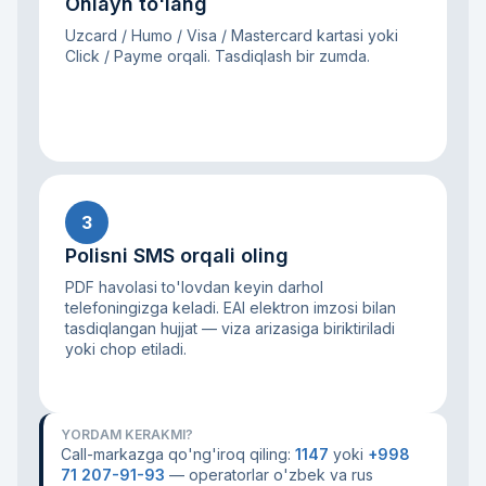
Onlayn to'lang
Uzcard / Humo / Visa / Mastercard kartasi yoki
Click / Payme orqali. Tasdiqlash bir zumda.
3
Polisni SMS orqali oling
PDF havolasi to'lovdan keyin darhol
telefoningizga keladi. EAI elektron imzosi bilan
tasdiqlangan hujjat — viza arizasiga biriktiriladi
yoki chop etiladi.
YORDAM KERAKMI?
Call-markazga qo'ng'iroq qiling:
1147
yoki
+998
71 207-91-93
— operatorlar o'zbek va rus