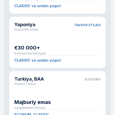
CLASSIC va undan yuqori
Yaponiya
TAVSIYA ETILADI
Sayyohlik vizasi
€30 000+
konsulxona tavsiyasi
CLASSIC va undan yuqori
Turkiya, BAA
IXTIYORIY
Vizasiz / eVisa
Majburiy emas
xarajatlardan himoya
ECONOM, CLASSIC