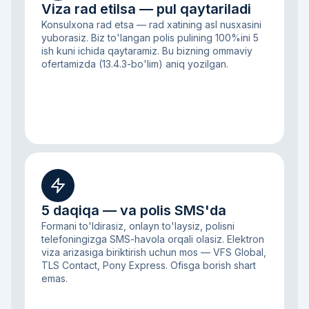
Viza rad etilsa — pul qaytariladi
Konsulxona rad etsa — rad xatining asl nusxasini
yuborasiz. Biz to'langan polis pulining 100%ini 5
ish kuni ichida qaytaramiz. Bu bizning ommaviy
ofertamizda (13.4.3-bo'lim) aniq yozilgan.
5 daqiqa — va polis SMS'da
Formani to'ldirasiz, onlayn to'laysiz, polisni
telefoningizga SMS-havola orqali olasiz. Elektron
viza arizasiga biriktirish uchun mos — VFS Global,
TLS Contact, Pony Express. Ofisga borish shart
emas.