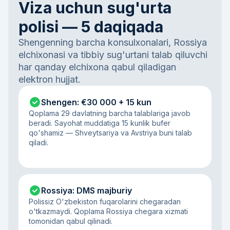
Viza uchun sug'urta
polisi — 5 daqiqada
Shengenning barcha konsulxonalari, Rossiya
elchixonasi va tibbiy sug'urtani talab qiluvchi
har qanday elchixona qabul qiladigan
elektron hujjat.
Shengen: €30 000 + 15 kun
Qoplama 29 davlatning barcha talablariga javob
beradi. Sayohat muddatiga 15 kunlik bufer
qo'shamiz — Shveytsariya va Avstriya buni talab
qiladi.
Rossiya: DMS majburiy
Polissiz O'zbekiston fuqarolarini chegaradan
o'tkazmaydi. Qoplama Rossiya chegara xizmati
tomonidan qabul qilinadi.