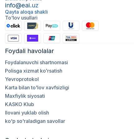
info@eai.uz
Qayta aloqa shakli
To'lov usullari
Foydali havolalar
Foydalanuvchi shartnomasi
Polisga xizmat koʻrsatish
Yevroprotokol
Karta bilan to'lov xavfsizligi
Maxfiylik siyosati
KASKO Klub
Ilovani yuklab olish
ko'p so'raladigan savollar