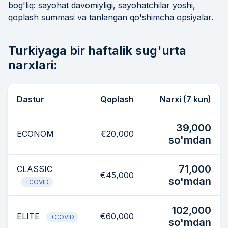
bog'liq: sayohat davomiyligi, sayohatchilar yoshi,
qoplash summasi va tanlangan qo'shimcha opsiyalar.
Turkiyaga bir haftalik sug'urta
narxlari:
Dastur
Qoplash
Narxi (7 kun)
39,000
ECONOM
€20,000
so'mdan
71,000
CLASSIC
€45,000
so'mdan
+COVID
102,000
ELITE
€60,000
+COVID
so'mdan