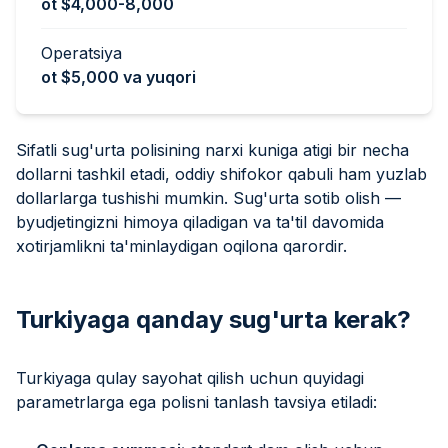
ot $4,000-8,000
Operatsiya
ot $5,000 va yuqori
Sifatli sug'urta polisining narxi kuniga atigi bir necha
dollarni tashkil etadi, oddiy shifokor qabuli ham yuzlab
dollarlarga tushishi mumkin. Sug'urta sotib olish —
byudjetingizni himoya qiladigan va ta'til davomida
xotirjamlikni ta'minlaydigan oqilona qarordir.
Turkiyaga qanday sug'urta kerak?
Turkiyaga qulay sayohat qilish uchun quyidagi
parametrlarga ega polisni tanlash tavsiya etiladi: