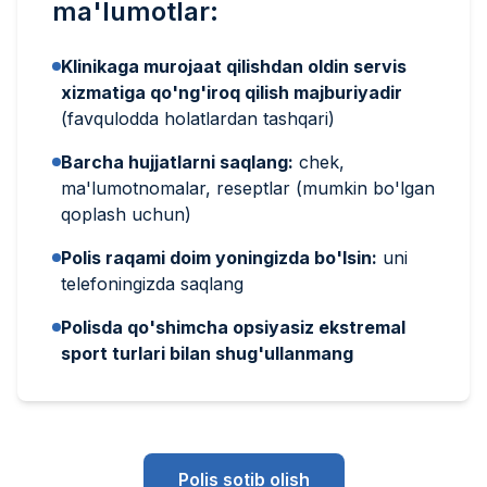
ma'lumotlar:
Klinikaga murojaat qilishdan oldin servis
xizmatiga qo'ng'iroq qilish majburiyadir
(favqulodda holatlardan tashqari)
Barcha hujjatlarni saqlang:
chek,
ma'lumotnomalar, reseptlar (mumkin bo'lgan
qoplash uchun)
Polis raqami doim yoningizda bo'lsin:
uni
telefoningizda saqlang
Polisda qo'shimcha opsiyasiz ekstremal
sport turlari bilan shug'ullanmang
Polis sotib olish