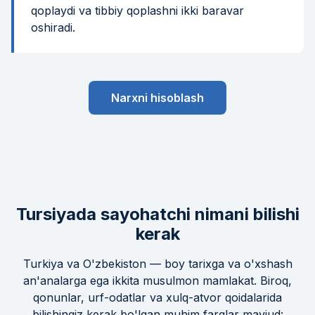
qoplaydi va tibbiy qoplashni ikki baravar
oshiradi.
Narxni hisoblash
Tursiyada sayohatchi nimani bilishi
kerak
Turkiya va O'zbekiston — boy tarixga va o'xshash
an'analarga ega ikkita musulmon mamlakat. Biroq,
qonunlar, urf-odatlar va xulq-atvor qoidalarida
bilishingiz kerak bo'lgan muhim farqlar mavjud: