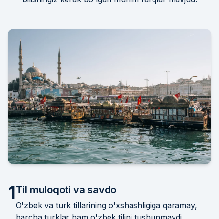
1
Til muloqoti va savdo
O'zbek va turk tillarining o'xshashligiga qaramay,
barcha turklar ham o'zbek tilini tushunmaydi.