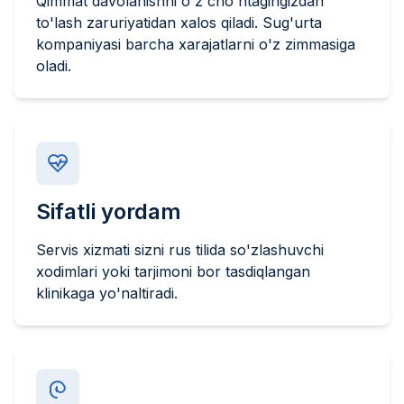
Qimmat davolanishni o'z cho'ntagingizdan
to'lash zaruriyatidan xalos qiladi. Sug'urta
kompaniyasi barcha xarajatlarni o'z zimmasiga
oladi.
Sifatli yordam
Servis xizmati sizni rus tilida so'zlashuvchi
xodimlari yoki tarjimoni bor tasdiqlangan
klinikaga yo'naltiradi.