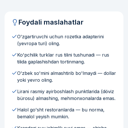
Foydali maslahatlar
O'zgartiruvchi uchun rozetka adapterini
(yevropa turi) oling.
Ko'pchilik turklar rus tilini tushunadi — rus
tilida gaplashishdan tortinmang.
O'zbek so'mini almashtirib bo'lmaydi — dollar
yoki yevro oling.
Lirani rasmiy ayirboshlash punktlarida (döviz
bürosu) almashing, mehmonxonalarda emas.
Halol go'sht restoranlarda — bu norma,
bemalol yeyish mumkin.