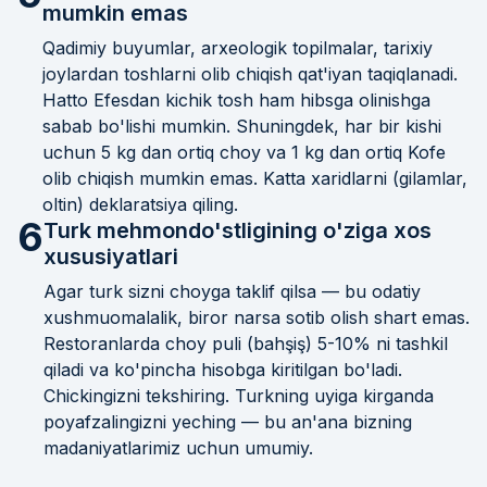
mumkin emas
Qadimiy buyumlar, arxeologik topilmalar, tarixiy
joylardan toshlarni olib chiqish qat'iyan taqiqlanadi.
Hatto Efesdan kichik tosh ham hibsga olinishga
sabab bo'lishi mumkin. Shuningdek, har bir kishi
uchun 5 kg dan ortiq choy va 1 kg dan ortiq Kofe
olib chiqish mumkin emas. Katta xaridlarni (gilamlar,
oltin) deklaratsiya qiling.
6
Turk mehmondo'stligining o'ziga xos
xususiyatlari
Agar turk sizni choyga taklif qilsa — bu odatiy
xushmuomalalik, biror narsa sotib olish shart emas.
Restoranlarda choy puli (bahşiş) 5-10% ni tashkil
qiladi va ko'pincha hisobga kiritilgan bo'ladi.
Chickingizni tekshiring. Turkning uyiga kirganda
poyafzalingizni yeching — bu an'ana bizning
madaniyatlarimiz uchun umumiy.