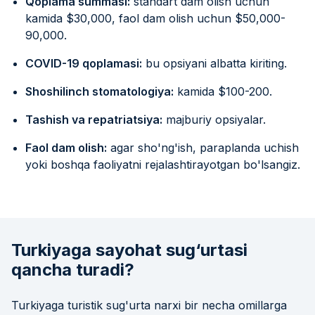
Qoplama summasi:
standart dam olish uchun
kamida $30,000, faol dam olish uchun $50,000-
90,000.
COVID-19 qoplamasi:
bu opsiyani albatta kiriting.
Shoshilinch stomatologiya:
kamida $100-200.
Tashish va repatriatsiya:
majburiy opsiyalar.
Faol dam olish:
agar sho'ng'ish, paraplanda uchish
yoki boshqa faoliyatni rejalashtirayotgan bo'lsangiz.
Turkiyaga sayohat sug‘urtasi
qancha turadi?
Turkiyaga turistik sug'urta narxi bir necha omillarga