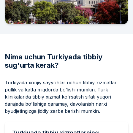
Nima uchun Turkiyada tibbiy
sug'urta kerak?
Turkiyada xorijiy sayyohlar uchun tibbiy xizmatlar
pullik va katta miqdorda bo'lishi mumkin. Turk
klinikalarida tibbiy xizmat ko'rsatish sifati yuqori
darajada bo'lishiga qaramay, davolanish narxi
byudjetingizga jiddiy zarba berishi mumkin.
Turkiyada tibbiy xizmatlarning