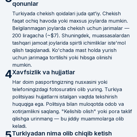
qonunlar
Turkiyada chekish qoidalari juda qat'iy. Chekish
faqat ochiq havoda yoki maxsus joylarda mumkin.
Belgilanmagan joylarda chekish uchun jarimalar —
200 liragacha (~$7). Shuningdek, muassasalardan
tashqari jamoat joylarida spirtli ichimliklar iste'mol
qilish taqiqlanadi. Ko'chada mast holda yurish
uchun jarimaga tortilishi yoki hibsga olinishi
mumkin.
4
Xavfsizlik va hujjatlar
Har doim pasportingizning nusxasini yoki
telefoningizdagi fotosuratini olib yuring. Turkiya
politsiyasi hujjatlarni istalgan vaqtda tekshirish
huquqiga ega. Politsiya bilan muloqotda odob va
xotirjamlikni saqlang. "Kelishib olish" yoki pora taklif
qilishga urinmang — bu jiddiy muammolarga olib
keladi.
5
Turkiyadan nima olib chiqib ketish