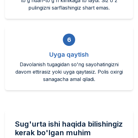
to'g'ridan-to'g'ri klinikaga to'laydi. Siz o'z
pulingizni sarflashingiz shart emas.
6
Uyga qaytish
Davolanish tugagidan so'ng sayohatingizni
davom ettirasiz yoki uyga qaytasiz. Polis oxirgi
sanagacha amal qiladi.
Sug'urta ishi haqida bilishingiz
kerak bo'lgan muhim