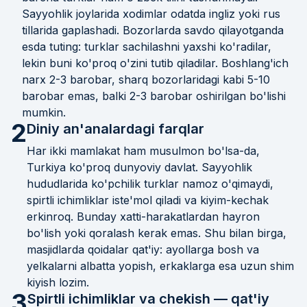
Sayyohlik joylarida xodimlar odatda ingliz yoki rus
tillarida gaplashadi. Bozorlarda savdo qilayotganda
esda tuting: turklar sachilashni yaxshi ko'radilar,
lekin buni ko'proq o'zini tutib qiladilar. Boshlang'ich
narx 2-3 barobar, sharq bozorlaridagi kabi 5-10
barobar emas, balki 2-3 barobar oshirilgan bo'lishi
mumkin.
2
Diniy an'analardagi farqlar
Har ikki mamlakat ham musulmon bo'lsa-da,
Turkiya ko'proq dunyoviy davlat. Sayyohlik
hududlarida ko'pchilik turklar namoz o'qimaydi,
spirtli ichimliklar iste'mol qiladi va kiyim-kechak
erkinroq. Bunday xatti-harakatlardan hayron
bo'lish yoki qoralash kerak emas. Shu bilan birga,
masjidlarda qoidalar qat'iy: ayollarga bosh va
yelkalarni albatta yopish, erkaklarga esa uzun shim
kiyish lozim.
3
Spirtli ichimliklar va chekish — qat'iy