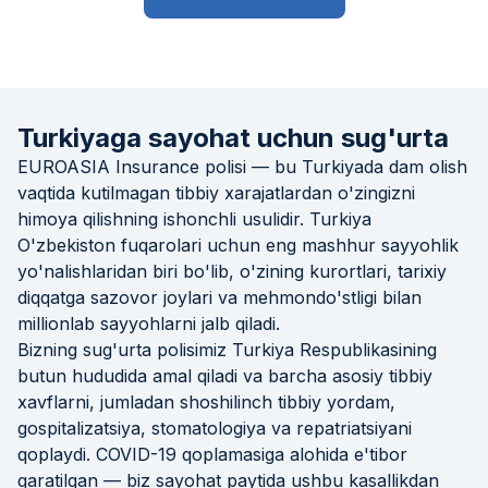
Turkiyaga sayohat uchun sug'urta
EUROASIA Insurance polisi — bu Turkiyada dam olish
vaqtida kutilmagan tibbiy xarajatlardan o'zingizni
himoya qilishning ishonchli usulidir. Turkiya
O'zbekiston fuqarolari uchun eng mashhur sayyohlik
yo'nalishlaridan biri bo'lib, o'zining kurortlari, tarixiy
diqqatga sazovor joylari va mehmondo'stligi bilan
millionlab sayyohlarni jalb qiladi.
Bizning sug'urta polisimiz Turkiya Respublikasining
butun hududida amal qiladi va barcha asosiy tibbiy
xavflarni, jumladan shoshilinch tibbiy yordam,
gospitalizatsiya, stomatologiya va repatriatsiyani
qoplaydi. COVID-19 qoplamasiga alohida e'tibor
qaratilgan — biz sayohat paytida ushbu kasallikdan