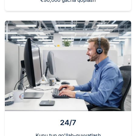
€90,000 gacha qoplash
24/7
Kunu tun qo'llab-quvvatlash