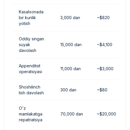
Kasalxonada
bir kunlik
3,000 dan
~$820
yotish
Oddiy singan
suyak
15,000 dan
~$4,100
davolash
Appenditsit
11,000 dan
~$3,000
operatsiyasi
Shoshilinch
300 dan
~$80
tish davolash
O'z
mamlakatiga
70,000 dan
~$20,000
repatriatsiya