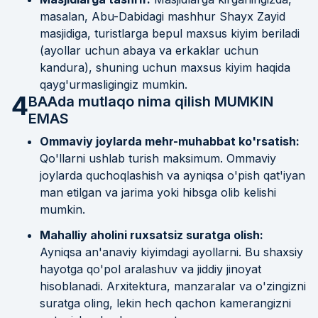
masalan, Abu-Dabidagi mashhur Shayx Zayid
masjidiga, turistlarga bepul maxsus kiyim beriladi
(ayollar uchun abaya va erkaklar uchun
kandura), shuning uchun maxsus kiyim haqida
qayg'urmasligingiz mumkin.
4
BAAda mutlaqo nima qilish MUMKIN
EMAS
Ommaviy joylarda mehr-muhabbat ko'rsatish:
Qo'llarni ushlab turish maksimum. Ommaviy
joylarda quchoqlashish va ayniqsa o'pish qat'iyan
man etilgan va jarima yoki hibsga olib kelishi
mumkin.
Mahalliy aholini ruxsatsiz suratga olish:
Ayniqsa an'anaviy kiyimdagi ayollarni. Bu shaxsiy
hayotga qo'pol aralashuv va jiddiy jinoyat
hisoblanadi. Arxitektura, manzaralar va o'zingizni
suratga oling, lekin hech qachon kamerangizni