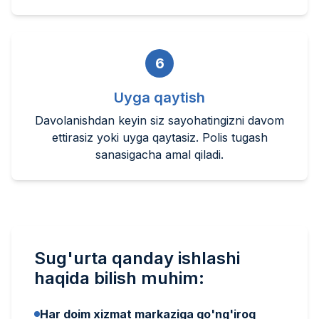
6
Uyga qaytish
Davolanishdan keyin siz sayohatingizni davom
ettirasiz yoki uyga qaytasiz. Polis tugash
sanasigacha amal qiladi.
Sug'urta qanday ishlashi
haqida bilish muhim:
Har doim xizmat markaziga qo'ng'iroq