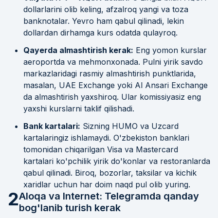
dollarlarini olib keling, afzalroq yangi va toza
banknotalar. Yevro ham qabul qilinadi, lekin
dollardan dirhamga kurs odatda qulayroq.
Qayerda almashtirish kerak:
Eng yomon kurslar
aeroportda va mehmonxonada. Pulni yirik savdo
markazlaridagi rasmiy almashtirish punktlarida,
masalan, UAE Exchange yoki Al Ansari Exchange
da almashtirish yaxshiroq. Ular komissiyasiz eng
yaxshi kurslarni taklif qilishadi.
Bank kartalari:
Sizning HUMO va Uzcard
kartalaringiz ishlamaydi. O'zbekiston banklari
tomonidan chiqarilgan Visa va Mastercard
kartalari ko'pchilik yirik do'konlar va restoranlarda
qabul qilinadi. Biroq, bozorlar, taksilar va kichik
xaridlar uchun har doim naqd pul olib yuring.
2
Aloqa va Internet: Telegramda qanday
bog'lanib turish kerak