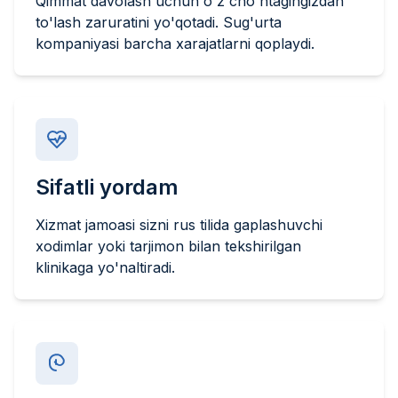
Qimmat davolash uchun o'z cho'ntagingizdan
to'lash zaruratini yo'qotadi. Sug'urta
kompaniyasi barcha xarajatlarni qoplaydi.
Sifatli yordam
Xizmat jamoasi sizni rus tilida gaplashuvchi
xodimlar yoki tarjimon bilan tekshirilgan
klinikaga yo'naltiradi.