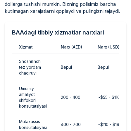
dollarga tushishi mumkin. Bizning polisimiz barcha
kutilmagan xarajatlarni qoplaydi va pulingizni tejaydi.
BAAdagi tibbiy xizmatlar narxlari
Xizmat
Narx (AED)
Narx (USD)
Shoshilinch
tez yordam
Bepul
Bepul
chaqiruvi
Umumiy
amaliyot
200 - 400
~$55 - $110
shifokori
konsultatsiyasi
Mutaxassis
400 - 700
~$110 - $190
konsultatsiyasi