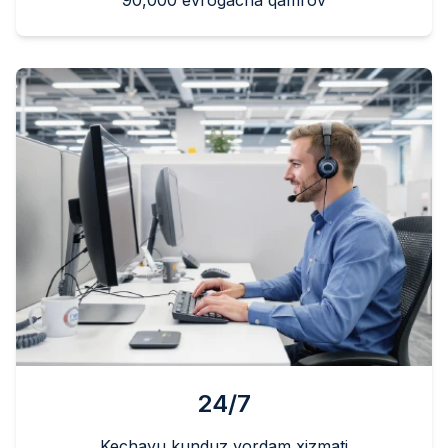
90,000 evrogacha qamrov
24/7
Kechayu kunduz yordam xizmati