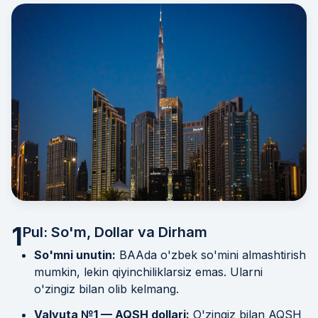
1
Pul: So'm, Dollar va Dirham
So'mni unutin:
BAAda o'zbek so'mini almashtirish
mumkin, lekin qiyinchiliklarsiz emas. Ularni
o'zingiz bilan olib kelmang.
Valyuta №1 — AQSH dollari:
O'zingiz bilan AQSH