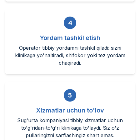
4
Yordam tashkil etish
Operator tibbiy yordamni tashkil qiladi: sizni
klinikaga yo'naltiradi, shifokor yoki tez yordam
chaqiradi.
5
Xizmatlar uchun to'lov
Sug'urta kompaniyasi tibbiy xizmatlar uchun
to'g'ridan-to'g'ri klinikaga to'laydi. Siz o'z
pullaringizni sarflashingiz shart emas.