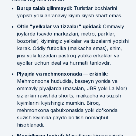
Burqa talab qilinmaydi:
Turistlar boshlarini
yopish yoki an'anaviy kiyim kiyish shart emas.
Oltin "yelkalar va tizzalar" qoidasi:
Ommaviy
joylarda (savdo markazlari, metro, parklar,
bozorlar) kiyimingiz yelkalar va tizzalarni yopishi
kerak. Oddiy futbolka (maikacha emas), shim,
jinsi yoki tizzadan pastroq yubka erkaklar va
ayollar uchun ideal va hurmatli tanlovdir.
Plyajda va mehmonxonada — erkinlik:
Mehmonxona hududida, basseyn yonida va
ommaviy plyajlarda (masalan, JBR yoki La Mer)
siz erkin ravishda shorts, maikacha va suzish
kiyimlarini kiyishingiz mumkin. Biroq,
mehmonxona qabulxonasida yoki do'konda
suzish kiyimida paydo bo'lish nomaqbul
hisoblanadi.
Masjidlarga tashrif:
Masjidlarga kirganingizda,