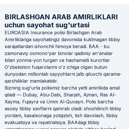
BIRLASHGAN ARAB AMIRLIKLARI
uchun sayohat sug'urtasi
EUROASIA Insurance polisi Birlashgan Arab
Amirliklariga sayohatingiz davomida kutilmagan tibbiy
xarajatlardan ishonchli himoya beradi. BAA - bu
zamonaviy osmono'par binolar qadimiy an'analar
bilan yonma-yon turgan va hashamatli kurortlar
O'zbekiston fuqarolarini o'z ichiga olgan butun
dunyodan millionlab sayyohlarni jalb qiluvchi qarama-
qarshiliklar mamlakatidir.
Bizning sug'urta polisimiz barcha yetti amirlikda amal
qiladi — Dubay, Abu-Dabi, Sharjah, Ajman, Ras Al-
Xayma, Fujayra va Umm Al-Quvayn. Polis barcha
asosiy tibbiy xavflarni qamrab oladi: shoshilinch tibbiy
yordam, kasalxonaga yotqizish, tish davolash, tibbiy
evakuatsiya va repatriatsiya. BAAdagi tibbiy