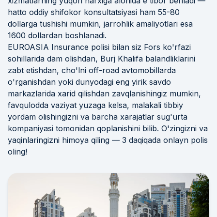
xizmatlarning yuqori narxiga alohida e'tibor beriladi —
hatto oddiy shifokor konsultatsiyasi ham 55-80
dollarga tushishi mumkin, jarrohlik amaliyotlari esa
1600 dollardan boshlanadi.
EUROASIA Insurance polisi bilan siz Fors ko'rfazi
sohillarida dam olishdan, Burj Khalifa balandliklarini
zabt etishdan, cho'lni off-road avtomobillarda
o'rganishdan yoki dunyodagi eng yirik savdo
markazlarida xarid qilishdan zavqlanishingiz mumkin,
favqulodda vaziyat yuzaga kelsa, malakali tibbiy
yordam olishingizni va barcha xarajatlar sug'urta
kompaniyasi tomonidan qoplanishini bilib. O'zingizni va
yaqinlaringizni himoya qiling — 3 daqiqada onlayn polis
oling!