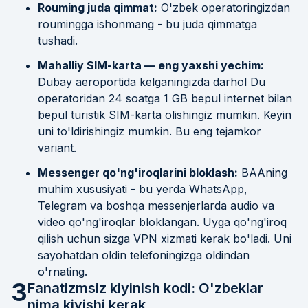
Rouming juda qimmat:
O'zbek operatoringizdan
roumingga ishonmang - bu juda qimmatga
tushadi.
Mahalliy SIM-karta — eng yaxshi yechim:
Dubay aeroportida kelganingizda darhol Du
operatoridan 24 soatga 1 GB bepul internet bilan
bepul turistik SIM-karta olishingiz mumkin. Keyin
uni to'ldirishingiz mumkin. Bu eng tejamkor
variant.
Messenger qo'ng'iroqlarini bloklash:
BAAning
muhim xususiyati - bu yerda WhatsApp,
Telegram va boshqa messenjerlarda audio va
video qo'ng'iroqlar bloklangan. Uyga qo'ng'iroq
qilish uchun sizga VPN xizmati kerak bo'ladi. Uni
sayohatdan oldin telefoningizga oldindan
o'rnating.
3
Fanatizmsiz kiyinish kodi: O'zbeklar
nima kiyishi kerak