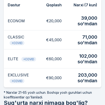
Dastur
Qoplash
Narxi (7 kun)
39,000
ECONOM
€20,000
so'mdan
71,000
CLASSIC
€45,000
so'mdan
+COVID
102,000
ELITE
€60,000
+COVID
so'mdan
203,000
EXCLUSIVE
€90,000
so'mdan
+COVID
* Narxlar 21-65 yosh uchun. Boshqa yosh guruhlari uchun
koeffitsientlar qo'llaniladi.
Sug'urta narxi nimaga bog'liq?