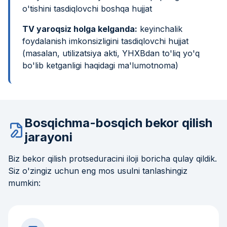
o'tishini tasdiqlovchi boshqa hujjat
TV yaroqsiz holga kelganda:
keyinchalik
foydalanish imkonsizligini tasdiqlovchi hujjat
(masalan, utilizatsiya akti, YHXBdan to'liq yo'q
bo'lib ketganligi haqidagi ma'lumotnoma)
Bosqichma-bosqich bekor qilish
jarayoni
Biz bekor qilish protsedurасini iloji boricha qulay qildik.
Siz o'zingiz uchun eng mos usulni tanlashingiz
mumkin: