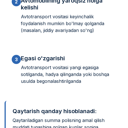
Avtomobilning yaroqsiz holga
2
kelishi
Avtotransport vositasi keyinchalik
foydalanish mumkin bo'lmay qolganda
(masalan, jiddiy avariyadan so'ng)
Egasi o'zgarishi
3
Avtotransport vositasi yangi egasiga
sotilganda, hadya qilinganda yoki boshqa
usulda begonalashtirilganda
Qaytarish qanday hisoblanadi:
Qaytariladigan summa polisning amal qilish
muddati tugashiga qolgan kunlar soniga