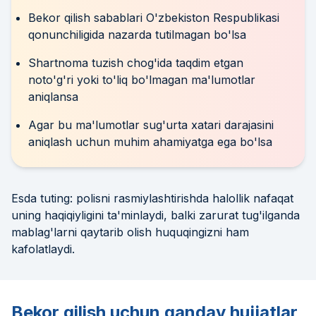
Bekor qilish sabablari O'zbekiston Respublikasi
qonunchiligida nazarda tutilmagan bo'lsa
Shartnoma tuzish chog'ida taqdim etgan
noto'g'ri yoki to'liq bo'lmagan ma'lumotlar
aniqlansa
Agar bu ma'lumotlar sug'urta xatari darajasini
aniqlash uchun muhim ahamiyatga ega bo'lsa
Esda tuting: polisni rasmiylashtirishda halollik nafaqat
uning haqiqiyligini ta'minlaydi, balki zarurat tug'ilganda
mablag'larni qaytarib olish huquqingizni ham
kafolatlaydi.
Bekor qilish uchun qanday hujjatlar