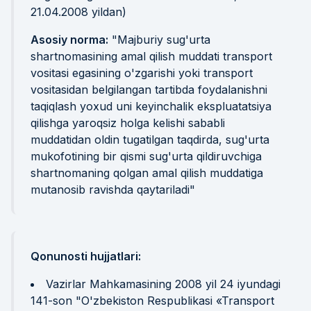
21.04.2008 yildan)
Asosiy norma:
"Majburiy sug'urta
shartnomasining amal qilish muddati transport
vositasi egasining o'zgarishi yoki transport
vositasidan belgilangan tartibda foydalanishni
taqiqlash yoxud uni keyinchalik ekspluatatsiya
qilishga yaroqsiz holga kelishi sababli
muddatidan oldin tugatilgan taqdirda, sug'urta
mukofotining bir qismi sug'urta qildiruvchiga
shartnomaning qolgan amal qilish muddatiga
mutanosib ravishda qaytariladi"
Qonunosti hujjatlari:
Vazirlar Mahkamasining 2008 yil 24 iyundagi
141-son "O'zbekiston Respublikasi «Transport