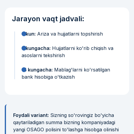
Jarayon vaqt jadvali:
1-kun:
Ariza va hujjatlarni topshirish
3 kungacha:
Hujjatlarni ko'rib chiqish va
asoslarni tekshirish
14 kungacha:
Mablag'larni ko'rsatilgan
bank hisobiga o'tkazish
Foydali variant:
Sizning so'rovingiz bo'yicha
qaytariladigan summa bizning kompaniyadagi
yangi OSAGO polisini to'lashga hisobga olinishi