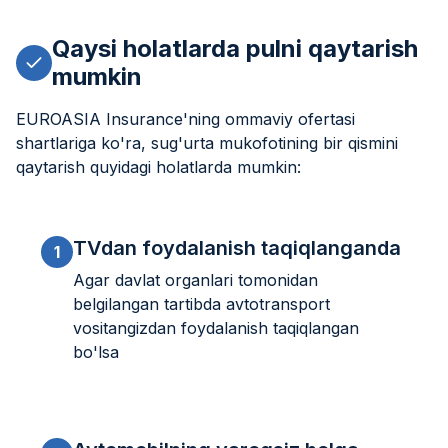
Qaysi holatlarda pulni qaytarish
mumkin
EUROASIA Insurance'ning ommaviy ofertasi
shartlariga ko'ra, sug'urta mukofotining bir qismini
qaytarish quyidagi holatlarda mumkin:
TVdan foydalanish taqiqlanganda
1
Agar davlat organlari tomonidan
belgilangan tartibda avtotransport
vositangizdan foydalanish taqiqlangan
bo'lsa