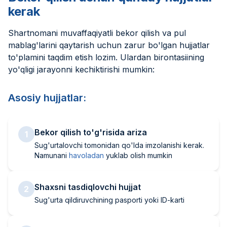
kerak
Shartnomani muvaffaqiyatli bekor qilish va pul
mablag'larini qaytarish uchun zarur bo'lgan hujjatlar
to'plamini taqdim etish lozim. Ulardan birontasiining
yo'qligi jarayonni kechiktirishi mumkin:
Asosiy hujjatlar:
Bekor qilish to'g'risida ariza
1
Sug'urtalovchi tomonidan qo'lda imzolanishi kerak.
Namunani
havoladan
yuklab olish mumkin
Shaxsni tasdiqlovchi hujjat
2
Sug'urta qildiruvchining pasporti yoki ID-karti