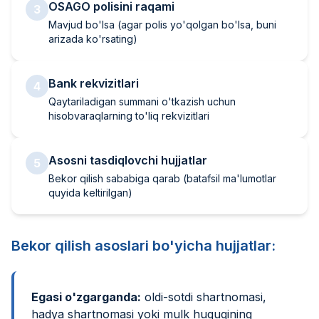
OSAGO polisini raqami
3
Mavjud bo'lsa (agar polis yo'qolgan bo'lsa, buni
arizada ko'rsating)
Bank rekvizitlari
4
Qaytariladigan summani o'tkazish uchun
hisobvaraqlarning to'liq rekvizitlari
Asosni tasdiqlovchi hujjatlar
5
Bekor qilish sababiga qarab (batafsil ma'lumotlar
quyida keltirilgan)
Bekor qilish asoslari bo'yicha hujjatlar:
Egasi o'zgarganda:
oldi-sotdi shartnomasi,
hadya shartnomasi yoki mulk huquqining