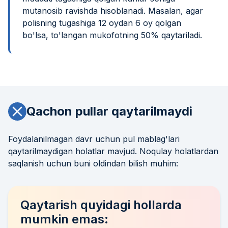
mutanosib ravishda hisoblanadi. Masalan, agar
polisning tugashiga 12 oydan 6 oy qolgan
bo'lsa, to'langan mukofotning 50% qaytariladi.
Qachon pullar qaytarilmaydi
Foydalanilmagan davr uchun pul mablag'lari
qaytarilmaydigan holatlar mavjud. Noqulay holatlardan
saqlanish uchun buni oldindan bilish muhim:
Qaytarish quyidagi hollarda
mumkin emas: