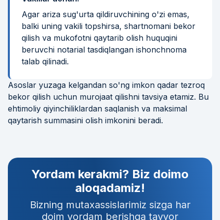
Agar ariza sug'urta qildiruvchining o'zi emas,
balki uning vakili topshirsa, shartnomani bekor
qilish va mukofotni qaytarib olish huquqini
beruvchi notarial tasdiqlangan ishonchnoma
talab qilinadi.
Asoslar yuzaga kelgandan so'ng imkon qadar tezroq
bekor qilish uchun murojaat qilishni tavsiya etamiz. Bu
ehtimoliy qiyinchiliklardan saqlanish va maksimal
qaytarish summasini olish imkonini beradi.
Yordam kerakmi? Biz doimo
aloqadamiz!
Bizning mutaxassislarimiz sizga har
doim yordam berishga tayyor