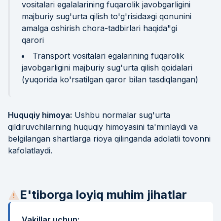
vositalari egalalarining fuqarolik javobgarligini
majburiy sug'urta qilish to'g'risida»gi qonunini
amalga oshirish chora-tadbirlari haqida"gi
qarori
Transport vositalari egalarining fuqarolik
javobgarligini majburiy sug'urta qilish qoidalari
(yuqorida ko'rsatilgan qaror bilan tasdiqlangan)
Huquqiy himoya:
Ushbu normalar sug'urta
qildiruvchilarning huquqiy himoyasini ta'minlaydi va
belgilangan shartlarga rioya qilinganda adolatli tovonni
kafolatlaydi.
E'tiborga loyiq muhim jihatlar
Vakillar uchun: