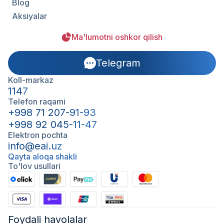
Blog
Aksiyalar
Ma'lumotni oshkor qilish
Telegram
Koll-markaz
1147
Telefon raqami
+998 71 207-91-93
+998 92 045-11-47
Elektron pochta
info@eai.uz
Qayta aloqa shakli
To'lov usullari
Foydali havolalar