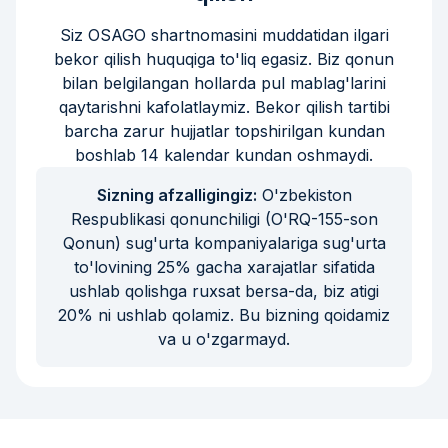
Siz OSAGO shartnomasini muddatidan ilgari
bekor qilish huquqiga to'liq egasiz. Biz qonun
bilan belgilangan hollarda pul mablag'larini
qaytarishni kafolatlaymiz. Bekor qilish tartibi
barcha zarur hujjatlar topshirilgan kundan
boshlab 14 kalendar kundan oshmaydi.
Sizning afzalligingiz:
O'zbekiston
Respublikasi qonunchiligi (O'RQ-155-son
Qonun) sug'urta kompaniyalariga sug'urta
to'lovining 25% gacha xarajatlar sifatida
ushlab qolishga ruxsat bersa-da, biz atigi
20% ni ushlab qolamiz. Bu bizning qoidamiz
va u o'zgarmayd.