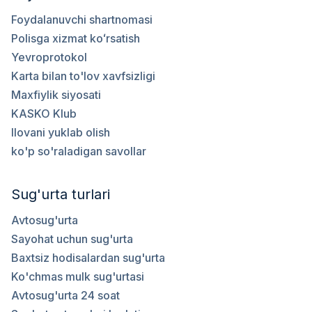
Foydalanuvchi shartnomasi
Polisga xizmat koʻrsatish
Yevroprotokol
Karta bilan to'lov xavfsizligi
Maxfiylik siyosati
KASKO Klub
Ilovani yuklab olish
ko'p so'raladigan savollar
Sug'urta turlari
Avtosug'urta
Sayohat uchun sug'urta
Baxtsiz hodisalardan sug'urta
Ko'chmas mulk sug'urtasi
Avtosug'urta 24 soat