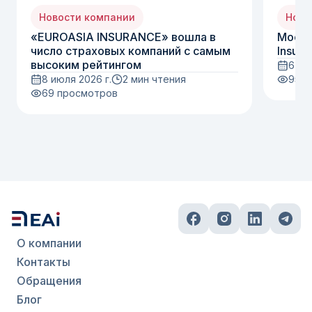
Новости компании
Ново
«EUROASIA INSURANCE» вошла в
Moody
число страховых компаний с самым
Insura
высоким рейтингом
6 ию
8 июля 2026 г.
2 мин чтения
95
п
69
просмотров
О компании
Контакты
Обращения
Блог