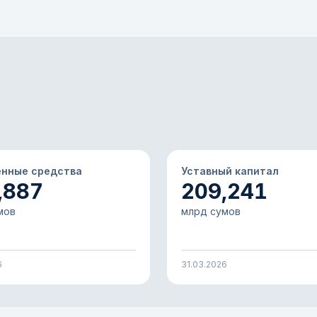
енные средства
Уставный капитал
,887
209,241
мов
млрд сумов
6
31.03.2026