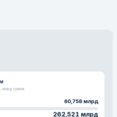
ам
, млрд сумов
60,758 млрд
262,521 млрд