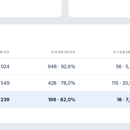
ПИЛО
ОПЛАЧЕНО
ОТКАЗ
аченных, отказанных и неурегулированных претензий
 024
948 · 92,6%
56 · 5
549
428 · 78,0%
115 · 2
239
196 · 82,0%
18 · 