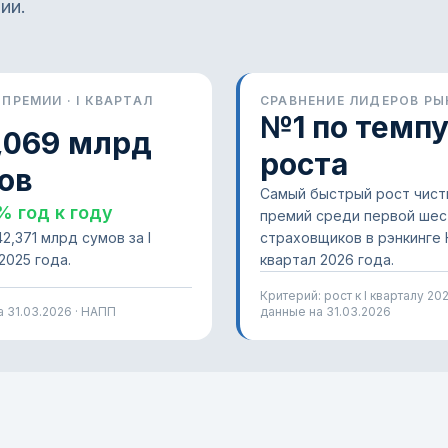
ии.
ПРЕМИИ · I КВАРТАЛ
СРАВНЕНИЕ ЛИДЕРОВ РЫ
№1 по темп
,069 млрд
роста
ов
Самый быстрый рост чист
% год к году
премий среди первой шес
2,371 млрд сумов за I
страховщиков в рэнкинге 
2025 года.
квартал 2026 года.
Критерий: рост к I кварталу 202
а
31.03.2026
· НАПП
данные на
31.03.2026