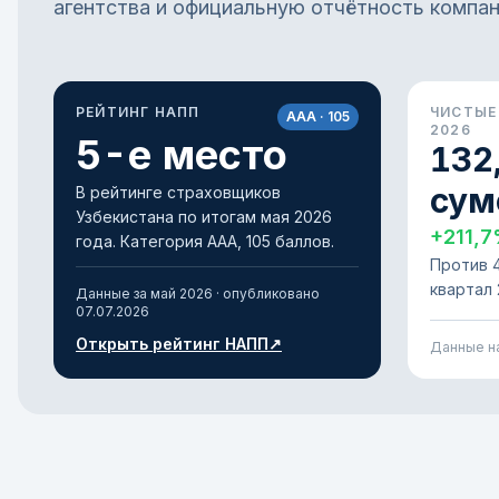
агентства и официальную отчётность компан
РЕЙТИНГ НАПП
ЧИСТЫЕ 
AAA · 105
2026
5-е место
132
сум
В рейтинге страховщиков
Узбекистана по итогам мая 2026
+211,7
года. Категория AAA, 105 баллов.
Против 4
квартал 
Данные за май 2026 · опубликовано
07.07.2026
Открыть рейтинг НАПП
↗
Данные н