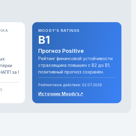
НКА
MOODY’S RATINGS
у
B1
Прогноз Positive
Рейтинг финансовой устойчивости
ых
страховщика повышен с B2 до B1;
тёрки
позитивный прогноз сохранён.
НАПП за I
Рейтинговое действие:
02.07.2026
5 ·
Источник Moody’s
↗