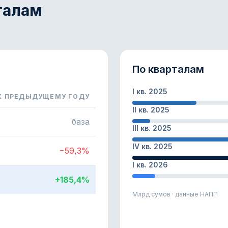
талам
По кварталам
I кв. 2025
К ПРЕДЫДУЩЕМУ ГОДУ
II кв. 2025
23, 2024 и 2025 годы
база
III кв. 2025
IV кв. 2025
−59,3%
I кв. 2026
+185,4%
Млрд сумов · данные НАПП