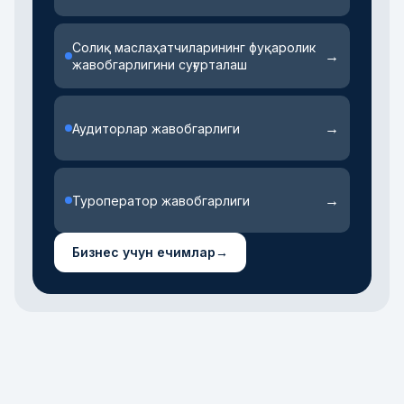
Солиқ маслаҳатчиларининг фуқаролик
→
жавобгарлигини суғурталаш
→
Аудиторлар жавобгарлиги
→
Туроператор жавобгарлиги
Бизнес учун ечимлар
→