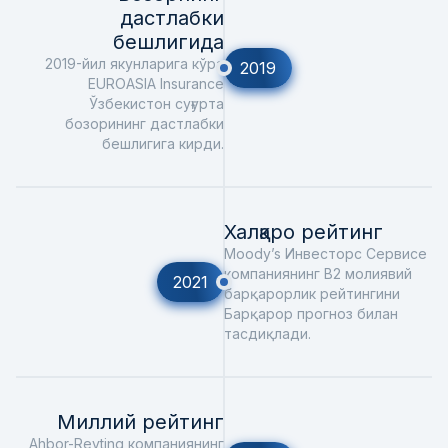
дастлабки
бешлигида
2019-йил якунларига кўра
2019
EUROASIA Insurance
Ўзбекистон суғурта
бозорининг дастлабки
бешлигига кирди.
Халқаро рейтинг
Moody’s Инвесторс Сервиcе
компаниянинг B2 молиявий
2021
барқарорлик рейтингини
Барқарор прогноз билан
тасдиқлади.
Миллий рейтинг
Ahbor-Reyting компаниянинг