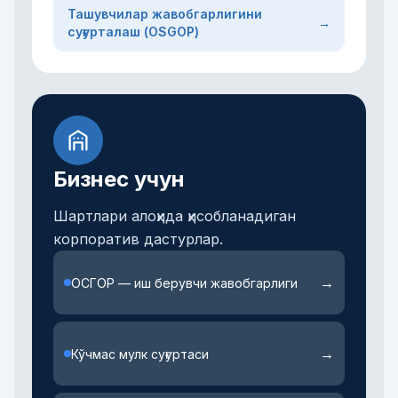
Ташувчилар жавобгарлигини
→
суғурталаш (OSGOP)
Бизнес учун
Шартлари алоҳида ҳисобланадиган
корпоратив дастурлар.
→
ОСГОР — иш берувчи жавобгарлиги
→
Кўчмас мулк суғуртаси