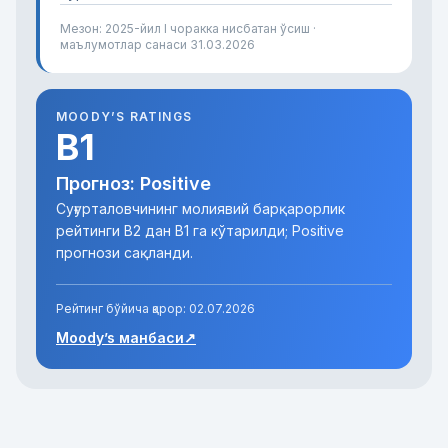
Мезон: 2025-йил I чоракка нисбатан ўсиш ·
маълумотлар санаси
31.03.2026
MOODY’S RATINGS
B1
Прогноз: Positive
Суғурталовчининг молиявий барқарорлик
рейтинги B2 дан B1 га кўтарилди; Positive
прогнози сақланди.
Рейтинг бўйича қарор:
02.07.2026
Moody’s манбаси
↗