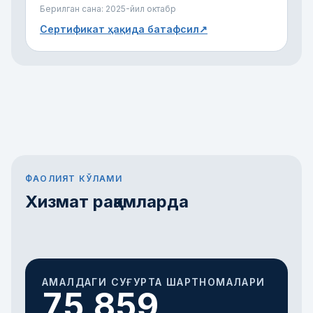
Берилган сана:
2025-йил октабр
Сертификат ҳақида батафсил
↗
ФАОЛИЯТ КЎЛАМИ
Хизмат рақамларда
АМАЛДАГИ СУҒУРТА ШАРТНОМАЛАРИ
75 859