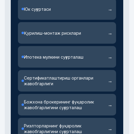
→
Юк суғуртаси
→
Қурилиш-монтаж рисклари
→
Ипотека мулкини суғурталаш
Сертификатлаштириш органлари
→
жавобгарлиги
Божхона брокерининг фуқаролик
→
жавобгарлигини суғурталаш
Риэлторларнинг фуқаролик
→
жавобгарлигини суғурталаш