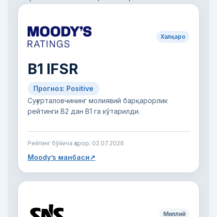
Халқаро
B1 IFSR
Прогноз: Positive
Суғурталовчининг молиявий барқарорлик
рейтинги B2 дан B1 га кўтарилди.
Рейтинг бўйича қарор:
02.07.2026
Moody’s манбаси
↗
Миллий