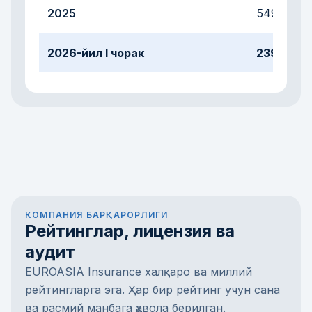
2025
549
2026-йил I чорак
239
КОМПАНИЯ БАРҚАРОРЛИГИ
Рейтинглар, лицензия ва
аудит
EUROASIA Insurance халқаро ва миллий
рейтингларга эга. Ҳар бир рейтинг учун сана
ва расмий манбага ҳавола берилган.