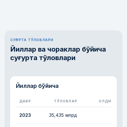
СУҒУРТА ТЎЛОВЛАРИ
Йиллар ва чораклар бўйича
суғурта тўловлари
Йиллар бўйича
ДАВР
ТЎЛОВЛАР
ОЛДИНГИ ЙИ
EUROASIA Insurance компаниясининг 2023, 2024
2023
35,435 млрд
тақ