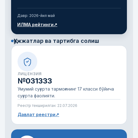
Давр:
2026-йил май
ИЛМА рейтинги
↗
Ҳужжатлар ва тартибга солиш
ЛИЦЕНЗИЯ
№031333
Умумий суғурта тармоғининг 17 класси бўйича
суғурта фаолияти.
Реестр текширилган:
22.07.2026
Давлат реестри
↗