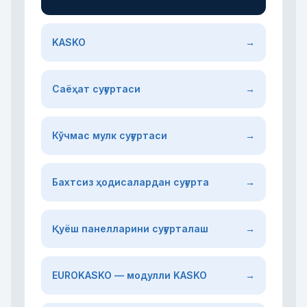
KASKO
→
Саёҳат суғуртаси
→
Кўчмас мулк суғуртаси
→
Бахтсиз ҳодисалардан суғурта
→
Қуёш панелларини суғурталаш
→
EUROKASKO — модулли KASKO
→