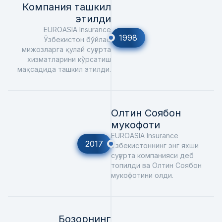
Компания ташкил
этилди
EUROASIA Insurance
1998
Ўзбекистон бўйлаб
мижозларга қулай суғурта
хизматларини кўрсатиш
мақсадида ташкил этилди.
Олтин Соябон
мукофоти
EUROASIA Insurance
2017
Ўзбекистоннинг энг яхши
суғурта компанияси деб
топилди ва Олтин Соябон
мукофотини олди.
Бозорнинг