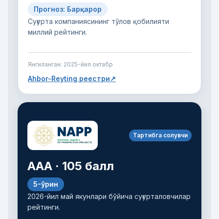
Прогноз: Барқарор
Суғурта компаниясининг тўлов қобилияти
миллий рейтинги.
Янгиланган:
2025-йил октабр
Ahbor-Reyting реестри
↗
Тартибга солувчи
AAA · 105 балл
5-ўрин
2026-йил май якунлари бўйича суғурталовчилар
рейтинги.