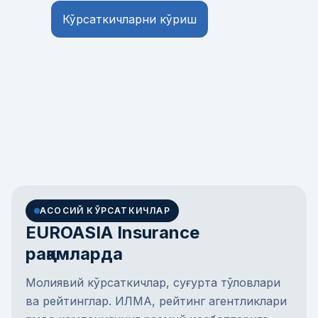
Кўрсаткичларни кўриш
АСОСИЙ КЎРСАТКИЧЛАР
EUROASIA Insurance
рақамларда
Молиявий кўрсаткичлар, суғурта тўловлари
ва рейтинглар. ИЛМА, рейтинг агентликлари