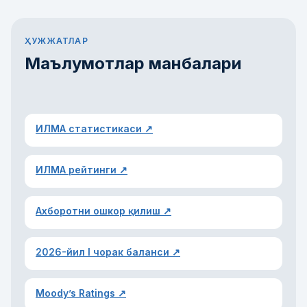
ҲУЖЖАТЛАР
Маълумотлар манбалари
ИЛМА статистикаси ↗
ИЛМА рейтинги ↗
Ахборотни ошкор қилиш ↗
2026-йил I чорак баланси ↗
Moody’s Ratings ↗