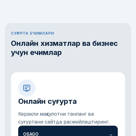
СУҒУРТА ЕЧИМЛАРИ
Онлайн хизматлар ва бизнес
учун ечимлар
Онлайн суғурта
Керакли маҳсулотни танланг ва
суғуртани сайтда расмийлаштиринг.
OSAGO
→