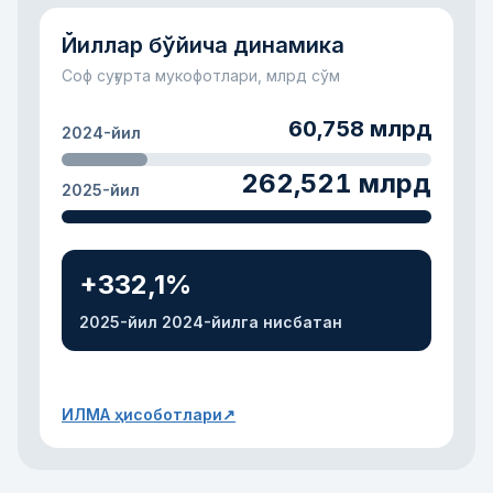
Йиллар бўйича динамика
Соф суғурта мукофотлари, млрд сўм
60,758 млрд
2024-йил
262,521 млрд
2025-йил
+332,1%
2025-йил 2024-йилга нисбатан
ИЛМА ҳисоботлари
↗