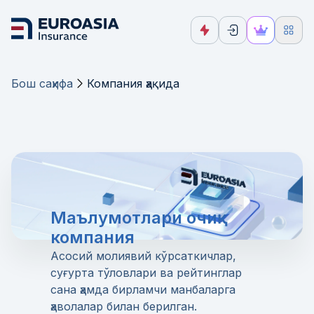
Бош саҳифа
Компания ҳақида
Маълумотлари очиқ
компания
Асосий молиявий кўрсаткичлар,
суғурта тўловлари ва рейтинглар
сана ҳамда бирламчи манбаларга
ҳаволалар билан берилган.