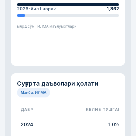
2026-йил I чорак
1,862
млрд сўм · ИЛМА маълумотлари
Суғурта даъволари ҳолати
Манба: ИЛМА
ДАВР
КЕЛИБ ТУШГАН
Келиб тушган суғурта даъволари сони ҳамда тў
2024
1 024