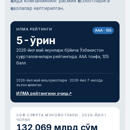
ҳамда компаниянинг расмий ҳисоботларига
ҳаволалар келтирилган.
ИЛМА РЕЙТИНГИ
AAA · 105
5-ўрин
2026-йил май якунлари бўйича Ўзбекистон
суғурталовчилари рейтингида. AAA тоифа, 105
балл.
2026-йил май маълумотлари · 2026-йил 7-июлда
эълон қилинган
ИЛМА рейтингини очиш
↗
СОФ СУҒУРТА МУКОФОТЛАРИ · 2026-ЙИЛ I
ЧОРАК
132,069 млрд сўм