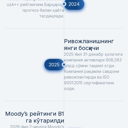
2024
uzA++ рейтингини Барқарор
прогноз билан қайта
тасдиқлади.
Ривожланишнинг
янги босқичи
2025-йил 31-декабр ҳолатига
компания активлари 608,583
2025
млрд сўмни ташкил этди.
Компания рақамли савдони
ривожлантирди ва ISO
9001:2015 сертификатини
олди.
Moody’s рейтинги B1
га кўтарилди
2026-йил 2-июлда Moody’s