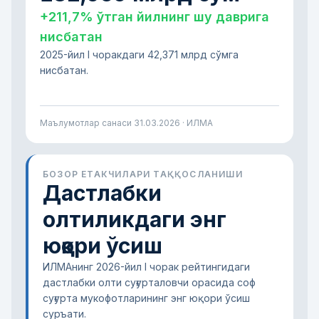
+211,7% ўтган йилнинг шу даврига
нисбатан
2025-йил I чоракдаги 42,371 млрд сўмга
нисбатан.
Маълумотлар санаси
31.03.2026
· ИЛМА
БОЗОР ЕТАКЧИЛАРИ ТАҚҚОСЛАНИШИ
Дастлабки
олтиликдаги энг
юқори ўсиш
ИЛМАнинг 2026-йил I чорак рейтингидаги
дастлабки олти суғурталовчи орасида соф
суғурта мукофотларининг энг юқори ўсиш
суръати.