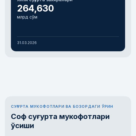
264,630
млрд сўм
31.03.2026
СУҒУРТА МУКОФОТЛАРИ ВА БОЗОРДАГИ ЎРИН
Соф суғурта мукофотлари
ўсиши