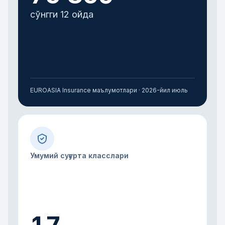
сўнгги 12 ойда
EUROASIA Insurance маълумотлари ·
2026-йил июль
Умумий суғурта класслари