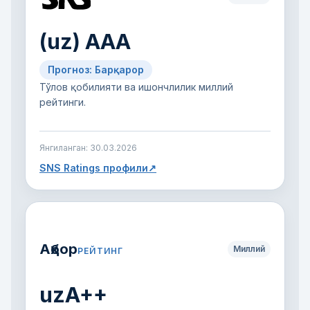
(uz) AAA
Прогноз: Барқарор
Тўлов қобилияти ва ишончлилик миллий
рейтинги.
Янгиланган:
30.03.2026
SNS Ratings профили
↗
Аҳбор
Миллий
РЕЙТИНГ
uzA++