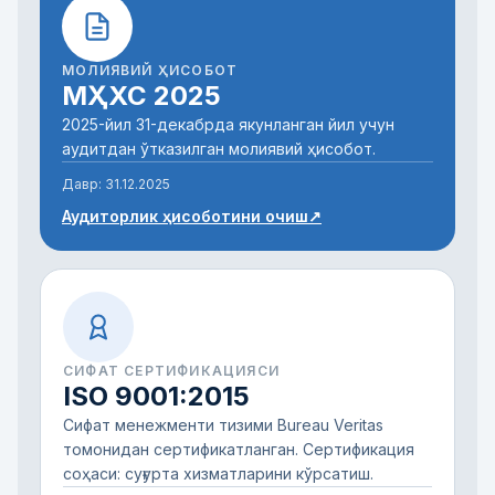
МОЛИЯВИЙ ҲИСОБОТ
МҲХС 2025
2025-йил 31-декабрда якунланган йил учун
аудитдан ўтказилган молиявий ҳисобот.
Давр:
31.12.2025
Аудиторлик ҳисоботини очиш
↗
СИФАТ СЕРТИФИКАЦИЯСИ
ISO 9001:2015
Сифат менежменти тизими Bureau Veritas
томонидан сертификатланган. Сертификация
соҳаси: суғурта хизматларини кўрсатиш.