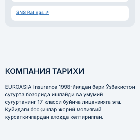
SNS Ratings ↗
КОМПАНИЯ ТАРИХИ
EUROASIA Insurance 1998-йилдан бери Ўзбекистон
суғурта бозорида ишлайди ва умумий
суғуртанинг 17 класси бўйича лицензияга эга.
Қуйидаги босқичлар жорий молиявий
кўрсаткичлардан алоҳида келтирилган.