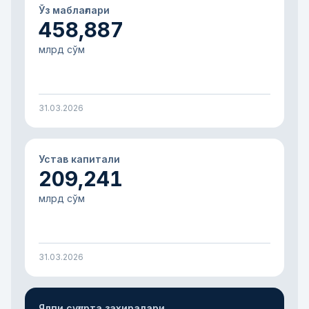
Ўз маблағлари
458,887
млрд сўм
31.03.2026
Устав капитали
209,241
млрд сўм
31.03.2026
Ялпи суғурта захиралари