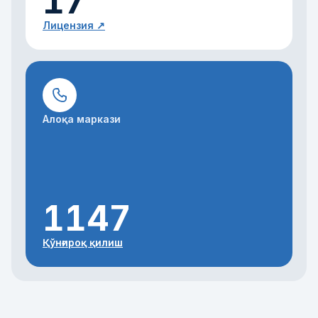
17
Лицензия
↗
Алоқа маркази
1147
Қўнғироқ қилиш