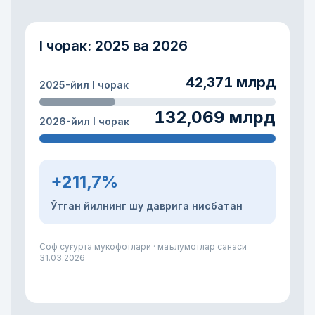
I чорак: 2025 ва 2026
42,371 млрд
2025-йил I чорак
132,069 млрд
2026-йил I чорак
+211,7%
Ўтган йилнинг шу даврига нисбатан
Соф суғурта мукофотлари · маълумотлар санаси
31.03.2026