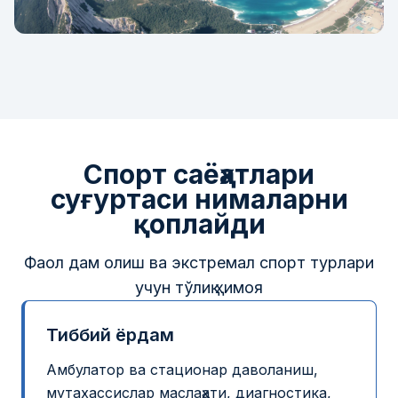
Спорт саёҳатлари
суғуртаси нималарни
қоплайди
Фаол дам олиш ва экстремал спорт турлари
учун тўлиқ ҳимоя
Тиббий ёрдам
Амбулатор ва стационар даволаниш,
мутахассислар маслаҳати, диагностика,