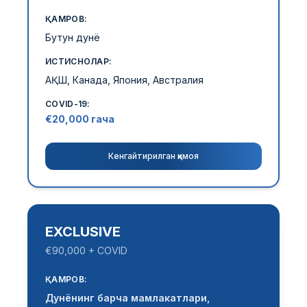
ҚАМРОВ:
Бутун дунё
ИСТИСНОЛАР:
АҚШ, Канада, Япония, Австралия
COVID-19:
€20,000 гача
Кенгайтирилган ҳимоя
EXCLUSIVE
€90,000 + COVID
ҚАМРОВ:
Дунёнинг барча мамлакатлари,