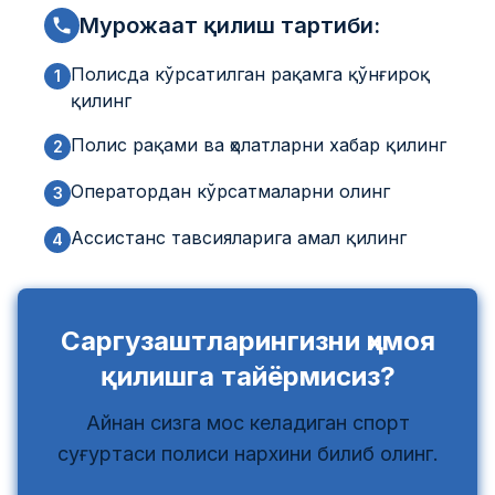
Мурожаат қилиш тартиби:
Полисда кўрсатилган рақамга қўнғироқ
1
қилинг
Полис рақами ва ҳолатларни хабар қилинг
2
Оператордан кўрсатмаларни олинг
3
Ассистанс тавсияларига амал қилинг
4
Саргузаштларингизни ҳимоя
қилишга тайёрмисиз?
Айнан сизга мос келадиган спорт
суғуртаси полиси нархини билиб олинг.