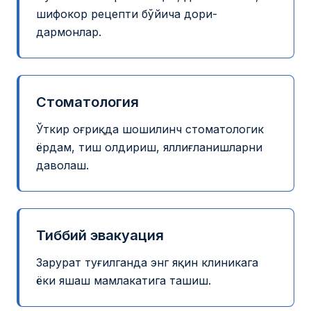
шифокор рецепти бўйича дори-
дармонлар.
Стоматология
Ўткир оғриқда шошилинч стоматологик
ёрдам, тиш олдириш, яллиғланишларни
даволаш.
Тиббий эвакуация
Зарурат туғилганда энг яқин клиникага
ёки яшаш мамлакатига ташиш.