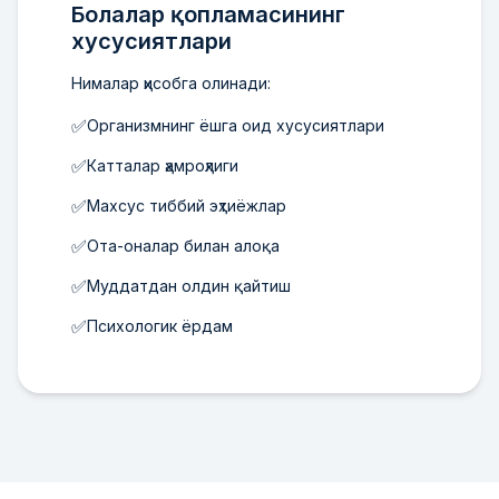
Болалар қопламасининг
хусусиятлари
Нималар ҳисобга олинади:
✅
Организмнинг ёшга оид хусусиятлари
✅
Катталар ҳамроҳлиги
✅
Махсус тиббий эҳтиёжлар
✅
Ота-оналар билан алоқа
✅
Муддатдан олдин қайтиш
✅
Психологик ёрдам