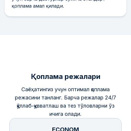
қоплама амал қилади.
Қоплама режалари
Саёҳатингиз учун оптимал қоплама
режасини танланг. Барча режалар 24/7
қўллаб-қувватлаш ва тез тўловларни ўз
ичига олади.
ECONOM