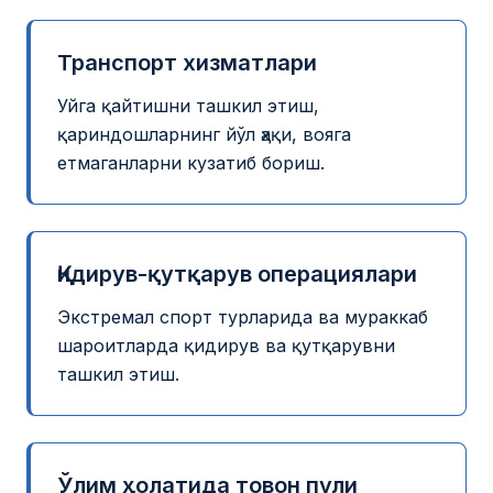
Транспорт хизматлари
Уйга қайтишни ташкил этиш,
қариндошларнинг йўл ҳақи, вояга
етмаганларни кузатиб бориш.
Қидирув-қутқарув операциялари
Экстремал спорт турларида ва мураккаб
шароитларда қидирув ва қутқарувни
ташкил этиш.
Ўлим ҳолатида товон пули