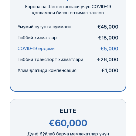
Европа ва Шенген зонаси учун COVID-19
қопламаси билан оптимал танлов
€45,000
Умумий суғурта суммаси
€18,000
Тиббий хизматлар
€5,000
COVID-19 ёрдами
€26,000
Тиббий транспорт хизматлари
€1,000
Ўлим ҳолатида компенсация
ELITE
€60,000
Дунё бўйлаб барча мамлакатлар учун