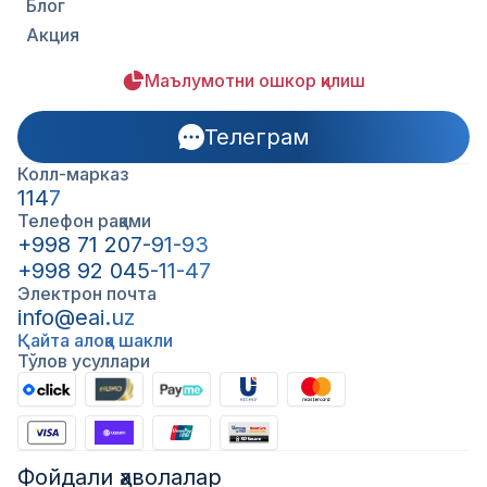
Блог
Акция
Маълумотни ошкор қилиш
Телеграм
Колл-марказ
1147
Телефон рақами
+998 71 207-91-93
+998 92 045-11-47
Электрон почта
info@eai.uz
Қайта алоқа шакли
Тўлов усуллари
Фойдали ҳаволалар