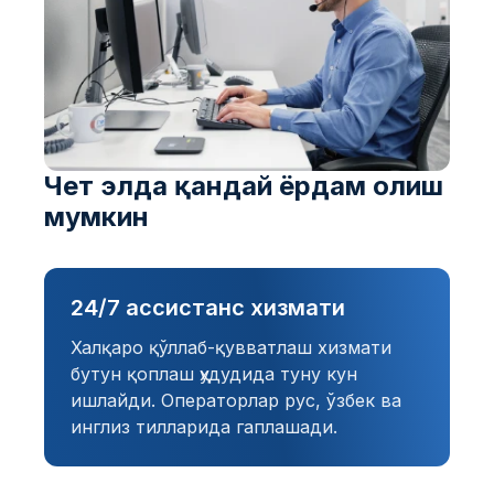
Чет элда қандай ёрдам олиш
мумкин
24/7 ассистанс хизмати
Халқаро қўллаб-қувватлаш хизмати
бутун қоплаш ҳудудида туну кун
ишлайди. Операторлар рус, ўзбек ва
инглиз тилларида гаплашади.