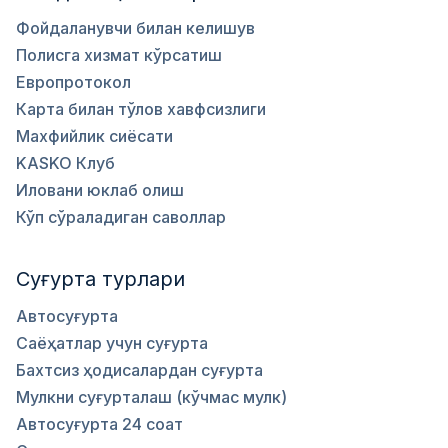
Фойдаланувчи билан келишув
Полисга хизмат кўрсатиш
Европротокол
Карта билан тўлов хавфсизлиги
Махфийлик сиёсати
KASKO Клуб
Иловани юклаб олиш
Кўп сўраладиган саволлар
Суғурта турлари
Автосуғурта
Саёҳатлар учун суғурта
Бахтсиз ҳодисалардан суғурта
Мулкни суғурталаш (кўчмас мулк)
Автосуғурта 24 соат