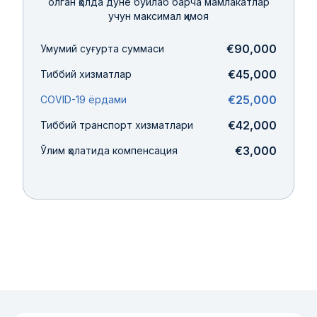
олган ҳолда дунё бўйлаб барча мамлакатлар
учун максимал ҳимоя
€90,000
Умумий суғурта суммаси
€45,000
Тиббий хизматлар
€25,000
COVID-19 ёрдами
€42,000
Тиббий транспорт хизматлари
€3,000
Ўлим ҳолатида компенсация