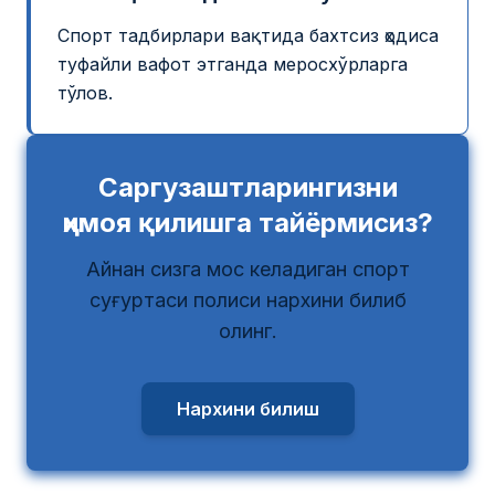
Спорт тадбирлари вақтида бахтсиз ҳодиса
туфайли вафот этганда меросхўрларга
тўлов.
Саргузаштларингизни
ҳимоя қилишга тайёрмисиз?
Айнан сизга мос келадиган спорт
суғуртаси полиси нархини билиб
олинг.
Нархини билиш