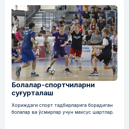
Болалар-спортчиларни
суғурталаш
Хориждаги спорт тадбирларига борадиган
болалар ва ўсмирлар учун махсус шартлар.