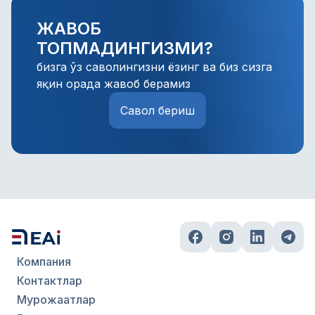
Операторлар зарур ёрдамни энг қисқа 
ЖАВОБ
муддатларда ташкил қилади.
ТОПМАДИНГИЗМИ?
бизга ўз саволингизни ёзинг ва биз сизга
яқин орада жавоб берамиз
Савол бериш
Компания
Контактлар
Мурожаатлар