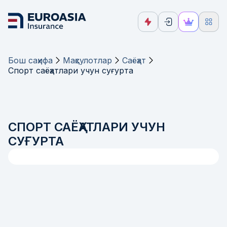
Бош саҳифа
Маҳсулотлар
Саёҳат
Спорт саёҳатлари учун суғурта
СПОРТ САЁҲАТЛАРИ УЧУН
СУҒУРТА