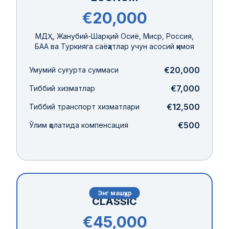
€20,000
МДҲ, Жанубий-Шарқий Осиё, Миср, Россия,
БАА ва Туркияга саёҳатлар учун асосий ҳимоя
€20,000
Умумий суғурта суммаси
€7,000
Тиббий хизматлар
€12,500
Тиббий транспорт хизматлари
€500
Ўлим ҳолатида компенсация
Энг машҳур
CLASSIC
€45,000