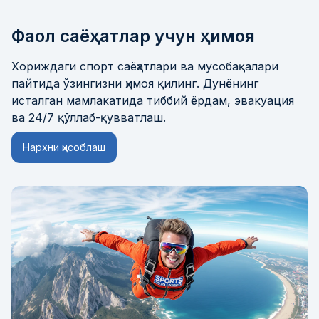
Фаол саёҳатлар учун ҳимоя
Хориждаги спорт саёҳатлари ва мусобақалари
пайтида ўзингизни ҳимоя қилинг. Дунёнинг
исталган мамлакатида тиббий ёрдам, эвакуация
ва 24/7 қўллаб-қувватлаш.
Нархни ҳисоблаш