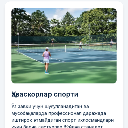
Ҳаваскорлар спорти
Ўз завқи учун шуғулланадиган ва
мусобақаларда профессионал даражада
иштирок этмайдиган спорт ихлосмандлари
учун барча дастурлар бўйича стандарт