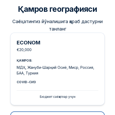
Қамров географияси
Саёҳатингиз йўналишига қараб дастурни
танланг
ECONOM
€20,000
ҚАМРОВ:
МДҲ, Жануби-Шарқий Осиё, Миср, Россия,
БАА, Туркия
COVID-СИЗ
Бюджет саёҳатлар учун