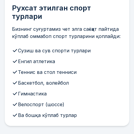
Рухсат этилган спорт
турлари
Бизнинг суғуртамиз чет элга саёҳат пайтида
кўплаб оммабоп спорт турларини қоплайди:
Сузиш ва сув спорти турлари
Енгил атлетика
Теннис ва стол тенниси
Баскетбол, волейбол
Гимнастика
Велоспорт (шоссе)
Ва бошқа кўплаб турлар