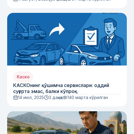
Каско
КАСКОнинг қўшимча сервислари: оддий
суғурта эмас, балки кўпроқ
14 июл, 2025
3 дақиқа
140
марта кўрилган