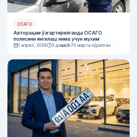
ОСАГО
Авторақам ўзгартирилганда ОСАГО
полисини янгилаш нима учун мухим
1 апрел, 2026
3 дақиқа
70
марта кўрилган