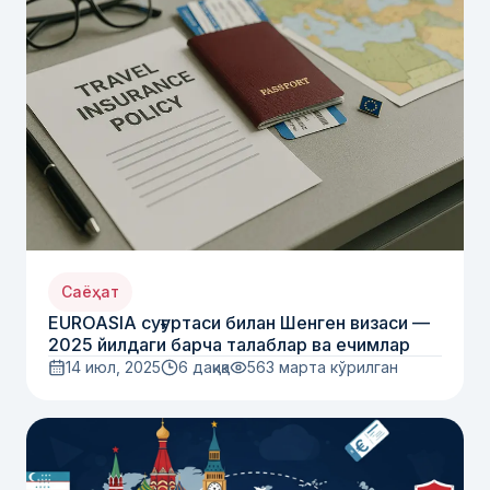
Саёҳат
EUROASIA суғуртаси билан Шенген визаси —
2025 йилдаги барча талаблар ва ечимлар
14 июл, 2025
6 дақиқа
563
марта кўрилган