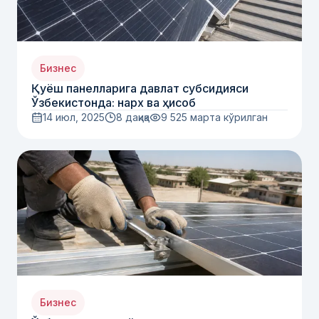
Бизнес
Қуёш панелларига давлат субсидияси
Ўзбекистонда: нарх ва ҳисоб
14 июл, 2025
8 дақиқа
9 525
марта кўрилган
Бизнес