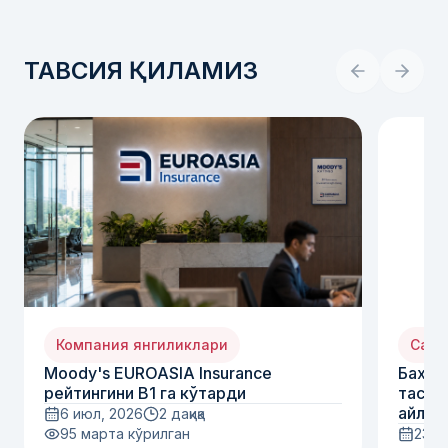
ТАВСИЯ ҚИЛАМИЗ
Компания янгиликлари
Сало
Moody's EUROASIA Insurance
Бахтс
рейтингини B1 га кўтарди
тасод
айлан
6 июл, 2026
2 дақиқа
95
марта кўрилган
23 и