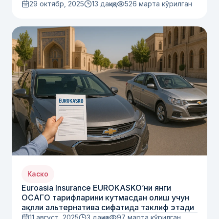
29 октябр, 2025
13 дақиқа
526
марта кўрилган
Каско
Euroasia Insurance EUROKASKO’ни янги
ОСАГО тарифларини кутмасдан олиш учун
ақлли альтернатива сифатида таклиф этади
11 август, 2025
3 дақиқа
97
марта кўрилган