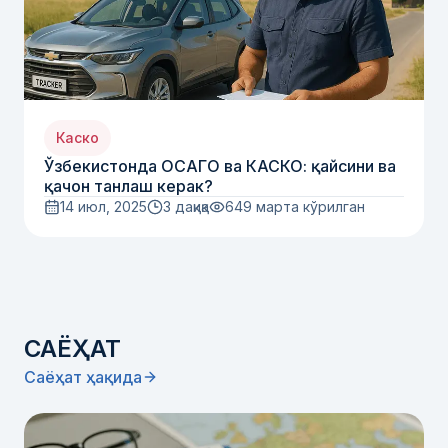
Каско
Ўзбекистонда ОСАГО ва КАСКО: қайсини ва
қачон танлаш керак?
14 июл, 2025
3 дақиқа
649
марта кўрилган
САЁҲАТ
Саёҳат ҳақида