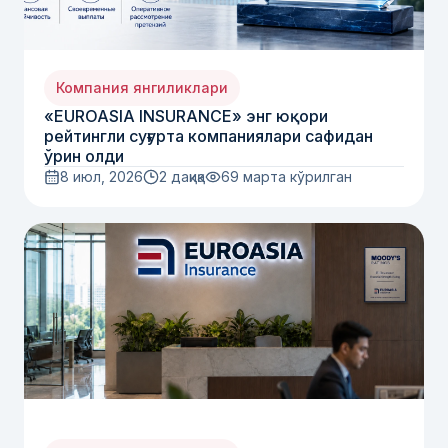
Компания янгиликлари
«EUROASIA INSURANCE» энг юқори
рейтингли суғурта компаниялари сафидан
ўрин олди
8 июл, 2026
2 дақиқа
69
марта кўрилган