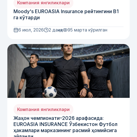
Компания янгиликлари
Moody's EUROASIA Insurance рейтингини B1
га кўтарди
6 июл, 2026
2 дақиқа
95
марта кўрилган
Компания янгиликлари
Жаҳон чемпионати–2026 арафасида:
EUROASIA INSURANCE Ўзбекистон Футбол
ҳакамлари марказининг расмий ҳомийсига
айланди