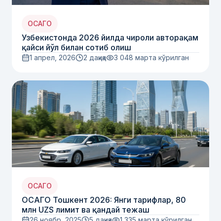
ОСАГО
Узбекистонда 2026 йилда чироли авторақам
қайси йўл билан сотиб олиш
1 апрел, 2026
2 дақиқа
3 048
марта кўрилган
ОСАГО
ОСАГО Тошкент 2026: Янги тарифлар, 80
млн UZS лимит ва қандай тежаш
26 ноябр, 2025
5 дақиқа
1 335
марта кўрилган