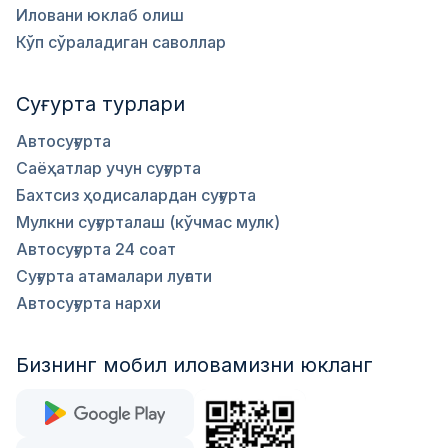
Иловани юклаб олиш
Кўп сўраладиган саволлар
Суғурта турлари
Автосуғурта
Саёҳатлар учун суғурта
Бахтсиз ҳодисалардан суғурта
Мулкни суғурталаш (кўчмас мулк)
Автосуғурта 24 соат
Суғурта атамалари луғати
Автосуғурта нархи
Бизнинг мобил иловамизни юкланг