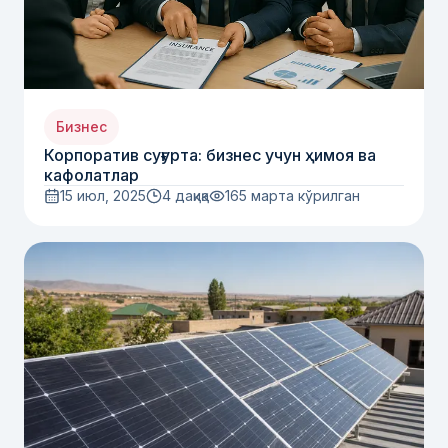
Бизнес
Корпоратив суғурта: бизнес учун ҳимоя ва
кафолатлар
15 июл, 2025
4 дақиқа
165
марта кўрилган