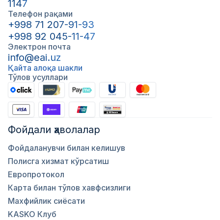
1147
Телефон рақами
+998 71 207-91-93
+998 92 045-11-47
Электрон почта
info@eai.uz
Қайта алоқа шакли
Тўлов усуллари
Фойдали ҳаволалар
Фойдаланувчи билан келишув
Полисга хизмат кўрсатиш
Европротокол
Карта билан тўлов хавфсизлиги
Махфийлик сиёсати
KASKO Клуб