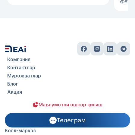
81
ма
Компания
Контактлар
Мурожаатлар
Блог
Акция
Маълумотни ошкор қилиш
Телеграм
Колл-марказ