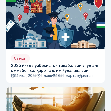
Саёҳат
2025 йилда ўзбекистон талабалари учун энг
оммабоп халқаро таълим йўналишлари
14 июл, 2025
6 дақиқа
1 656
марта кўрилган