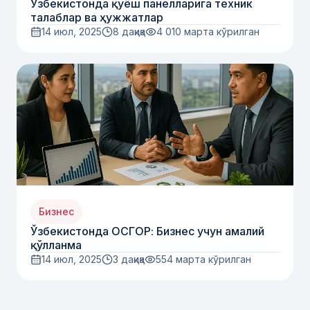
Ўзбекистонда қуёш панелларига техник
талаблар ва ҳужжатлар
14 июл, 2025
8 дақиқа
4 010
марта кўрилган
Бизнес
Ўзбекистонда ОСГОР: Бизнес учун амалий
қўлланма
14 июл, 2025
3 дақиқа
554
марта кўрилган