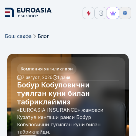
Бош саҳифа
Блог
Компания янгиликлари
7 август, 2026
1 дақиқа
Бобур Кобуловични
туғилган куни билан
табриклаймиз
«EUROASIA INSURANCE» жамоаси
Кузатув кенгаши раиси Бобур
Кобуловични туғилган куни билан
табриклайди.