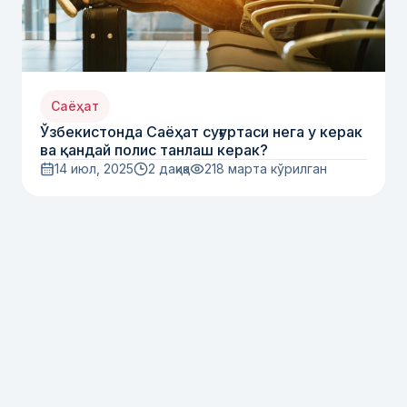
Саёҳат
Ўзбекистонда Саёҳат суғуртаси нега у керак
ва қандай полис танлаш керак?
14 июл, 2025
2 дақиқа
218
марта кўрилган