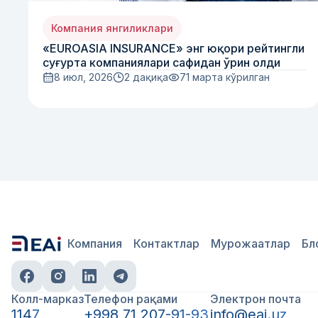
Компания янгиликлари
«EUROASIA INSURANCE» энг юқори рейтингли
суғурта компаниялари сафидан ўрин олди
8 июл, 2026
2 дақиқа
71
марта кўрилган
Компания
Контактлар
Мурожаатлар
Бл
Колл-марказ
Телефон рақами
Электрон почта
1147
+998 71 207-91-93
info@eai.uz