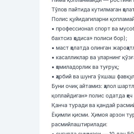
Тўлов пайтида кутилмаган ҳола
Полис қуйидагиларни қоплама
• профессионал спорт ва мусоб
бахтсиз ҳодиса»
полиси бор);
• маст ҳолатда олинган жароҳат
• касалликлар ва уларнинг қўз
• ҳомиладорлик ва туғруқ;
• ҳарбий ва шунга ўхшаш фавқу
Буни очиқ айтамиз: ҳалол шар
қоплайдиган» полис одатда ҳеч
Қанча туради ва қандай расм
Ёқимли қисми. Ҳимоя арзон ту
расмийлаштирилади:
• суғурта суммаси — 10 дан 50