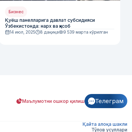
Бизнес
Қуёш панелларига давлат субсидияси
Ўзбекистонда: нарх ва ҳисоб
14 июл, 2025
8 дақиқа
9 539
марта кўрилган
Телеграм
Маълумотни ошкор қилиш
Қайта алоқа шакли
Тўлов усуллари