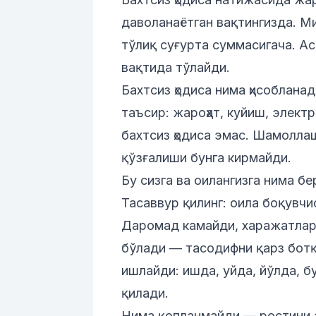
даволанаётган вақтингизда. Ми
тўлиқ суғурта суммасигача. А
вақтида тўлайди.
Бахтсиз ҳодиса нима ҳисоблана
таъсир: жароҳат, куйиш, элект
бахтсиз ҳодиса эмас. Шамолла
қўзғалиши бунга кирмайди.
Бу сизга ва оилангизга нима б
Тасаввур қилинг: оила боқувчи
Даромад камайди, харажатлар 
бўлади — тасодифни қарз ботқ
ишлайди: ишда, уйда, йўлда, б
қилади.
Нима қопланмайди — ростини 