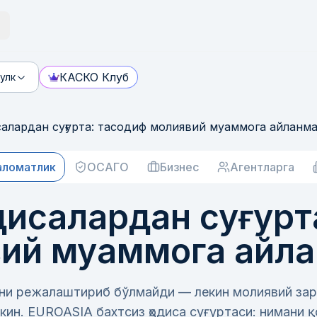
КАСКО Клуб
улк
салардан суғурта: тасодиф молиявий муаммога айланм
аломатлик
ОСАГО
Бизнес
Агентларга
одисалардан суғурт
ий муаммога айл
ани режалаштириб бўлмайди — лекин молиявий за
н. EUROASIA бахтсиз ҳодиса суғуртаси: нимани қ