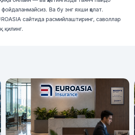
н фойдаланмайсиз. Ва бу энг яхши ҳолат.
ROASIA сайтида
расмийлаштиринг, саволлар
қ қилинг.