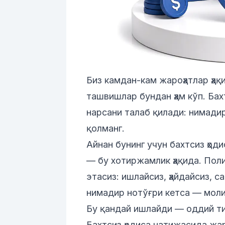
Биз камдан-кам жароҳатлар ҳақ
ташвишлар бундан ҳам кўп. Бах
нарсани талаб қилади: нимадир
қолманг.
Айнан бунинг учун
бахтсиз ҳод
— бу хотиржамлик ҳақида. Поли
этасиз: ишлайсиз, ҳайдайсиз, с
нимадир нотўғри кетса — мол
Бу қандай ишлайди — оддий т
Бахтсиз ҳодиса натижасида жа