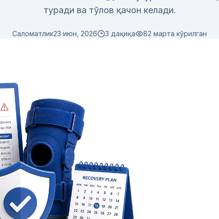
туради ва тўлов қачон келади.
Саломатлик
23 июн, 2026
3 дақиқа
82
марта кўрилган