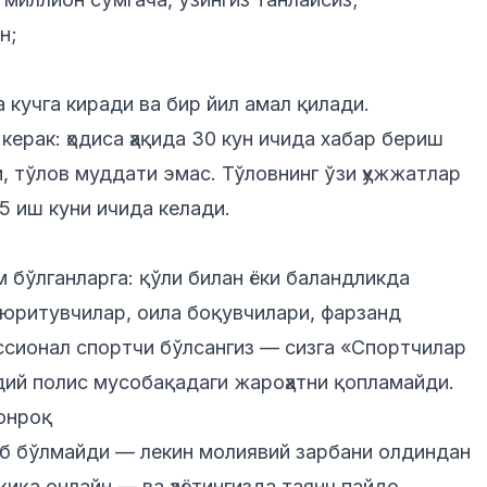
н;
 кучга киради ва бир йил амал қилади.
ерак: ҳодиса ҳақида 30 кун ичида хабар бериш
, тўлов муддати эмас. Тўловнинг ўзи ҳужжатлар
5 иш куни ичида келади.
 бўлганларга: қўли билан ёки баландликда
 юритувчилар, оила боқувчилари, фарзанд
ссионал спортчи бўлсангиз — сизга
«Спортчилар
дий полис мусобақадаги жароҳатни қопламайди.
онроқ
б бўлмайди — лекин молиявий зарбани олдиндан
иқа онлайн — ва ҳаётингизда таянч пайдо