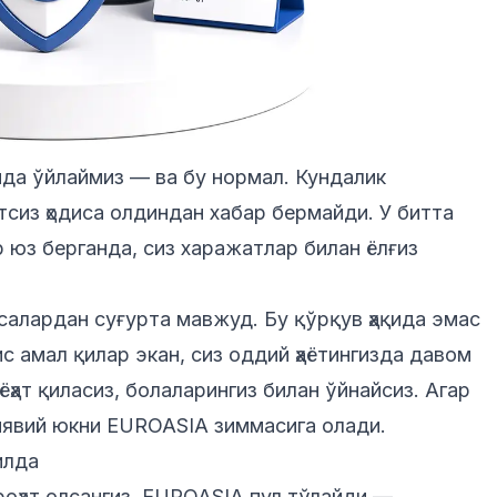
ида ўйлаймиз — ва бу нормал. Кундалик
тсиз ҳодиса олдиндан хабар бермайди. У битта
 юз берганда, сиз харажатлар билан ёлғиз
исалардан суғурта
мавжуд. Бу қўрқув ҳақида эмас
с амал қилар экан, сиз оддий ҳаётингизда давом
аёҳат қиласиз, болаларингиз билан ўйнайсиз. Агар
иявий юкни EUROASIA зиммасига олади.
илда
роҳат олсангиз, EUROASIA пул тўлайди —