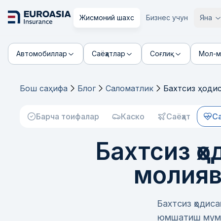
Жисмоний шахс
Бизнес учун
Яна
Автомобиллар
Саёҳатлар
Соғлиқ
Мол-м
Бош саҳифа
Блог
Саломатлик
Бахтсиз ҳоди
Барча тоифалар
Каско
Саёҳат
С
Бахтсиз ҳ
молияв
Бахтсиз ҳодис
юмшатиш мумки