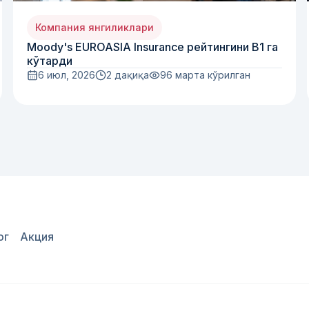
Компания янгиликлари
Moody's EUROASIA Insurance рейтингини B1 га
кўтарди
6 июл, 2026
2 дақиқа
96
марта кўрилган
ог
Акция