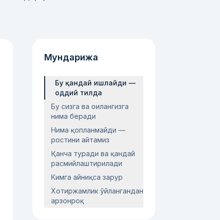
Мундарижа
Бу қандай ишлайди —
оддий тилда
Бу сизга ва оилангизга
нима беради
Нима қопланмайди —
ростини айтамиз
Қанча туради ва қандай
расмийлаштирилади
Кимга айниқса зарур
Хотиржамлик ўйлангандан
арзонроқ