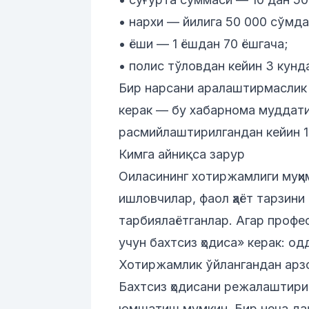
• нархи — йилига 50 000 сўмда
• ёши — 1 ёшдан 70 ёшгача;
• полис тўловдан кейин 3 кунда
Бир нарсани аралаштирмаслик к
керак — бу хабарнома муддати
расмийлаштирилгандан кейин 1
Кимга айниқса зарур
Оиласининг хотиржамлиги муҳим
ишловчилар, фаол ҳаёт тарзини
тарбиялаётганлар. Агар профе
учун бахтсиз ҳодиса»
керак: од
Хотиржамлик ўйлангандан арз
Бахтсиз ҳодисани режалаштири
юмшатиш мумкин. Бир неча дақ