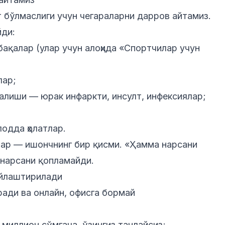
т бўлмаслиги учун чегараларни дарров айтамиз.
йди:
ақалар (улар учун алоҳида
«Спортчилар учун
лар;
ғалиши — юрак инфаркти, инсулт, инфексиялар;
лодда ҳолатлар.
тлар — ишончнинг бир қисми. «Ҳамма нарсани
 нарсани қопламайди.
ийлаштирилади
ради ва онлайн, офисга бормай
 миллион сўмгача, ўзингиз танлайсиз;