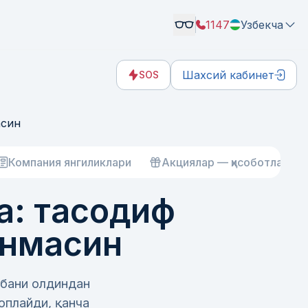
1147
Узбекча
Шахсий кабинет
SOS
асин
Компания янгиликлари
Акциялар — ҳисоботлар
а: тасодиф
анмасин
рбани олдиндан
оплайди, қанча