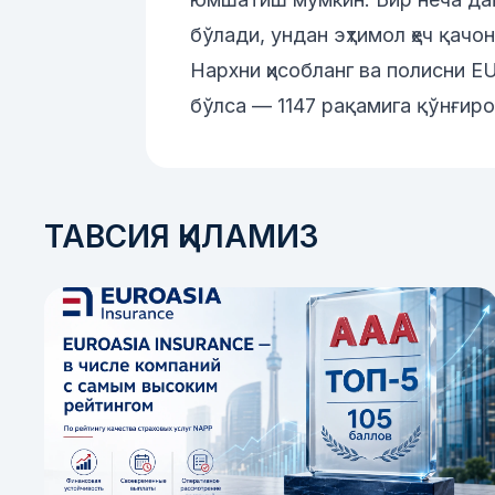
бўлади, ундан эҳтимол ҳеч қачо
Нархни ҳисобланг ва полисни
EU
бўлса —
1147
рақамига қўнғиро
ТАВСИЯ ҚИЛАМИЗ