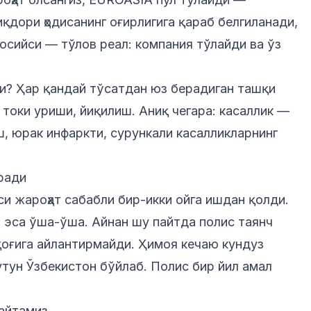
қдори ҳодисанинг оғирлигига қараб белгиланади,
сосийси —
тўлов
реал: компания тўлайди ва ўз
ди? Ҳар қандай тўсатдан юз берадиган ташқи
р токи уриши, йиқилиш. Аниқ чегара: касаллик —
ш, юрак инфаркти, сурункали касалликларнинг
еради
си жароҳат сабабли бир-икки ойга ишдан қолди.
эса ўша-ўша. Айнан шу пайтда полис таянч
оғига айлантирмайди. Ҳимоя кечаю кундуз
утун Ўзбекистон бўйлаб. Полис бир йил амал
айтамиз