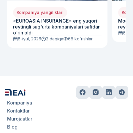
Kompaniya yangiliklari
Kompa
«EUROASIA INSURANCE» eng yuqori
Moody
reytingli sug'urta kompaniyalari safidan
reyting
o'rin oldi
6-iyu
8-iyul, 2026
2 daqiqa
68
ko'rishlar
Kompaniya
Kontaktlar
Murojaatlar
Blog