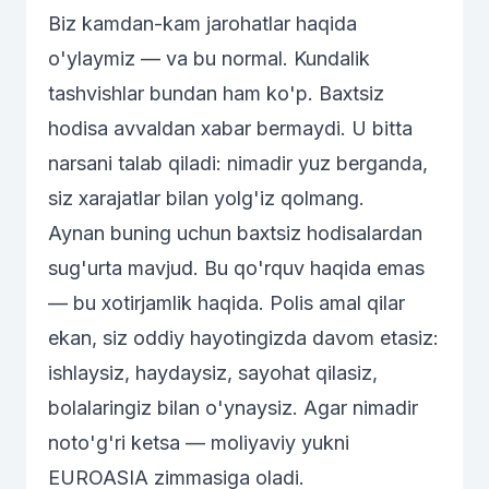
Biz kamdan-kam jarohatlar haqida
o'ylaymiz — va bu normal. Kundalik
tashvishlar bundan ham ko'p. Baxtsiz
hodisa avvaldan xabar bermaydi. U bitta
narsani talab qiladi: nimadir yuz berganda,
siz xarajatlar bilan yolg'iz qolmang.
Aynan buning uchun
baxtsiz hodisalardan
sug'urta
mavjud. Bu qo'rquv haqida emas
— bu xotirjamlik haqida. Polis amal qilar
ekan, siz oddiy hayotingizda davom etasiz:
ishlaysiz, haydaysiz, sayohat qilasiz,
bolalaringiz bilan o'ynaysiz. Agar nimadir
noto'g'ri ketsa — moliyaviy yukni
EUROASIA zimmasiga oladi.