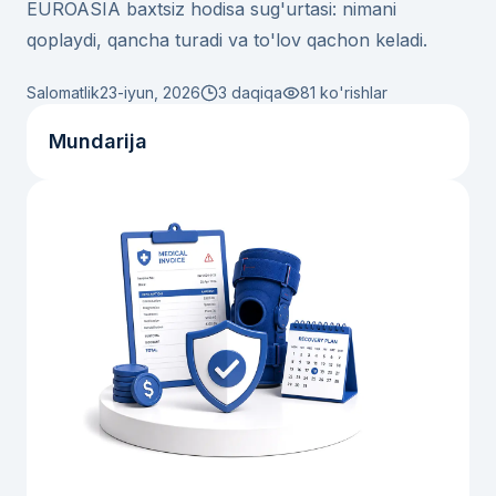
EUROASIA baxtsiz hodisa sug'urtasi: nimani
qoplaydi, qancha turadi va to'lov qachon keladi.
Salomatlik
23-iyun, 2026
3 daqiqa
81
ko'rishlar
Mundarija