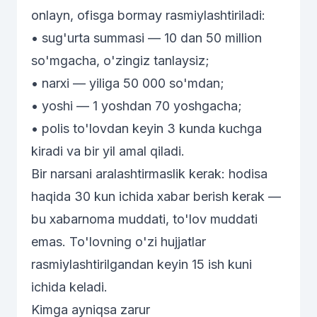
onlayn, ofisga bormay rasmiylashtiriladi:
• sug'urta summasi — 10 dan 50 million
so'mgacha, o'zingiz tanlaysiz;
• narxi — yiliga 50 000 so'mdan;
• yoshi — 1 yoshdan 70 yoshgacha;
• polis to'lovdan keyin 3 kunda kuchga
kiradi va bir yil amal qiladi.
Bir narsani aralashtirmaslik kerak: hodisa
haqida 30 kun ichida xabar berish kerak —
bu xabarnoma muddati, to'lov muddati
emas. To'lovning o'zi hujjatlar
rasmiylashtirilgandan keyin 15 ish kuni
ichida keladi.
Kimga ayniqsa zarur