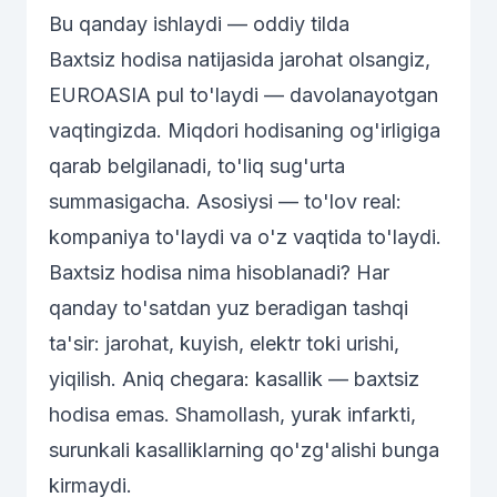
Bu qanday ishlaydi — oddiy tilda
Baxtsiz hodisa natijasida jarohat olsangiz,
EUROASIA pul to'laydi — davolanayotgan
vaqtingizda. Miqdori hodisaning og'irligiga
qarab belgilanadi, to'liq sug'urta
summasigacha. Asosiysi —
to'lov
real:
kompaniya to'laydi va o'z vaqtida to'laydi.
Baxtsiz hodisa nima hisoblanadi? Har
qanday to'satdan yuz beradigan tashqi
ta'sir: jarohat, kuyish, elektr toki urishi,
yiqilish. Aniq chegara: kasallik — baxtsiz
hodisa emas. Shamollash, yurak infarkti,
surunkali kasalliklarning qo'zg'alishi bunga
kirmaydi.