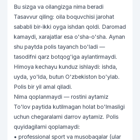
Bu sizga va oilangizga nima beradi
Tasavvur qiling: oila boquvchisi jarohat
sababli bir-ikki oyga ishdan qoldi. Daromad
kamaydi, xarajatlar esa o'sha-o'sha. Aynan
shu paytda polis tayanch bo'ladi —
tasodifni qarz botqog'iga aylantirmaydi.
Himoya kechayu kunduz ishlaydi: ishda,
uyda, yo'lda, butun O'zbekiston bo'ylab.
Polis bir yil amal qiladi.
Nima qoplanmaydi — rostini aytamiz
To'lov paytida kutilmagan holat bo'lmasligi
uchun chegaralarni darrov aytamiz. Polis
quyidagilarni qoplamaydi:
• professional sport va musobaqalar (ular