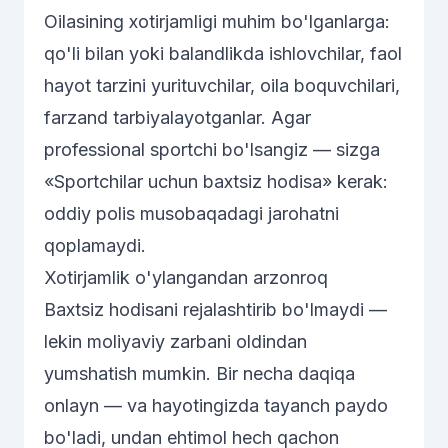
Oilasining xotirjamligi muhim bo'lganlarga:
qo'li bilan yoki balandlikda ishlovchilar, faol
hayot tarzini yurituvchilar, oila boquvchilari,
farzand tarbiyalayotganlar. Agar
professional sportchi bo'lsangiz — sizga
«Sportchilar uchun baxtsiz hodisa»
kerak:
oddiy polis musobaqadagi jarohatni
qoplamaydi.
Xotirjamlik o'ylangandan arzonroq
Baxtsiz hodisani rejalashtirib bo'lmaydi —
lekin moliyaviy zarbani oldindan
yumshatish mumkin. Bir necha daqiqa
onlayn — va hayotingizda tayanch paydo
bo'ladi, undan ehtimol hech qachon