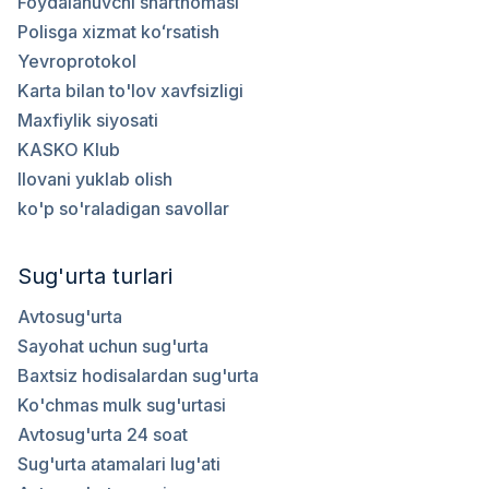
Foydalanuvchi shartnomasi
Polisga xizmat koʻrsatish
Yevroprotokol
Karta bilan to'lov xavfsizligi
Maxfiylik siyosati
KASKO Klub
Ilovani yuklab olish
ko'p so'raladigan savollar
Sug'urta turlari
Avtosug'urta
Sayohat uchun sug'urta
Baxtsiz hodisalardan sug'urta
Ko'chmas mulk sug'urtasi
Avtosug'urta 24 soat
Sug'urta atamalari lug'ati