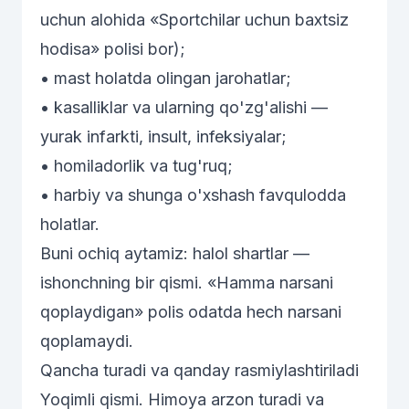
uchun alohida
«Sportchilar uchun baxtsiz
hodisa»
polisi bor);
• mast holatda olingan jarohatlar;
• kasalliklar va ularning qo'zg'alishi —
yurak infarkti, insult, infeksiyalar;
• homiladorlik va tug'ruq;
• harbiy va shunga o'xshash favqulodda
holatlar.
Buni ochiq aytamiz: halol shartlar —
ishonchning bir qismi. «Hamma narsani
qoplaydigan» polis odatda hech narsani
qoplamaydi.
Qancha turadi va qanday rasmiylashtiriladi
Yoqimli qismi. Himoya arzon turadi va