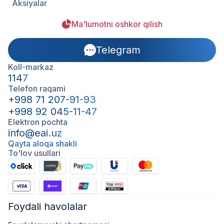
Aksiyalar
Ma'lumotni oshkor qilish
Telegram
Koll-markaz
1147
Telefon raqami
+998 71 207-91-93
+998 92 045-11-47
Elektron pochta
info@eai.uz
Qayta aloqa shakli
To'lov usullari
Foydali havolalar