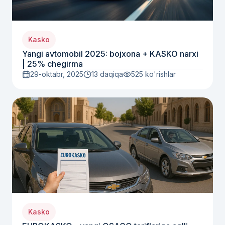
Kasko
Yangi avtomobil 2025: bojxona + KASKO narxi
| 25% chegirma
29-oktabr, 2025
13 daqiqa
525
ko'rishlar
Kasko