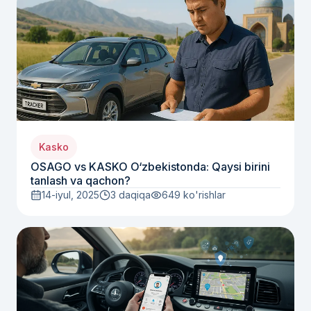
Kasko
OSAGO vs KASKO O‘zbekistonda: Qaysi birini
tanlash va qachon?
14-iyul, 2025
3 daqiqa
649
ko'rishlar