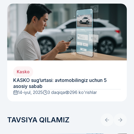
Kasko
KASKO sug’urtasi: avtomobilingiz uchun 5
asosiy sabab
14-iyul, 2025
3 daqiqa
296
ko'rishlar
TAVSIYA QILAMIZ