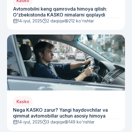
Kasko
Avtomobilni keng qamrovda himoya qilish:
O'zbekistonda KASKO nimalarni qoplaydi
14-iyul, 2025
2 daqiqa
212
ko'rishlar
Kasko
Nega KASKO zarur? Yangi haydovchilar va
qimmat avtomobillar uchun asosiy himoya
14-iyul, 2025
3 daqiqa
149
ko'rishlar