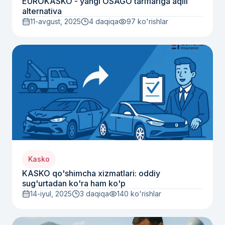
EUROKASKO - yangi OSAGO tariflariga aqlli
alternativa
11-avgust, 2025
4 daqiqa
97
ko'rishlar
Kasko
KASKO qo'shimcha xizmatlari: oddiy
sug'urtadan ko'ra ham ko'p
14-iyul, 2025
3 daqiqa
140
ko'rishlar