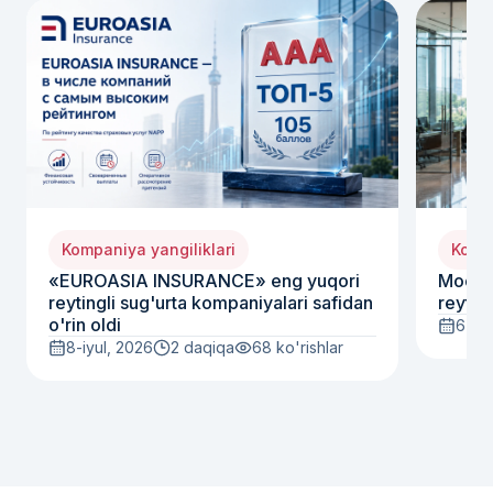
Kompaniya yangiliklari
Kompa
«EUROASIA INSURANCE» eng yuqori
Moody
reytingli sug'urta kompaniyalari safidan
reyting
o'rin oldi
6-iyu
8-iyul, 2026
2 daqiqa
68
ko'rishlar