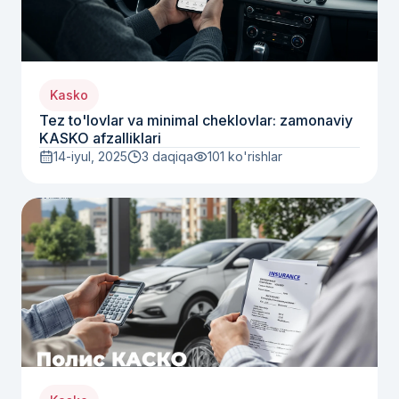
Kasko
Tez to'lovlar va minimal cheklovlar: zamonaviy
KASKO afzalliklari
14-iyul, 2025
3 daqiqa
101
ko'rishlar