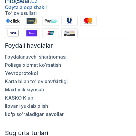
info@eai.uz
Qayta aloqa shakli
To'lov usullari
Foydali havolalar
Foydalanuvchi shartnomasi
Polisga xizmat koʻrsatish
Yevroprotokol
Karta bilan to'lov xavfsizligi
Maxfiylik siyosati
KASKO Klub
Ilovani yuklab olish
ko'p so'raladigan savollar
Sug'urta turlari