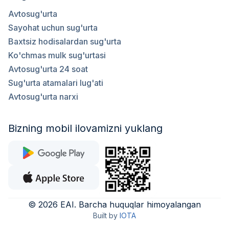
Avtosug'urta
Sayohat uchun sug'urta
Baxtsiz hodisalardan sug'urta
Ko'chmas mulk sug'urtasi
Avtosug'urta 24 soat
Sug'urta atamalari lug'ati
Avtosug'urta narxi
Bizning mobil ilovamizni yuklang
©
2026
EAI
.
Barcha huquqlar himoyalangan
Built by
IOTA