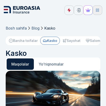
Bosh sahifa
Blog
Kasko
Barcha toifalar
Kasko
Sayohat
Salomatli
Kasko
Maqolalar
Yo'riqnomalar