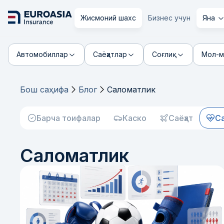
Жисмоний шахс
Бизнес учун
Яна
Автомобиллар
Саёҳатлар
Соғлиқ
Мол-м
Бош саҳифа
Блог
Саломатлик
Барча тоифалар
Каско
Саёҳат
С
Саломатлик