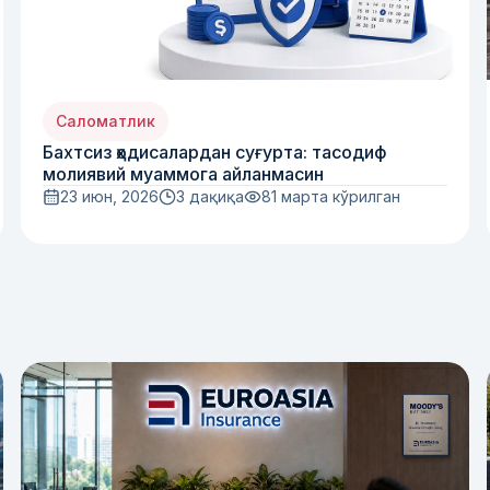
Саломатлик
Бахтсиз ҳодисалардан суғурта: тасодиф
молиявий муаммога айланмасин
23 июн, 2026
3 дақиқа
81
марта кўрилган