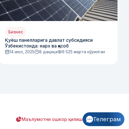
Бизнес
Қуёш панелларига давлат субсидияси
Ўзбекистонда: нарх ва ҳисоб
14 июл, 2025
8 дақиқа
9 525
марта кўрилган
Телеграм
Маълумотни ошкор қилиш