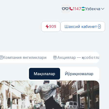
1147
Узбекча
Шахсий кабинет
SOS
Компания янгиликлари
Акциялар — ҳисоботлар
Мақолалар
Йўриқномалар