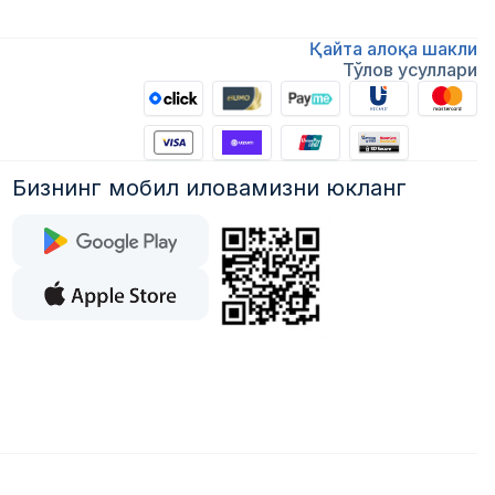
Қайта алоқа шакли
Тўлов усуллари
Бизнинг мобил иловамизни юкланг