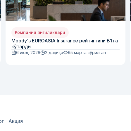
Компания янгиликлари
Moody's EUROASIA Insurance рейтингини B1 га
кўтарди
6 июл, 2026
2 дақиқа
95
марта кўрилган
ог
Акция