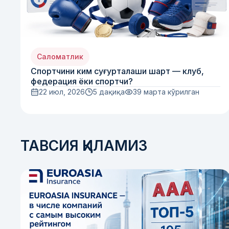
Саломатлик
Спортчини ким суғурталаши шарт — клуб,
федерация ёки спортчи?
22 июл, 2026
5 дақиқа
39
марта кўрилган
ТАВСИЯ ҚИЛАМИЗ