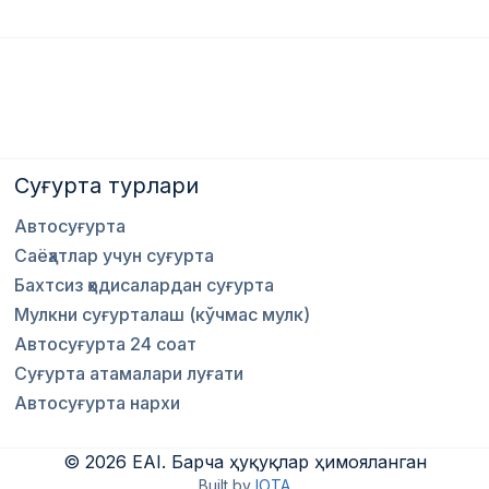
Суғурта турлари
Автосуғурта
Саёҳатлар учун суғурта
Бахтсиз ҳодисалардан суғурта
Мулкни суғурталаш (кўчмас мулк)
Автосуғурта 24 соат
Суғурта атамалари луғати
Автосуғурта нархи
©
2026
EAI
.
Барча ҳуқуқлар ҳимояланган
Built by
IOTA