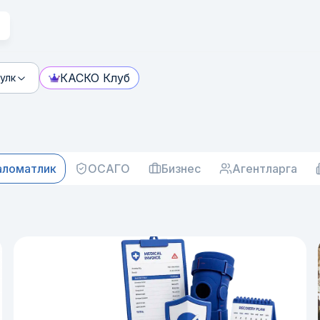
КАСКО Клуб
улк
аломатлик
ОСАГО
Бизнес
Агентларга