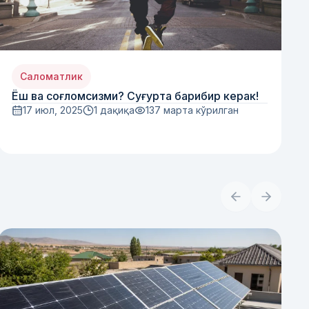
Саломатлик
Ёш ва соғломсизми? Суғурта барибир керак!
17 июл, 2025
1 дақиқа
137
марта кўрилган