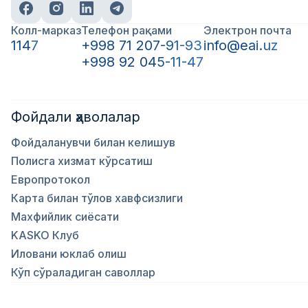
Колл-марказ
Телефон рақами
Электрон почта
1147
+998 71 207-91-93
info@eai.uz
+998 92 045-11-47
Фойдали ҳаволалар
Фойдаланувчи билан келишув
Полисга хизмат кўрсатиш
Европротокол
Карта билан тўлов хавфсизлиги
Махфийлик сиёсати
KASKO Клуб
Иловани юклаб олиш
Кўп сўраладиган саволлар