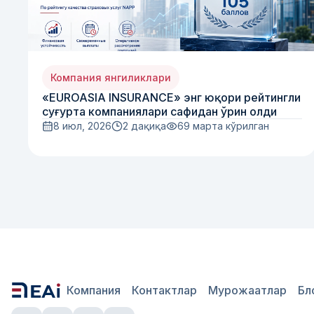
Компания янгиликлари
«EUROASIA INSURANCE» энг юқори рейтингли
суғурта компаниялари сафидан ўрин олди
8 июл, 2026
2 дақиқа
69
марта кўрилган
Компания
Контактлар
Мурожаатлар
Бл