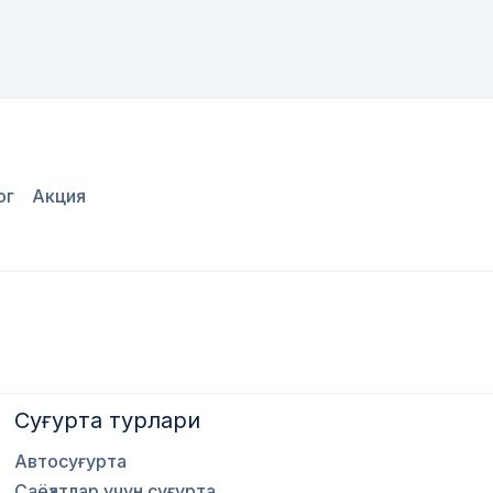
ог
Акция
Суғурта турлари
Автосуғурта
Саёҳатлар учун суғурта