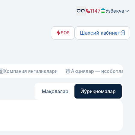
1147
Узбекча
Шахсий кабинет
SOS
Компания янгиликлари
Акциялар — ҳисоботлар
Мақолалар
Йўриқномалар