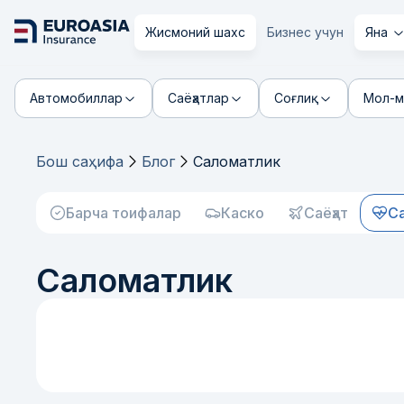
Жисмоний шахс
Бизнес учун
Яна
Автомобиллар
Саёҳатлар
Соғлиқ
Мол-м
Бош саҳифа
Блог
Саломатлик
Барча тоифалар
Каско
Саёҳат
С
Саломатлик