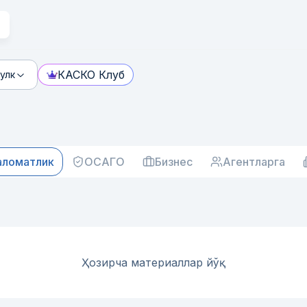
КАСКО Клуб
улк
аломатлик
ОСАГО
Бизнес
Агентларга
Ҳозирча материаллар йўқ