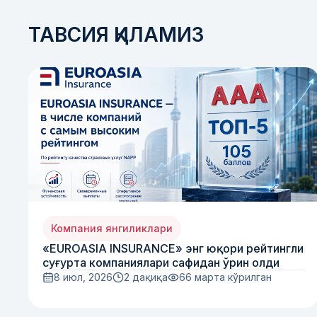
ТАВСИЯ ҚИЛАМИЗ
Компания янгиликлари
«EUROASIA INSURANCE» энг юқори рейтингли
суғурта компаниялари сафидан ўрин олди
8 июл, 2026
2 дақиқа
66
марта кўрилган