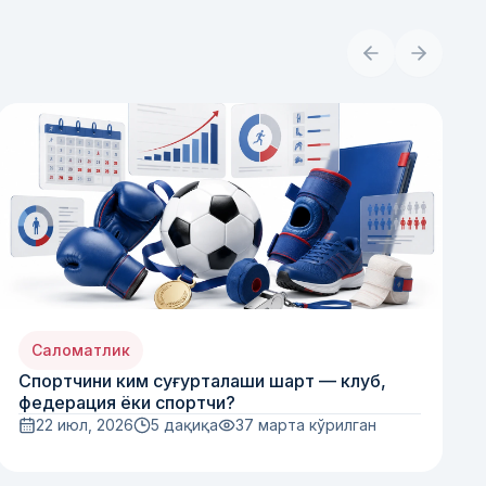
Саломатлик
Спортчини ким суғурталаши шарт — клуб,
федерация ёки спортчи?
22 июл, 2026
5 дақиқа
37
марта кўрилган