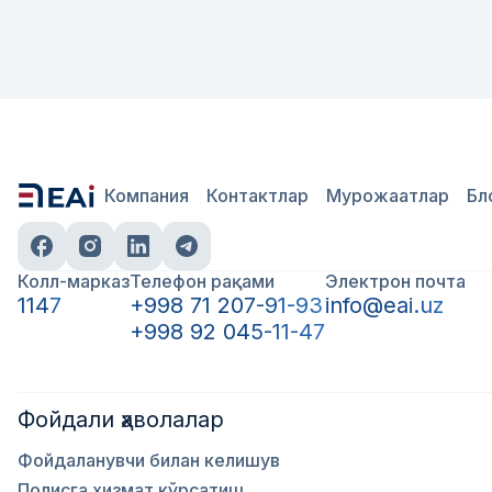
Компания
Контактлар
Мурожаатлар
Бл
Колл-марказ
Телефон рақами
Электрон почта
1147
+998 71 207-91-93
info@eai.uz
+998 92 045-11-47
Фойдали ҳаволалар
Фойдаланувчи билан келишув
Полисга хизмат кўрсатиш