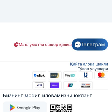
Телеграм
Маълумотни ошкор қилиш
Қайта алоқа шакли
Тўлов усуллари
Бизнинг мобил иловамизни юкланг