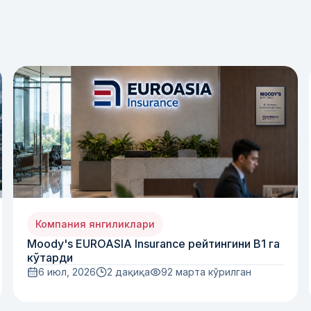
Компания янгиликлари
Moody's EUROASIA Insurance рейтингини B1 га
кўтарди
6 июл, 2026
2 дақиқа
92
марта кўрилган