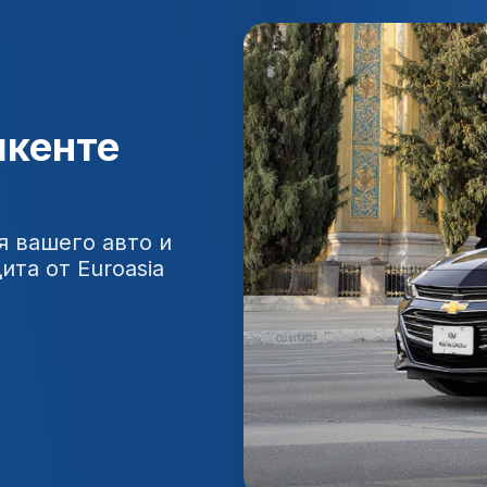
шкенте
я вашего авто и
та от Euroasia