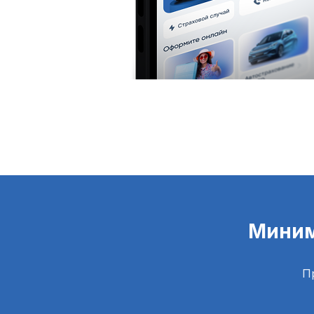
Миним
П