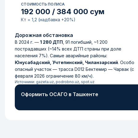
СТОИМОСТЬ ПОЛИСА
192 000 / 384 000 сум
Кт = 1,2 (надбавка +20%)
Дорожная обстановка
В 2024 г. —
1 280 ДТП
, 91 погибший, ~1 200
пострадавших (~14% всех ДТП страны при доле
населения 7%). Самые аварийные районы:
Юнусабадский, Учтепинский, Чиланзарский
. Особо
опасный участок — трасса D012 Бектемир — Чарвак (с
февраля 2026 ограничение 80 км/ч).
Источники: gazeta.uz, podrobno.uz, spot.uz
Оформить ОСАГО в Ташкенте
Онлайн за 2 минуты, от 192 000 сум