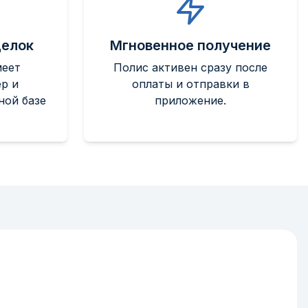
делок
Мгновенное получение
меет
Полис активен сразу после
р и
оплаты и отправки в
ной базе
приложение.