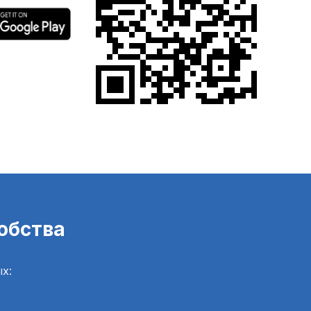
обства
х: