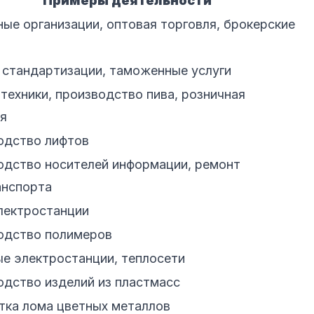
Примеры деятельности
ые организации, оптовая торговля, брокерские
стандартизации, таможенные услуги
техники, производство пива, розничная
я
одство лифтов
одство носителей информации, ремонт
анспорта
лектростанции
одство полимеров
е электростанции, теплосети
дство изделий из пластмасс
тка лома цветных металлов