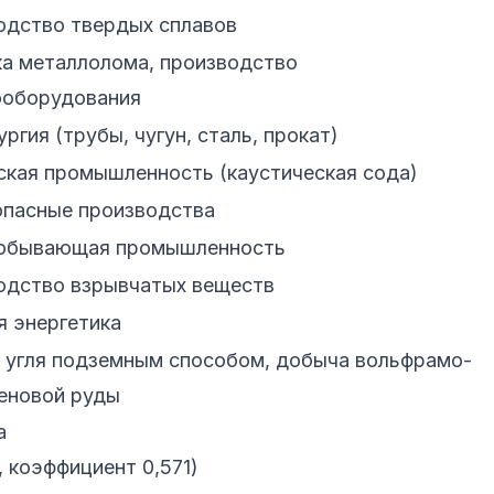
одство твердых сплавов
а металлолома, производство
ооборудования
ргия (трубы, чугун, сталь, прокат)
кая промышленность (каустическая сода)
опасные производства
обывающая промышленность
одство взрывчатых веществ
 энергетика
 угля подземным способом, добыча вольфрамо-
еновой руды
а
, коэффициент 0,571)