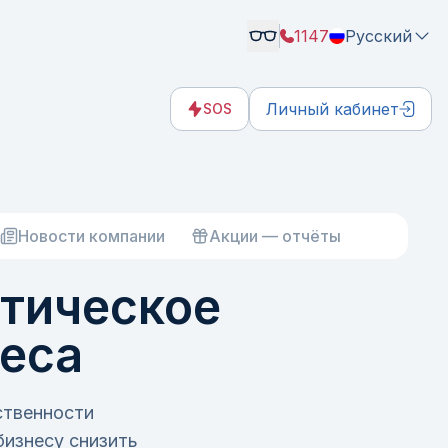
1147
Русский
Личный кабинет
SOS
Новости компании
Акции — отчёты
ктическое
неса
ственности
бизнесу снизить