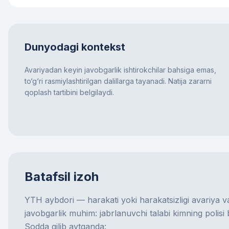
Dunyodagi kontekst
Avariyadan keyin javobgarlik ishtirokchilar bahsiga emas,
to‘g‘ri rasmiylashtirilgan dalillarga tayanadi. Natija zararni
qoplash tartibini belgilaydi.
Batafsil izoh
YTH aybdori — harakati yoki harakatsizligi avariya v
javobgarlik muhim: jabrlanuvchi talabi kimning polisi b
Sodda qilib aytganda: