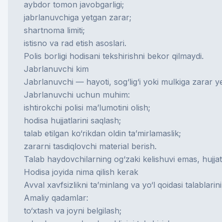
aybdor tomon javobgarligi;
jabrlanuvchiga yetgan zarar;
shartnoma limiti;
istisno va rad etish asoslari.
Polis borligi hodisani tekshirishni bekor qilmaydi.
Jabrlanuvchi kim
Jabrlanuvchi
— hayoti, sog‘lig‘i yoki mulkiga zarar y
Jabrlanuvchi uchun muhim:
ishtirokchi polisi ma’lumotini olish;
hodisa hujjatlarini saqlash;
talab etilgan ko‘rikdan oldin ta’mirlamaslik;
zararni tasdiqlovchi material berish.
Talab haydovchilarning og‘zaki kelishuvi emas, hujjatl
Hodisa joyida nima qilish kerak
Avval xavfsizlikni ta’minlang va yo‘l qoidasi talablari
Amaliy qadamlar:
to‘xtash va joyni belgilash;