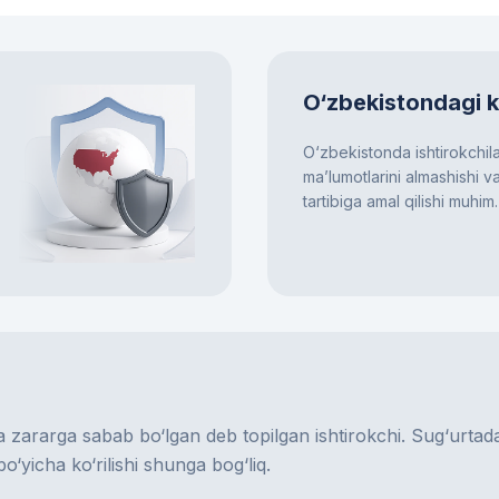
O‘zbekistondagi 
O‘zbekistonda ishtirokchila
ma’lumotlarini almashishi va
tartibiga amal qilishi muhim.
a zararga sabab bo‘lgan deb topilgan ishtirokchi. Sug‘urtad
o‘yicha ko‘rilishi shunga bog‘liq.