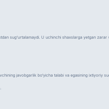
dan sug‘urtalamaydi. U uchinchi shaxslarga yetgan zarar uc
vchining javobgarlik bo‘yicha talabi va egasining ixtiyoriy sug
.