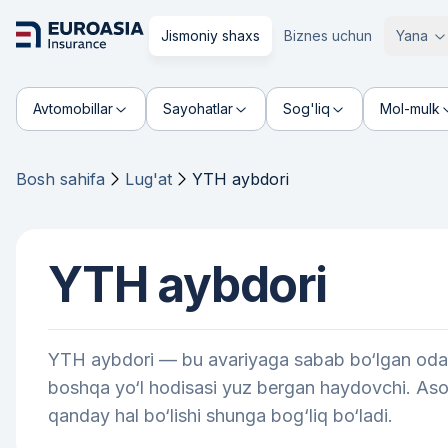
Jismoniy shaxs
Biznes uchun
Yana
Avtomobillar
Sayohatlar
Sog'liq
Mol-mulk
Bosh sahifa
Lug'at
YTH aybdori
YTH aybdori
YTH aybdori — bu avariyaga sabab bo‘lgan odam. 
boshqa yo‘l hodisasi yuz bergan haydovchi. Asos
qanday hal bo‘lishi shunga bog‘liq bo‘ladi.