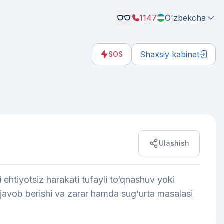
1147
O'zbekcha
Shaxsiy kabinet
SOS
Ulashish
htiyotsiz harakati tufayli to‘qnashuv yoki
javob berishi va zarar hamda sug‘urta masalasi