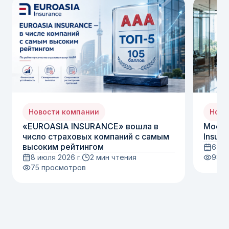
Новости компании
Ново
«EUROASIA INSURANCE» вошла в
Moody
число страховых компаний с самым
Insura
высоким рейтингом
6 ию
8 июля 2026 г.
2 мин чтения
98
п
75
просмотров