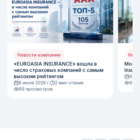
Новости компании
Ново
«EUROASIA INSURANCE» вошла в
Moody
число страховых компаний с самым
Insura
высоким рейтингом
6 ию
8 июля 2026 г.
2 мин чтения
95
п
69
просмотров