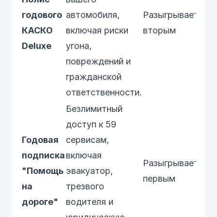
годового
автомобиля,
Разыгрывается
КАСКО
включая риски
вторым
Deluxe
угона,
повреждений и
гражданской
ответственности.
Безлимитный
доступ к 59
Годовая
сервисам,
подписка
включая
Разыгрывается
"Помощь
эвакуатор,
первым
на
трезвого
дороге"
водителя и