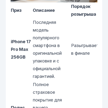
Порядок
Приз
Описание
розыгрыша
Последняя
модель
популярного
iPhone 17
смартфона в
Разыгрывается
Pro Max
оригинальной
в финале
256GB
упаковке и с
официальной
гарантией.
Полное
страховое
покрытие для
Полис
вашего