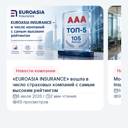
Новости компании
Ново
«EUROASIA INSURANCE» вошла в
Moody
число страховых компаний с самым
Insura
высоким рейтингом
6 ию
8 июля 2026 г.
2 мин чтения
95
п
69
просмотров