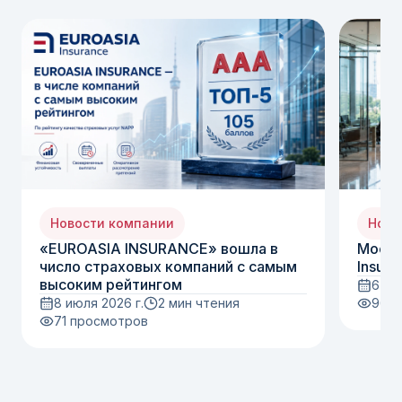
Новости компании
Ново
«EUROASIA INSURANCE» вошла в
Moody
число страховых компаний с самым
Insura
высоким рейтингом
6 ию
8 июля 2026 г.
2 мин чтения
96
п
71
просмотров