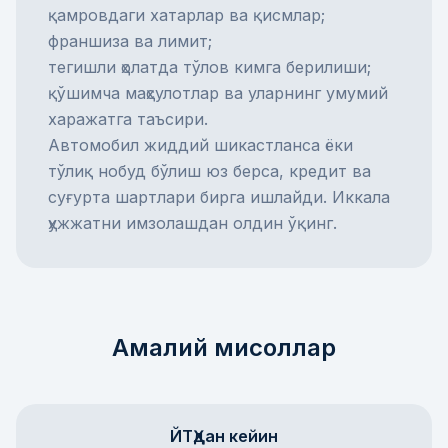
қамровдаги хатарлар ва қисмлар;
франшиза ва лимит;
тегишли ҳолатда тўлов кимга берилиши;
қўшимча маҳсулотлар ва уларнинг умумий
харажатга таъсири.
Автомобил жиддий шикастланса ёки
тўлиқ нобуд бўлиш
юз берса, кредит ва
суғурта шартлари бирга ишлайди. Иккала
ҳужжатни имзолашдан олдин ўқинг.
Амалий мисоллар
ЙТҲдан кейин