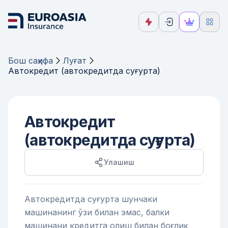
Бош саҳифа
Луғат
Автокредит (автокредитда суғурта)
Автокредит
(автокредитда суғурта)
Улашиш
Автокредитда суғурта шунчаки
машинанинг ўзи билан эмас, балки
машинани кредитга олиш билан боғлиқ