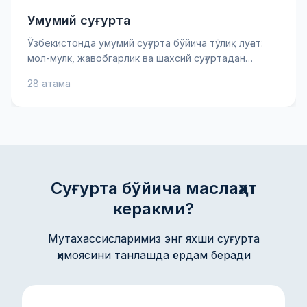
Умумий суғурта
Ўзбекистонда умумий суғурта бўйича тўлиқ луғат:
мол-мулк, жавобгарлик ва шахсий суғуртадан
тортиб асосий хавф-хатарларгача. Суғурта
28 атама
мукофоти, франшиза ва товон пули каби муҳим
атамаларни билиб олинг — бу сизга суғурта
шартномасини яхшироқ тушунишга ва онгли
қарорлар қабул қилишга ёрдам беради. Амалий
тушунтиришлар ва маслаҳатлар мол-мулкингиз ва
манфаатларингизни ишонч билан ҳимоя қилишга
кўмаклашади.
Суғурта бўйича маслаҳат
керакми?
Мутахассисларимиз энг яхши суғурта
ҳимоясини танлашда ёрдам беради