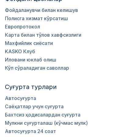
Фойдаланувчи билан келишув
Полисга хизмат кўрсатиш
Европротокол
Карта билан тўлов хавфсизлиги
Махфийлик сиёсати
KASKO Клуб
Иловани юклаб олиш
Кўп сўраладиган саволлар
Суғурта турлари
Автосуғурта
Саёҳатлар учун суғурта
Бахтсиз ҳодисалардан суғурта
Мулкни суғурталаш (кўчмас мулк)
Автосуғурта 24 соат