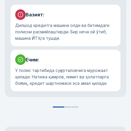
Вазият
:
Дилшод кредитга машина олди ва битимдаги
полисни расмийлаштирди. Бир неча ой ўтиб,
машина ЙТҲга тушди.
Ечим
:
У полис тартибида суғурталовчига мурожаат
қилади. Натижа қамров, лимит ва ҳолатларга
боғлиқ, кредит шартномаси эса амал қилади.