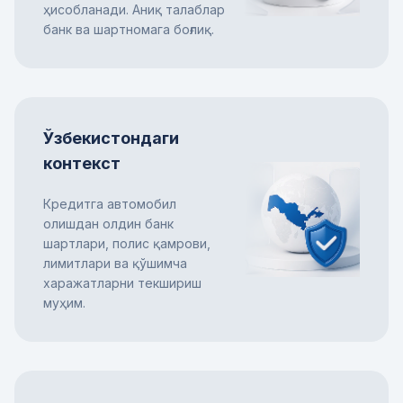
ҳисобланади. Аниқ талаблар
банк ва шартномага боғлиқ.
Ўзбекистондаги
контекст
Кредитга автомобил
олишдан олдин банк
шартлари, полис қамрови,
лимитлари ва қўшимча
харажатларни текшириш
муҳим.