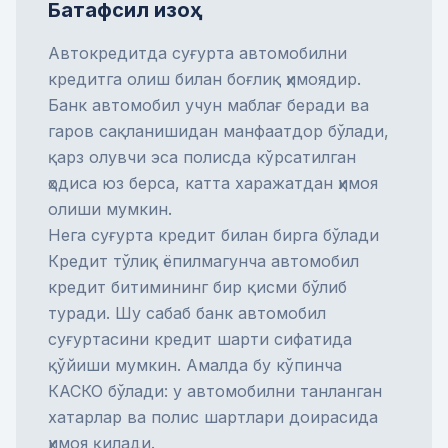
Батафсил изоҳ
Автокредитда суғурта автомобилни
кредитга олиш билан боғлиқ ҳимоядир.
Банк автомобил учун маблағ беради ва
гаров сақланишидан манфаатдор бўлади,
қарз олувчи эса полисда кўрсатилган
ҳодиса юз берса, катта харажатдан ҳимоя
олиши мумкин.
Нега суғурта кредит билан бирга бўлади
Кредит тўлиқ ёпилмагунча автомобил
кредит битимининг бир қисми бўлиб
туради. Шу сабаб банк автомобил
суғуртасини кредит шарти сифатида
қўйиши мумкин. Амалда бу кўпинча
КАСКО
бўлади: у автомобилни танланган
хатарлар ва полис шартлари доирасида
ҳимоя қилади.