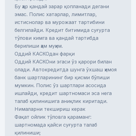
Бу ҳар қандай зарар қопланади дегани
эмас. Полис хатарлар, лимитлар,
истиснолар ва мурожаат тартибини
белгилайди. Кредит битимида
суғурта
тўлови
кимга ва қандай тартибда
берилиши ҳам муҳим.
Оддий КАСКОдан фарқи
Оддий
КАСКО
ни эгаси ўз қарори билан
олади. Автокредитда шунга ўхшаш ҳимоя
банк шартларининг бир қисми бўлиши
мумкин. Полис ўз шартлари асосида
ишлайди, кредит шартномаси эса нега
талаб қилинишига аниқлик киритади.
Нималарни текшириш керак
Фақат ойлик тўловга қараманг:
шартномада қайси суғурта талаб
қилиниши;