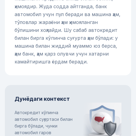
ҳимоядир. Жуда содда айтганда, банк
автомобил учун пул беради ва машина ҳам,
тўловлар жараёни ҳам ҳимояланган
бўлишини хоҳлайди. Шу сабаб автокредит
билан бирга кўпинча суғурта ҳам бўлади: у
машина билан жиддий муаммо юз берса,
ҳам банк, ҳам қарз олувчи учун хатарни
камайтиришга ёрдам беради.
Дунёдаги контекст
Автокредит кўпинча
автомобил суғуртаси билан
бирга бўлади, чунки
автомобил гаров