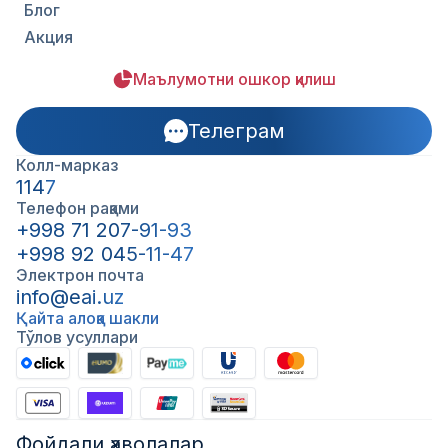
Блог
Акция
Маълумотни ошкор қилиш
Телеграм
Колл-марказ
1147
Телефон рақами
+998 71 207-91-93
+998 92 045-11-47
Электрон почта
info@eai.uz
Қайта алоқа шакли
Тўлов усуллари
Фойдали ҳаволалар