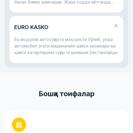
билан боғлиқ ҳимоядир. Жуда содда айтганда,
банк автомобил учун пул беради ва машина ҳам,
тўловлар жараёни ҳам ҳимояланган бўлишини
хоҳлайди. Шу сабаб автокредит билан бирга
EURO KASKO
кўпинча суғурта ҳам бўлади: у машина билан
жиддий муаммо юз берса, ҳам банк, ҳам қарз
Бу модулли автосуғурта маҳсулоти бўлиб, унда
олувчи учун хатарни камайтиришга ёрдам
автомобил эгаси машинанинг қайси қисмлари ва
беради.
қайси хатарларини суғурта қилишни ўзи танлайди.
Бошқа тоифалар