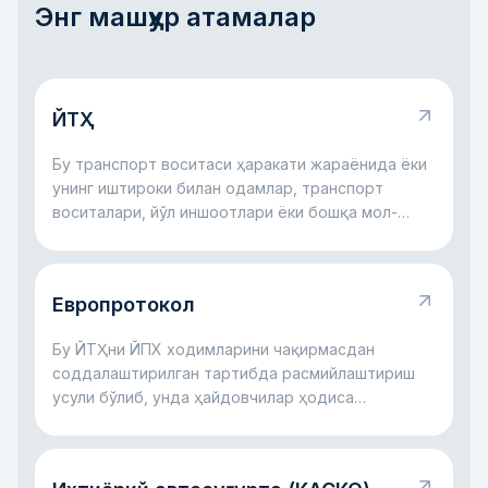
Энг машҳур атамалар
ЙТҲ
Бу транспорт воситаси ҳаракати жараёнида ёки
унинг иштироки билан одамлар, транспорт
воситалари, йўл иншоотлари ёки бошқа мол-
мулкка зарар етган йўл ҳодисасидир.
Европротокол
Бу ЙТҲни ЙПХ ходимларини чақирмасдан
соддалаштирилган тартибда расмийлаштириш
усули бўлиб, унда ҳайдовчилар ҳодиса
ҳолатларини суғурта учун ўзлари қайд этадилар.