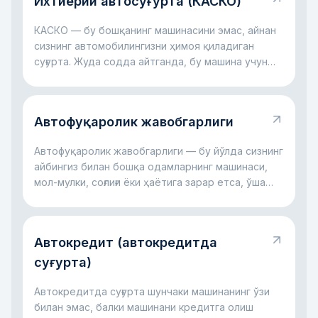
Ихтиёрий автосуғурта (КАСКО)
КАСКО — бу бошқанинг машинасини эмас, айнан
сизнинг автомобилингизни ҳимоя қиладиган
суғурта. Жуда содда айтганда, бу машина учун
молиявий ёстиқчага ўхшайди: авария бўлса, ойна
синса, автотураргоҳда шикаст етса, дарахт
тушса ёки ҳатто машина ўғирланса ҳам, катта
Автофуқаролик жавобгарлиги
харажатларнинг бир қисмини суғурта компанияси
ўз зиммасига олиши мумкин. Асосий ғоя оддий:
Автофуқаролик жавобгарлиги — бу йўлда сизнинг
КАСКО сизни катта автомобил харажатлари
айбингиз билан бошқа одамларнинг машинаси,
билан ёлғиз қолдирмасликка ёрдам беради.
мол-мулки, соғлиғи ёки ҳаётига зарар етса, ўша
зарар учун сизнинг жавобгарлигингиздир. Жуда
содда айтганда, бу рулда қилинган хато
бошқанинг зарарига айланганда ишлайдиган
Автокредит (автокредитда
қоидадир. Асосий фикр оддий: бу жавобгарлик
жабрланувчи компенсациясиз қолмаслиги,
суғурта)
айбдор эса ҳамма харажатни ёлғиз ўзи
кўтармаслиги учун керак.
Автокредитда суғурта шунчаки машинанинг ўзи
билан эмас, балки машинани кредитга олиш