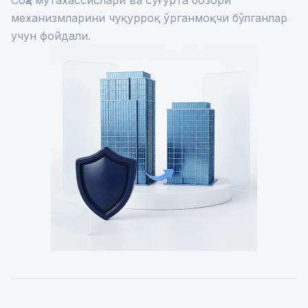
Соҳа мутахассислари ва суғурта бозори
механизмларини чуқурроқ ўрганмоқчи бўлганлар
учун фойдали.