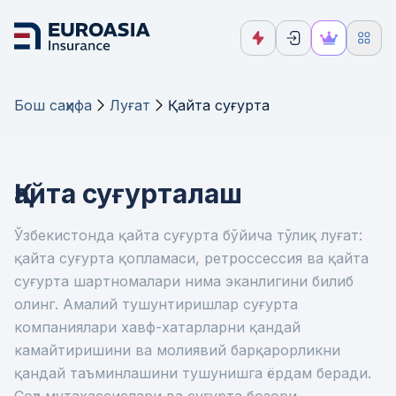
Бош саҳифа
Луғат
Қайта суғурта
Қайта суғурталаш
Ўзбекистонда қайта суғурта бўйича тўлиқ луғат:
қайта суғурта қопламаси, ретроссессия ва қайта
суғурта шартномалари нима эканлигини билиб
олинг. Амалий тушунтиришлар суғурта
компаниялари хавф-хатарларни қандай
камайтиришини ва молиявий барқарорликни
қандай таъминлашини тушунишга ёрдам беради.