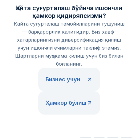
Қайта суғурталаш бўйича ишончли
ҳамкор қидиряпсизми?
Қайта суғурталаш тамойилларини тушуниш
— барқарорлик калитидир. Биз хавф-
хатарларингизни диверсификация қилиш
учун ишончли ечимларни таклиф этамиз.
Шартларни муҳокама қилиш учун биз билан
боғланинг.
Бизнес учун
Ҳамкор бўлиш