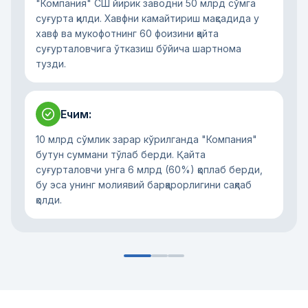
"Компания" СШ йирик заводни 50 млрд сўмга
суғурта қилди. Хавфни камайтириш мақсадида у
хавф ва мукофотнинг 60 фоизини қайта
суғурталовчига ўтказиш бўйича шартнома
тузди.
Ечим
:
10 млрд сўмлик зарар кўрилганда "Компания"
бутун суммани тўлаб берди. Қайта
суғурталовчи унга 6 млрд (60%) қоплаб берди,
бу эса унинг молиявий барқарорлигини сақлаб
қолди.