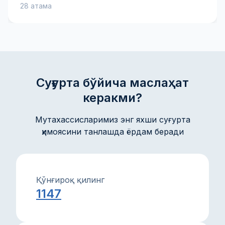
28 атама
мукофоти, франшиза ва товон пули каби муҳим
атамаларни билиб олинг — бу сизга суғурта
шартномасини яхшироқ тушунишга ва онгли қарорлар
қабул қилишга ёрдам беради. Амалий тушунтиришлар
ва маслаҳатлар мол-мулкингиз ва
манфаатларингизни ишонч билан ҳимоя қилишга
кўмаклашади.
Суғурта бўйича маслаҳат
керакми?
Мутахассисларимиз энг яхши суғурта
ҳимоясини танлашда ёрдам беради
Қўнғироқ қилинг
1147