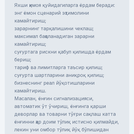
Яхши ҳимоя қуйидагиларга ёрдам беради:
энг ёмон сценарий эҳтимолини
камайтириш;
зарарнинг тарқалишини чеклаш;
максимал баҳоланадиган зарарни
камайтириш;
суғуртага рискни қабул қилишда ёрдам
бериш;
тариф ва лимитларга таъсир қилиш;
суғурта шартларини аниқроқ қилиш;
бизнеснинг реал йўқотишларини
камайтириш.
Масалан, ёнғин сигнализацияси,
автоматик ўт ўчириш, ёнғинга қарши
деворлар ва товарни тўғри сақлаш катта
ёнғинни ҳар доим тўлиқ истисно қилмайди,
лекин уни омбор тўлиқ йўқ бўлишидан