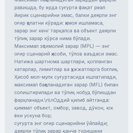
равишда, бу ерда суғурта фақат реал
йирик сценарийни эмас, балки деярли энг
оғир ҳолатни кўради: ҳимоя ишламаса,
зарар энг кенг тарқалса ва объект деярли
тўлиқ зарар кўрса нима бўлади.
Максимал эҳтимолий зарар (MPL) — энг
оғир сценарий ҳисоби, тўлов ваъдаси эмас.
Натижа шартнома шартлари, қопланган
хатарлар, лимитлар ва ҳужжатларга боғлиқ.
Ҳисоб
мол-мулк суғуртаси
да ишлатилади,
максимал баҳоланадиган зарар (MFL)
билан
солиштирилади ва
тўлиқ нобуд бўлиш
дан
фарқланади.\n\nОддий қилиб айтганда:
қиммат объект, омбор, завод, дўкон, юк
ёки ускуна бор;
суғурта энг оғир сценарийни ўйлайди;
деярли тўлиқ зарар қанча туришини