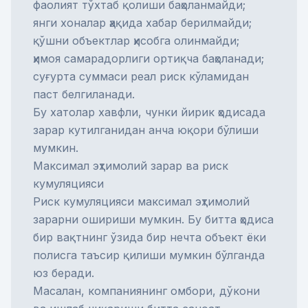
фаолият тўхтаб қолиши баҳоланмайди;
янги хоналар ҳақида хабар берилмайди;
қўшни объектлар ҳисобга олинмайди;
ҳимоя самарадорлиги ортиқча баҳоланади;
суғурта суммаси реал риск кўламидан
паст белгиланади.
Бу хатолар хавфли, чунки йирик ҳодисада
зарар кутилганидан анча юқори бўлиши
мумкин.
Максимал эҳтимолий зарар ва риск
кумуляцияси
Риск кумуляцияси максимал эҳтимолий
зарарни ошириши мумкин. Бу битта ҳодиса
бир вақтнинг ўзида бир нечта объект ёки
полисга таъсир қилиши мумкин бўлганда
юз беради.
Масалан, компаниянинг омбори, дўкони