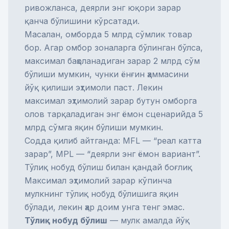
ривожланса, деярли энг юқори зарар
қанча бўлишини кўрсатади.
Масалан, омборда 5 млрд сўмлик товар
бор. Агар омбор зоналарга бўлинган бўлса,
максимал баҳоланадиган зарар 2 млрд сўм
бўлиши мумкин, чунки ёнғин ҳаммасини
йўқ қилиши эҳтимоли паст. Лекин
максимал эҳтимолий зарар бутун омборга
олов тарқаладиган энг ёмон сценарийда 5
млрд сўмга яқин бўлиши мумкин.
Содда қилиб айтганда: MFL — “реал катта
зарар”, MPL — “деярли энг ёмон вариант”.
Тўлиқ нобуд бўлиш билан қандай боғлиқ
Максимал эҳтимолий зарар кўпинча
мулкнинг тўлиқ нобуд бўлишига яқин
бўлади, лекин ҳар доим унга тенг эмас.
Тўлиқ нобуд бўлиш
— мулк амалда йўқ