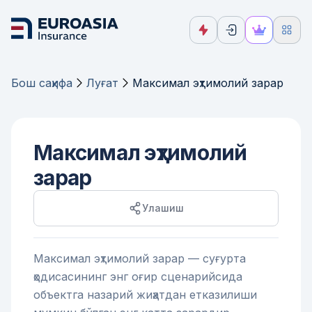
Бош саҳифа
Луғат
Максимал эҳтимолий зарар
Максимал эҳтимолий
зарар
Улашиш
Максимал эҳтимолий зарар — суғурта
ҳодисасининг энг оғир сценарийсида
объектга назарий жиҳатдан етказилиши