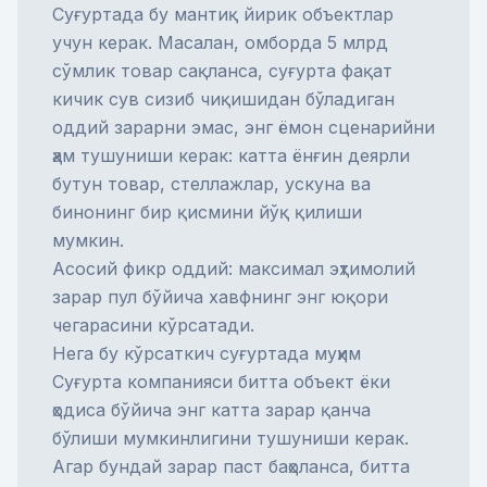
Суғуртада бу мантиқ йирик объектлар
учун керак. Масалан, омборда 5 млрд
сўмлик товар сақланса, суғурта фақат
кичик сув сизиб чиқишидан бўладиган
оддий зарарни эмас, энг ёмон сценарийни
ҳам тушуниши керак: катта ёнғин деярли
бутун товар, стеллажлар, ускуна ва
бинонинг бир қисмини йўқ қилиши
мумкин.
Асосий фикр оддий: максимал эҳтимолий
зарар пул бўйича хавфнинг энг юқори
чегарасини кўрсатади.
Нега бу кўрсаткич суғуртада муҳим
Суғурта компанияси битта объект ёки
ҳодиса бўйича энг катта зарар қанча
бўлиши мумкинлигини тушуниши керак.
Агар бундай зарар паст баҳоланса, битта