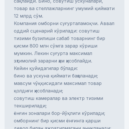
сақлайди. Бино, совутиш ускуналари,
товар ва стеллажларнинг умумий қиймати
12 млрд сўм.
Компания омборни суғурталамоқчи. Аввал
оддий сценарий кўрилади: совутиш
тизими бузилиши сабаб товарнинг бир
қисми 800 млн сўмга зарар кўриши
мумкин. Лекин суғурта максимал
эҳтимолий зарарни ҳам ҳисоблайди.
Кейин қуйидагилар бўлади:
бино ва ускуна қиймати баҳоланади;
мавсум чўққисидаги максимал товар
қолдиғи ҳисобланади;
совутиш камералар ва электр тизими
текширилади;
ёнғин зоналари бор-йўқлиги кўрилади;
омборнинг бир қисми ёнғинга қарши
девор билан ажратилмагани аниқланади;