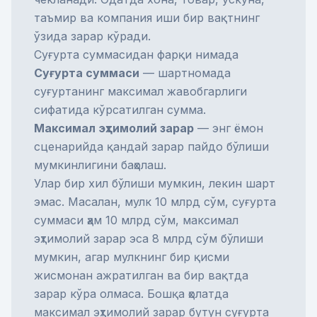
таъмир ва компания иши бир вақтнинг
ўзида зарар кўради.
Суғурта суммасидан фарқи нимада
Суғурта суммаси
— шартномада
суғуртанинг максимал жавобгарлиги
сифатида кўрсатилган сумма.
Максимал эҳтимолий зарар
— энг ёмон
сценарийда қандай зарар пайдо бўлиши
мумкинлигини баҳолаш.
Улар бир хил бўлиши мумкин, лекин шарт
эмас. Масалан, мулк 10 млрд сўм, суғурта
суммаси ҳам 10 млрд сўм, максимал
эҳтимолий зарар эса 8 млрд сўм бўлиши
мумкин, агар мулкнинг бир қисми
жисмонан ажратилган ва бир вақтда
зарар кўра олмаса. Бошқа ҳолатда
максимал эҳтимолий зарар бутун суғурта