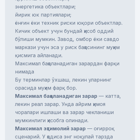
энергетика объектлари;
йирик юк партиялари;
ёнғин ёки техник риски юқори объектлар.
Кичик объект учун бундай ҳисоб оддий
бўлиши мумкин. Завод, омбор ёки савдо
маркази учун эса у риск баҳосининг муҳим
қисмига айланади.
Максимал баҳоланадиган зарардан фарқи
нимада
Бу терминлар ўхшаш, лекин уларнинг
орасида муҳим фарқ бор.
Максимал баҳоланадиган зарар
— катта,
лекин реал зарар. Унда айрим ҳимоя
чоралари ишлаши ва зарар чекланиши
мумкинлиги ҳисобга олинади.
Максимал эҳтимолий зарар
— оғирроқ
сценарий. У ҳодиса энг ноқулай тарзда