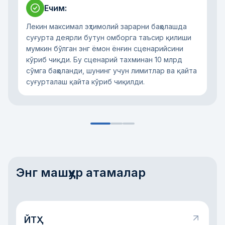
Ечим
:
Лекин максимал эҳтимолий зарарни баҳолашда
суғурта деярли бутун омборга таъсир қилиши
мумкин бўлган энг ёмон ёнғин сценарийсини
кўриб чиқди. Бу сценарий тахминан 10 млрд
сўмга баҳоланди, шунинг учун лимитлар ва қайта
суғурталаш қайта кўриб чиқилди.
Энг машҳур атамалар
ЙТҲ