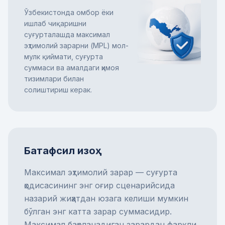
Ўзбекистонда омбор ёки
ишлаб чиқаришни
суғурталашда максимал
эҳтимолий зарарни (MPL) мол-
мулк қиймати, суғурта
суммаси ва амалдаги ҳимоя
тизимлари билан
солиштириш керак.
Батафсил изоҳ
Максимал эҳтимолий зарар — суғурта
ҳодисасининг энг оғир сценарийсида
назарий жиҳатдан юзага келиши мумкин
бўлган энг катта зарар суммасидир.
Максимал баҳоланадиган зарардан фарқли