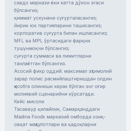
савдо маркази ёки катта дўкон эгаси
бўлсангиз;
қиммат ускунани суғурталасангиз;
йирик юк партияларини ташисангиз;
корпоратив суғурта билан ишласангиз;
MFL ва MPL ўртасидаги фарқни
тушунмоқчи бўлсангиз;
суғурта суммаси ва лимитларни
танлаётган бўлсангиз.
Асосий фикр оддий: максимал эҳтимолий
зарар полис расмийлаштиришдан олдин
ҳисобга олиниши керак бўлган энг оғир
молиявий сценарийни кўрсатади.
Кейс мисоли
Тасаввур қилайлик, Самарқанддаги
Madina Foods марказий омборда озиқ-
овқат маҳсулотлари ва қадоқларни