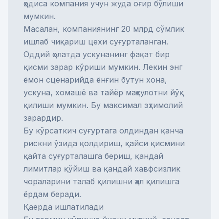
ҳодиса компания учун жуда оғир бўлиши
мумкин.
Масалан, компаниянинг 20 млрд сўмлик
ишлаб чиқариш цехи суғурталанган.
Оддий ҳолатда ускунанинг фақат бир
қисми зарар кўриши мумкин. Лекин энг
ёмон сценарийда ёнғин бутун хона,
ускуна, хомашё ва тайёр маҳсулотни йўқ
қилиши мумкин. Бу максимал эҳтимолий
зарардир.
Бу кўрсаткич суғуртага олдиндан қанча
рискни ўзида қолдириш, қайси қисмини
қайта суғурталашга бериш, қандай
лимитлар қўйиш ва қандай хавфсизлик
чораларини талаб қилишни ҳал қилишга
ёрдам беради.
Қаерда ишлатилади