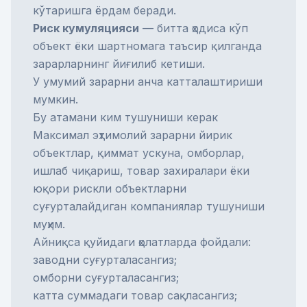
кўтаришга ёрдам беради.
Риск кумуляцияси
— битта ҳодиса кўп
объект ёки шартномага таъсир қилганда
зарарларнинг йиғилиб кетиши.
У умумий зарарни анча катталаштириши
мумкин.
Бу атамани ким тушуниши керак
Максимал эҳтимолий зарарни йирик
объектлар, қиммат ускуна, омборлар,
ишлаб чиқариш, товар захиралари ёки
юқори рискли объектларни
суғурталайдиган компаниялар тушуниши
муҳим.
Айниқса қуйидаги ҳолатларда фойдали:
заводни суғурталасангиз;
омборни суғурталасангиз;
катта суммадаги товар сақласангиз;