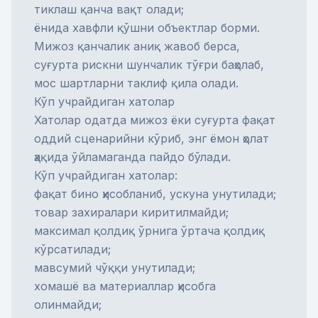
тиклаш қанча вақт олади;
ёнида хавфли қўшни объектлар борми.
Мижоз қанчалик аниқ жавоб берса,
суғурта рискни шунчалик тўғри баҳолаб,
мос шартларни таклиф қила олади.
Кўп учрайдиган хатолар
Хатолар одатда мижоз ёки суғурта фақат
оддий сценарийни кўриб, энг ёмон ҳолат
ҳақида ўйламаганда пайдо бўлади.
Кўп учрайдиган хатолар:
фақат бино ҳисобланиб, ускуна унутилади;
товар захиралари киритилмайди;
максимал қолдиқ ўрнига ўртача қолдиқ
кўрсатилади;
мавсумий чўққи унутилади;
хомашё ва материаллар ҳисобга
олинмайди;