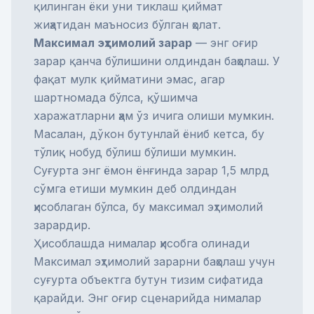
қилинган ёки уни тиклаш қиймат
жиҳатидан маъносиз бўлган ҳолат.
Максимал эҳтимолий зарар
— энг оғир
зарар қанча бўлишини олдиндан баҳолаш. У
фақат мулк қийматини эмас, агар
шартномада бўлса, қўшимча
харажатларни ҳам ўз ичига олиши мумкин.
Масалан, дўкон бутунлай ёниб кетса, бу
тўлиқ нобуд бўлиш бўлиши мумкин.
Суғурта энг ёмон ёнғинда зарар 1,5 млрд
сўмга етиши мумкин деб олдиндан
ҳисоблаган бўлса, бу максимал эҳтимолий
зарардир.
Ҳисоблашда нималар ҳисобга олинади
Максимал эҳтимолий зарарни баҳолаш учун
суғурта объектга бутун тизим сифатида
қарайди. Энг оғир сценарийда нималар