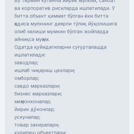
Бу термин кўпинча йирик мулкий, саноат
ва корпоратив рискларда ишлатилади. У
битта объект қиммат бўлган ёки битта
ҳодиса мулкнинг деярли тўлиқ йўқолишига
олиб келиши мумкин бўлган жойларда
айниқса муҳим.
Одатда қуйидагиларни суғурталашда
ишлатилади:
заводлар;
ишлаб чиқариш цехлари;
омборлар;
савдо марказлари;
бизнес марказлари;
меҳмонхоналар;
йирик дўконлар;
ускуналар;
товар захиралари;
қурилиш объектлари;