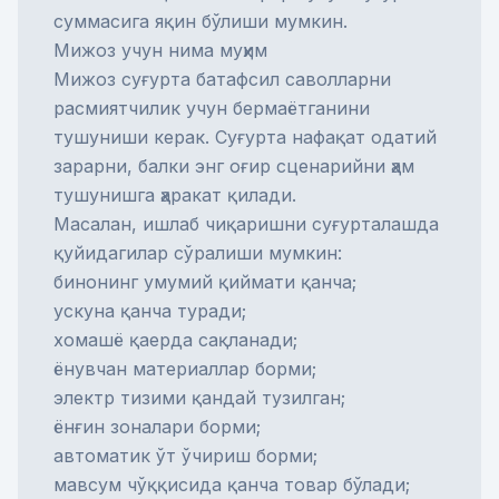
суммасига яқин бўлиши мумкин.
Мижоз учун нима муҳим
Мижоз суғурта батафсил саволларни
расмиятчилик учун бермаётганини
тушуниши керак. Суғурта нафақат одатий
зарарни, балки энг оғир сценарийни ҳам
тушунишга ҳаракат қилади.
Масалан, ишлаб чиқаришни суғурталашда
қуйидагилар сўралиши мумкин:
бинонинг умумий қиймати қанча;
ускуна қанча туради;
хомашё қаерда сақланади;
ёнувчан материаллар борми;
электр тизими қандай тузилган;
ёнғин зоналари борми;
автоматик ўт ўчириш борми;
мавсум чўққисида қанча товар бўлади;