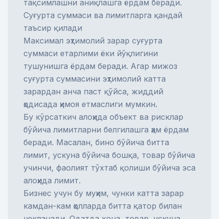
тақсимлашни аниқлашга ёрдам беради.
Суғурта суммаси ва лимитларга қандай
таъсир қилади
Максимал эҳтимолий зарар суғурта
суммаси етарлими ёки йўқлигини
тушунишга ёрдам беради. Агар мижоз
суғурта суммасини эҳтимолий катта
зарардан анча паст қўйса, жиддий
ҳодисада ҳимоя етмаслиги мумкин.
Бу кўрсаткич алоҳида объект ва рисклар
бўйича лимитларни белгилашга ҳам ёрдам
беради. Масалан, бино бўйича битта
лимит, ускуна бўйича бошқа, товар бўйича
учинчи, фаолият тўхтаб қолиши бўйича эса
алоҳида лимит.
Бизнес учун бу муҳим, чунки катта зарар
камдан-кам ҳолларда битта қатор билан
чекланади. Одатда хона, товар, ускуна,