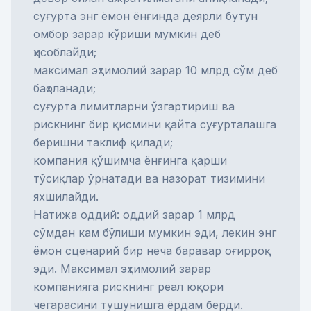
суғурта энг ёмон ёнғинда деярли бутун
омбор зарар кўриши мумкин деб
ҳисоблайди;
максимал эҳтимолий зарар 10 млрд сўм деб
баҳоланади;
суғурта лимитларни ўзгартириш ва
рискнинг бир қисмини қайта суғурталашга
беришни таклиф қилади;
компания қўшимча ёнғинга қарши
тўсиқлар ўрнатади ва назорат тизимини
яхшилайди.
Натижа оддий: оддий зарар 1 млрд
сўмдан кам бўлиши мумкин эди, лекин энг
ёмон сценарий бир неча баравар оғирроқ
эди. Максимал эҳтимолий зарар
компанияга рискнинг реал юқори
чегарасини тушунишга ёрдам берди.