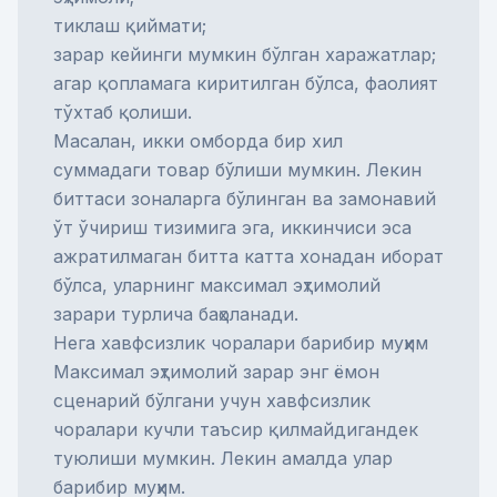
тиклаш қиймати;
зарар кейинги мумкин бўлган харажатлар;
агар қопламага киритилган бўлса, фаолият
тўхтаб қолиши.
Масалан, икки омборда бир хил
суммадаги товар бўлиши мумкин. Лекин
биттаси зоналарга бўлинган ва замонавий
ўт ўчириш тизимига эга, иккинчиси эса
ажратилмаган битта катта хонадан иборат
бўлса, уларнинг максимал эҳтимолий
зарари турлича баҳоланади.
Нега хавфсизлик чоралари барибир муҳим
Максимал эҳтимолий зарар энг ёмон
сценарий бўлгани учун хавфсизлик
чоралари кучли таъсир қилмайдигандек
туюлиши мумкин. Лекин амалда улар
барибир муҳим.