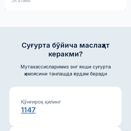
26 атама
мукофоти, франшиза ва товон пули каби муҳим
атамаларни билиб олинг — бу сизга суғурта
шартномасини яхшироқ тушунишга ва онгли
қарорлар қабул қилишга ёрдам беради. Амалий
тушунтиришлар ва маслаҳатлар мол-мулкингиз ва
манфаатларингизни ишонч билан ҳимоя қилишга
кўмаклашади.
Суғурта бўйича маслаҳат
керакми?
Мутахассисларимиз энг яхши суғурта
ҳимоясини танлашда ёрдам беради
Қўнғироқ қилинг
1147