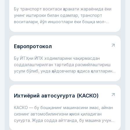
Бу транспорт воситаси ҳаракати жараёнида ёки
унинг иштироки билан одамлар, транспорт
воситалари, йўл иншоотлари ёки бошқа мол-
мулкка зарар етган йўл ҳодисасидир.
Европротокол
Бу ЙТҲни ЙПХ ходимларини чақирмасдан
соддалаштирилган тартибда расмийлаштириш
усули бўлиб, унда ҳайдовчилар ҳодиса ҳолатларини
суғурта учун ўзлари қайд этадилар.
Ихтиёрий автосуғурта (КАСКО)
КАСКО — бу бошқанинг машинасини эмас, айнан
сизнинг автомобилингизни ҳимоя қиладиган
суғурта. Жуда содда айтганда, бу машина учун
молиявий ёстиқчага ўхшайди: авария бўлса, ойна