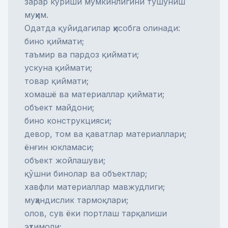
зарар кўриши мумкинлигини тушуниш
муҳим.
Одатда қуйидагилар ҳисобга олинади:
бино қиймати;
таъмир ва пардоз қиймати;
ускуна қиймати;
товар қиймати;
хомашё ва материаллар қиймати;
объект майдони;
бино конструкцияси;
девор, том ва қаватлар материаллари;
ёнғин юкламаси;
объект жойлашуви;
қўшни бинолар ва объектлар;
хавфли материаллар мавжудлиги;
муҳандислик тармоқлари;
олов, сув ёки портлаш тарқалиши
эҳтимоли;