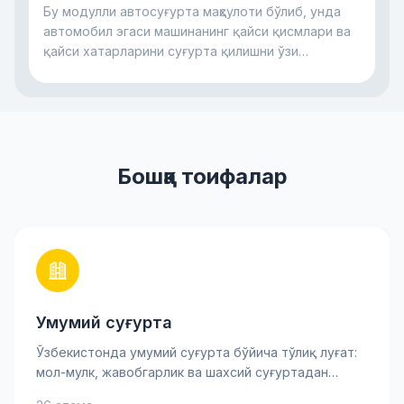
Бу модулли автосуғурта маҳсулоти бўлиб, унда
олувчи учун хатарни камайтиришга ёрдам
автомобил эгаси машинанинг қайси қисмлари ва
беради.
қайси хатарларини суғурта қилишни ўзи
танлайди.
Бошқа тоифалар
Умумий суғурта
Ўзбекистонда умумий суғурта бўйича тўлиқ луғат:
мол-мулк, жавобгарлик ва шахсий суғуртадан
тортиб асосий хавф-хатарларгача. Суғурта