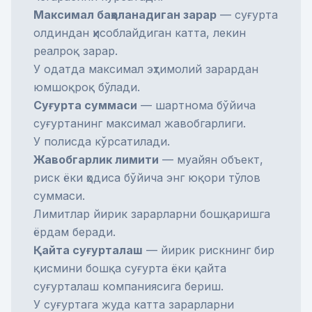
Максимал баҳоланадиган зарар
— суғурта
олдиндан ҳисоблайдиган катта, лекин
реалроқ зарар.
У одатда максимал эҳтимолий зарардан
юмшоқроқ бўлади.
Суғурта суммаси
— шартнома бўйича
суғуртанинг максимал жавобгарлиги.
У полисда кўрсатилади.
Жавобгарлик лимити
— муайян объект,
риск ёки ҳодиса бўйича энг юқори тўлов
суммаси.
Лимитлар йирик зарарларни бошқаришга
ёрдам беради.
Қайта суғурталаш
— йирик рискнинг бир
қисмини бошқа суғурта ёки қайта
суғурталаш компаниясига бериш.
У суғуртага жуда катта зарарларни