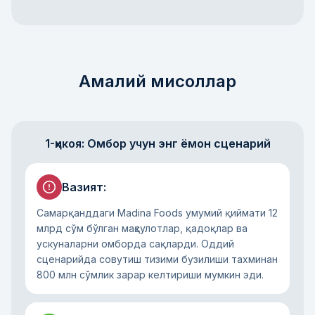
Амалий мисоллар
1-ҳикоя: Омбор учун энг ёмон сценарий
Вазият
:
Самарқанддаги Madina Foods умумий қиймати 12
млрд сўм бўлган маҳсулотлар, қадоқлар ва
ускуналарни омборда сақларди. Оддий
сценарийда совутиш тизими бузилиши тахминан
800 млн сўмлик зарар келтириши мумкин эди.