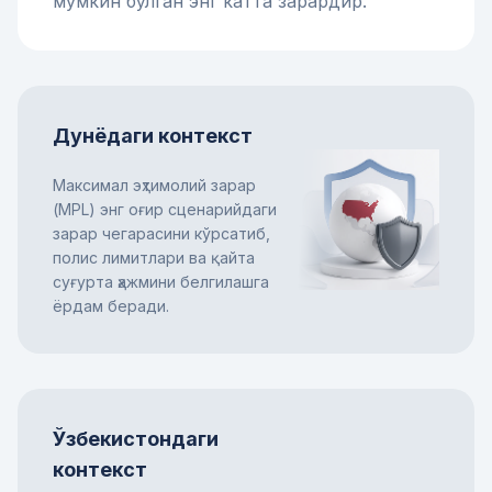
мумкин бўлган энг катта зарардир.
Дунёдаги контекст
Максимал эҳтимолий зарар
(MPL) энг оғир сценарийдаги
зарар чегарасини кўрсатиб,
полис лимитлари ва қайта
суғурта ҳажмини белгилашга
ёрдам беради.
Ўзбекистондаги
контекст