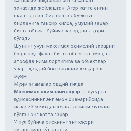
ва ишлаб чиқариши битта саноат
зонасида жойлашган. Агар катта ёнғин
ёки портлаш бир нечта объектга
бирданига таъсир қилса, умумий зарар
битта объект бўйича зарардан юқори
бўлади.
Шунинг учун максимал эҳтимолий зарарни
баҳолашда фақат битта объектга эмас, ён-
атрофда нима борлигига ва объектлар
ўзаро қандай боғланганига ҳам қараш
муҳим.
Муҳим атамалар оддий тилда
Максимал эҳтимолий зарар
— суғурта
ҳодисасининг энг ёмон сценарийсида
назарий жиҳатдан юзага келиши мумкин
бўлган энг катта зарар.
У пул бўйича рискнинг энг юқори
чегарасини кўрсатади.