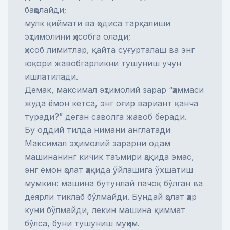
баҳолайди;
мулк қиймати ва ҳодиса тарқалиши
эҳтимолини ҳисобга олади;
ҳисоб лимитлар, қайта суғурталаш ва энг
юқори жавобгарликни тушуниш учун
ишлатилади.
Демак, максимал эҳтимолий зарар “ҳаммаси
жуда ёмон кетса, энг оғир вариант қанча
туради?” деган саволга жавоб беради.
Бу оддий тилда нимани англатади
Максимал эҳтимолий зарарни одам
машинанинг кичик таъмири ҳақида эмас,
энг ёмон ҳолат ҳақида ўйлашига ўхшатиш
мумкин: машина бутунлай пачоқ бўлган ва
деярли тиклаб бўлмайди. Бундай ҳолат ҳар
куни бўлмайди, лекин машина қиммат
бўлса, буни тушуниш муҳим.