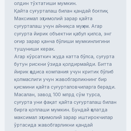
олдин тўхтатиши мумкин.
Қайта суғурталаш билан қандай боғлиқ
Максимал эҳтимолий зарар қайта
суғурталаш учун айниқса муҳим. Агар
суғурта йирик объектни қабул қилса, энг
оғир зарар қанча бўлиши мумкинлигини
тушуниши керак.
Агар кўрсаткич жуда катта бўлса, суғурта
бутун рискни ўзида қолдирмайди. Битта
йирик ҳодиса компания учун критик бўлиб
қолмаслиги учун жавобгарликнинг бир
қисмини қайта суғурталовчиларга беради.
Масалан, завод 100 млрд сўм турса,
суғурта уни фақат қайта суғурталаш билан
бирга қоплаши мумкин. Бундай ҳолатда
максимал эҳтимолий зарар иштирокчилар
ўртасида жавобгарликни қандай