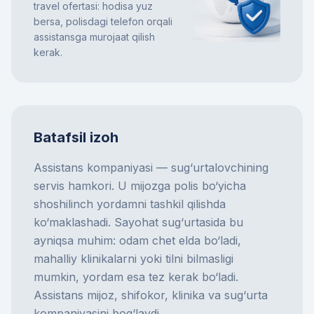
travel ofertasi: hodisa yuz
bersa, polisdagi telefon orqali
assistansga murojaat qilish
kerak.
Batafsil izoh
Assistans kompaniyasi — sug‘urtalovchining
servis hamkori. U mijozga polis bo‘yicha
shoshilinch yordamni tashkil qilishda
ko‘maklashadi. Sayohat sug‘urtasida bu
ayniqsa muhim: odam chet elda bo‘ladi,
mahalliy klinikalarni yoki tilni bilmasligi
mumkin, yordam esa tez kerak bo‘ladi.
Assistans mijoz, shifokor, klinika va sug‘urta
kompaniyasini bog‘laydi.