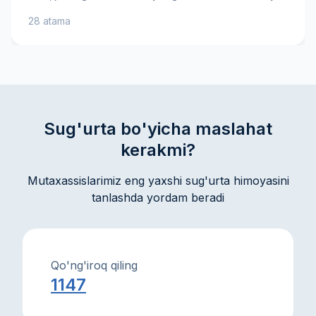
xavf-xatarlargacha. Sug'urta mukofoti, franchise va
28 atama
tovon puli kabi muhim atamalarni bilib oling — bu sizga
sug'urta shartnomasini yaxshiroq tushunishga va ongli
qarorlar qabul qilishga yordam beradi. Amaliy
tushuntirishlar va maslahatlar mol-mulkingiz va
manfaatlaringizni ishonch bilan himoya qilishga
ko'maklashadi.
Sug'urta bo'yicha maslahat
kerakmi?
Mutaxassislarimiz eng yaxshi sug'urta himoyasini
tanlashda yordam beradi
Qo'ng'iroq qiling
1147