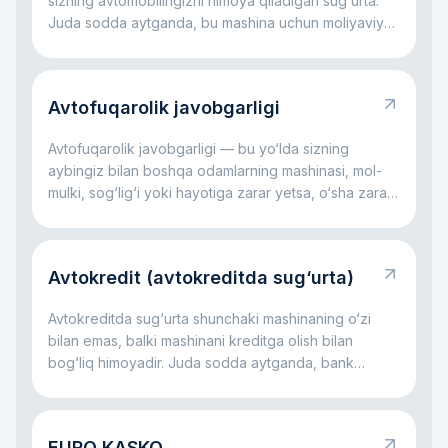
sizning avtomobilingizni himoya qiladigan sug‘urta.
Juda sodda aytganda, bu mashina uchun moliyaviy
yostiqcha kabi: avariya bo‘lsa, oyna sinsa,
avtoturargohda shikast yetsa, daraxt tushsa yoki
hatto mashina o‘g‘irlansa ham, katta xarajatlarning bir
Avtofuqarolik javobgarligi
qismini sug‘urta kompaniyasi o‘z zimmasiga olishi
mumkin. Asosiy g‘oya oddiy: KASKO sizni katta
Avtofuqarolik javobgarligi — bu yo‘lda sizning
avtomobil xarajatlari bilan yolg‘iz qoldirmaslikka
aybingiz bilan boshqa odamlarning mashinasi, mol-
yordam beradi.
mulki, sog‘lig‘i yoki hayotiga zarar yetsa, o‘sha zarar
uchun sizning javobgarligingizdir. Juda sodda
aytganda, bu rulda qilingan xato boshqaning zarariga
aylanganda ishlaydigan qoidadir. Asosiy fikr oddiy:
Avtokredit (avtokreditda sug‘urta)
bu javobgarlik jabrlanuvchi kompensatsiyasiz
qolmasligi, aybdor esa hamma xarajatni yolg‘iz o‘zi
Avtokreditda sug‘urta shunchaki mashinaning o‘zi
ko‘tarmasligi uchun kerak.
bilan emas, balki mashinani kreditga olish bilan
bog‘liq himoyadir. Juda sodda aytganda, bank
avtomobil uchun pul beradi va mashina ham, to‘lovlar
jarayoni ham himoyalangan bo‘lishini xohlaydi. Shu
sabab avtokredit bilan birga ko‘pincha sug‘urta ham
EURO KASKO