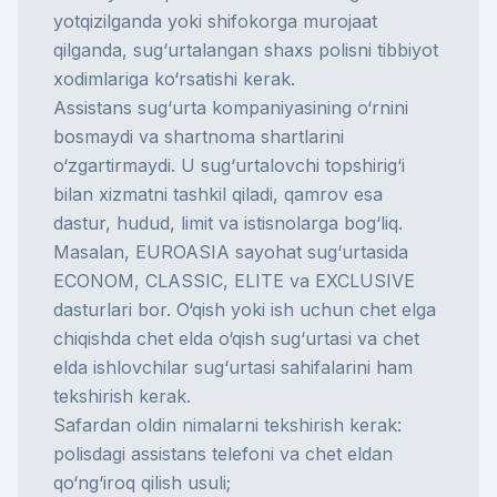
yotqizilganda yoki shifokorga murojaat
qilganda, sug‘urtalangan shaxs polisni tibbiyot
xodimlariga ko‘rsatishi kerak.
Assistans sug‘urta kompaniyasining o‘rnini
bosmaydi va shartnoma shartlarini
o‘zgartirmaydi. U sug‘urtalovchi topshirig‘i
bilan xizmatni tashkil qiladi, qamrov esa
dastur, hudud, limit va istisnolarga bog‘liq.
Masalan, EUROASIA
sayohat sug‘urtasi
da
ECONOM, CLASSIC, ELITE va EXCLUSIVE
dasturlari bor. O‘qish yoki ish uchun chet elga
chiqishda
chet elda o‘qish sug‘urtasi
va
chet
elda ishlovchilar sug‘urtasi
sahifalarini ham
tekshirish kerak.
Safardan oldin nimalarni tekshirish kerak:
polisdagi assistans telefoni va chet eldan
qo‘ng‘iroq qilish usuli;