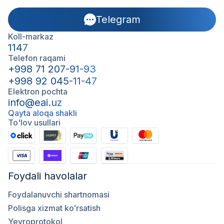
Telegram
Koll-markaz
1147
Telefon raqami
+998 71 207-91-93
+998 92 045-11-47
Elektron pochta
info@eai.uz
Qayta aloqa shakli
To'lov usullari
Foydali havolalar
Foydalanuvchi shartnomasi
Polisga xizmat koʻrsatish
Yevroprotokol