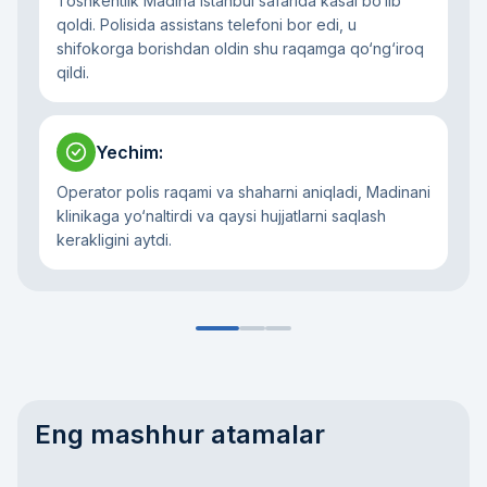
Toshkentlik Madina Istanbul safarida kasal bo‘lib
qoldi. Polisida assistans telefoni bor edi, u
shifokorga borishdan oldin shu raqamga qo‘ng‘iroq
qildi.
Yechim
:
Operator polis raqami va shaharni aniqladi, Madinani
klinikaga yo‘naltirdi va qaysi hujjatlarni saqlash
kerakligini aytdi.
Eng mashhur atamalar