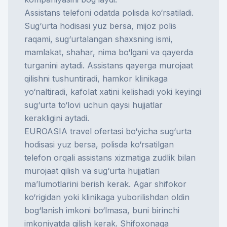
Assistans telefoni odatda polisda ko‘rsatiladi.
Sug‘urta hodisasi yuz bersa, mijoz polis
raqami, sug‘urtalangan shaxsning ismi,
mamlakat, shahar, nima bo‘lgani va qayerda
turganini aytadi. Assistans qayerga murojaat
qilishni tushuntiradi, hamkor klinikaga
yo‘naltiradi, kafolat xatini kelishadi yoki keyingi
sug‘urta to‘lovi
uchun qaysi hujjatlar
kerakligini aytadi.
EUROASIA travel ofertasi bo‘yicha sug‘urta
hodisasi yuz bersa, polisda ko‘rsatilgan
telefon orqali assistans xizmatiga zudlik bilan
murojaat qilish va sug‘urta hujjatlari
ma’lumotlarini berish kerak. Agar shifokor
ko‘rigidan yoki klinikaga yuborilishdan oldin
bog‘lanish imkoni bo‘lmasa, buni birinchi
imkoniyatda qilish kerak. Shifoxonaga