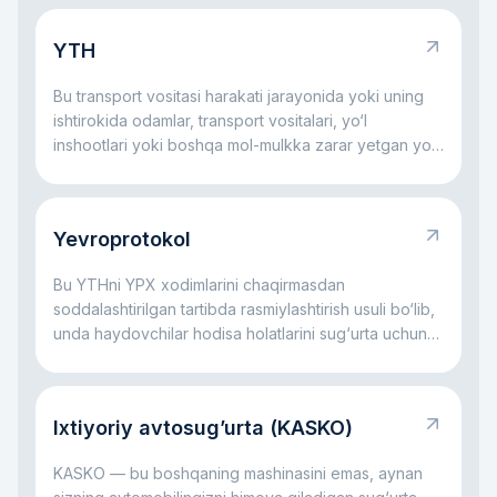
YTH
Bu transport vositasi harakati jarayonida yoki uning
ishtirokida odamlar, transport vositalari, yo‘l
inshootlari yoki boshqa mol-mulkka zarar yetgan yo‘l
hodisasidir.
Yevroprotokol
Bu YTHni YPX xodimlarini chaqirmasdan
soddalashtirilgan tartibda rasmiylashtirish usuli bo‘lib,
unda haydovchilar hodisa holatlarini sug‘urta uchun
o‘zlari qayd etadilar.
Ixtiyoriy avtosug’urta (KASKO)
KASKO — bu boshqaning mashinasini emas, aynan