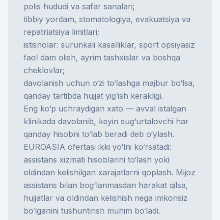
polis hududi va safar sanalari;
tibbiy yordam, stomatologiya, evakuatsiya va
repatriatsiya
limitlari;
istisnolar: surunkali kasalliklar, sport opsiyasiz
faol dam olish, ayrim tashxislar va boshqa
cheklovlar;
davolanish uchun o‘zi to‘lashga majbur bo‘lsa,
qanday tartibda hujjat yig‘ish kerakligi.
Eng ko‘p uchraydigan xato — avval istalgan
klinikada davolanib, keyin sug‘urtalovchi har
qanday hisobni to‘lab beradi deb o‘ylash.
EUROASIA ofertasi ikki yo‘lni ko‘rsatadi:
assistans xizmati hisoblarini to‘lash yoki
oldindan kelishilgan xarajatlarni qoplash. Mijoz
assistans bilan bog‘lanmasdan harakat qilsa,
hujjatlar va oldindan kelishish nega imkonsiz
bo‘lganini tushuntirish muhim bo‘ladi.