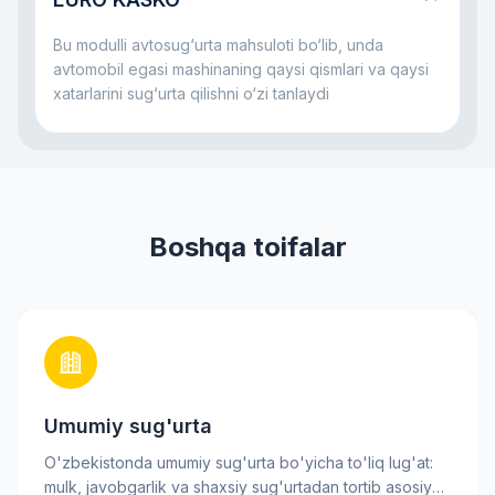
bo‘ladi: u mashina bilan jiddiy muammo yuz bersa,
ham bank, ham qarz oluvchi uchun xatarni
Bu modulli avtosug‘urta mahsuloti bo‘lib, unda
kamaytirishga yordam beradi.
avtomobil egasi mashinaning qaysi qismlari va qaysi
xatarlarini sug‘urta qilishni o‘zi tanlaydi
Boshqa toifalar
Umumiy sug'urta
O'zbekistonda umumiy sug'urta bo'yicha to'liq lug'at:
mulk, javobgarlik va shaxsiy sug'urtadan tortib asosiy