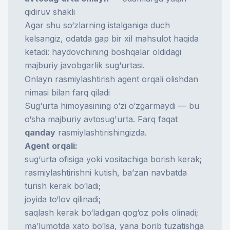
qidiruv shakli
Agar shu so‘zlarning istalganiga duch
kelsangiz, odatda gap bir xil mahsulot haqida
ketadi: haydovchining boshqalar oldidagi
majburiy javobgarlik sug‘urtasi.
Onlayn rasmiylashtirish agent orqali olishdan
nimasi bilan farq qiladi
Sug‘urta himoyasining o‘zi o‘zgarmaydi — bu
o‘sha majburiy avtosug'urta. Farq faqat
qanday
rasmiylashtirishingizda.
Agent orqali:
sug‘urta ofisiga yoki vositachiga borish kerak;
rasmiylashtirishni kutish, ba’zan navbatda
turish kerak bo‘ladi;
joyida to‘lov qilinadi;
saqlash kerak bo‘ladigan qog‘oz polis olinadi;
ma’lumotda xato bo‘lsa, yana borib tuzatishga