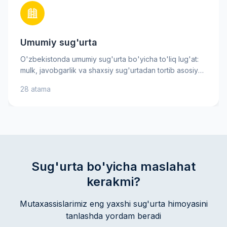
Umumiy sug'urta
O'zbekistonda umumiy sug'urta bo'yicha to'liq lug'at:
mulk, javobgarlik va shaxsiy sug'urtadan tortib asosiy
xavf-xatarlargacha. Sug'urta mukofoti, franchise va
28 atama
tovon puli kabi muhim atamalarni bilib oling — bu sizga
sug'urta shartnomasini yaxshiroq tushunishga va ongli
qarorlar qabul qilishga yordam beradi. Amaliy
tushuntirishlar va maslahatlar mol-mulkingiz va
manfaatlaringizni ishonch bilan himoya qilishga
ko'maklashadi.
Sug'urta bo'yicha maslahat
kerakmi?
Mutaxassislarimiz eng yaxshi sug'urta himoyasini
tanlashda yordam beradi