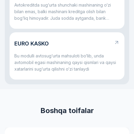
qolmasligi, aybdor esa hamma xarajatni yolg‘iz o‘zi
Avtokreditda sug‘urta shunchaki mashinaning o‘zi
ko‘tarmasligi uchun kerak.
bilan emas, balki mashinani kreditga olish bilan
bog‘liq himoyadir. Juda sodda aytganda, bank
avtomobil uchun pul beradi va mashina ham, to‘lovlar
jarayoni ham himoyalangan bo‘lishini xohlaydi. Shu
sabab avtokredit bilan birga ko‘pincha sug‘urta ham
EURO KASKO
bo‘ladi: u mashina bilan jiddiy muammo yuz bersa,
ham bank, ham qarz oluvchi uchun xatarni
Bu modulli avtosug‘urta mahsuloti bo‘lib, unda
kamaytirishga yordam beradi.
avtomobil egasi mashinaning qaysi qismlari va qaysi
xatarlarini sug‘urta qilishni o‘zi tanlaydi
Boshqa toifalar