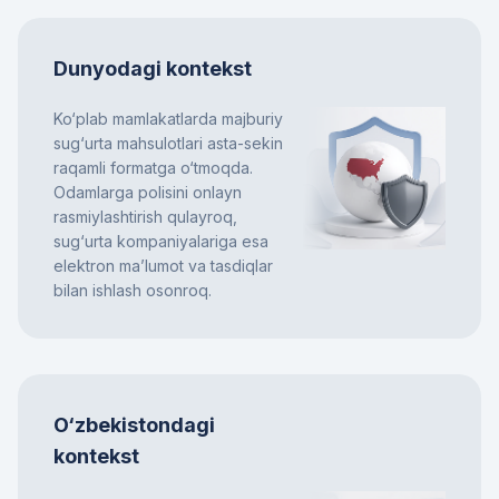
Dunyodagi kontekst
Ko‘plab mamlakatlarda majburiy
sug‘urta mahsulotlari asta-sekin
raqamli formatga o‘tmoqda.
Odamlarga polisini onlayn
rasmiylashtirish qulayroq,
sug‘urta kompaniyalariga esa
elektron ma’lumot va tasdiqlar
bilan ishlash osonroq.
O‘zbekistondagi
kontekst