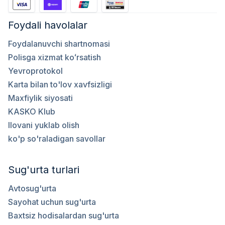
Foydali havolalar
Foydalanuvchi shartnomasi
Polisga xizmat koʻrsatish
Yevroprotokol
Karta bilan to'lov xavfsizligi
Maxfiylik siyosati
KASKO Klub
Ilovani yuklab olish
ko'p so'raladigan savollar
Sug'urta turlari
Avtosug'urta
Sayohat uchun sug'urta
Baxtsiz hodisalardan sug'urta