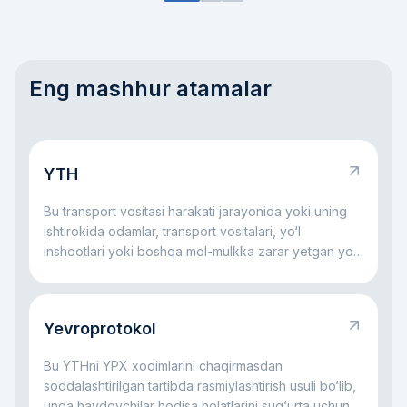
Eng mashhur atamalar
YTH
Bu transport vositasi harakati jarayonida yoki uning
ishtirokida odamlar, transport vositalari, yo‘l
inshootlari yoki boshqa mol-mulkka zarar yetgan yo‘l
hodisasidir.
Yevroprotokol
Bu YTHni YPX xodimlarini chaqirmasdan
soddalashtirilgan tartibda rasmiylashtirish usuli bo‘lib,
unda haydovchilar hodisa holatlarini sug‘urta uchun