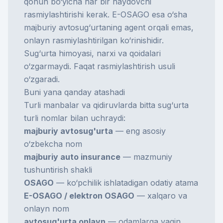
qonun bo‘yicha har bir haydovchi
rasmiylashtirishi kerak. E-OSAGO esa o‘sha
majburiy avtosug‘urtaning agent orqali emas,
onlayn rasmiylashtirilgan ko‘rinishidir.
Sug‘urta himoyasi, narxi va qoidalari
o‘zgarmaydi. Faqat rasmiylashtirish usuli
o‘zgaradi.
Buni yana qanday atashadi
Turli manbalar va qidiruvlarda bitta sug‘urta
turli nomlar bilan uchraydi:
majburiy avtosug'urta
— eng asosiy
o‘zbekcha nom
majburiy auto insurance
— mazmuniy
tushuntirish shakli
OSAGO
— ko‘pchilik ishlatadigan odatiy atama
E-OSAGO / elektron OSAGO
— xalqaro va
onlayn nom
avtosug'urta onlayn
— odamlarga yaqin