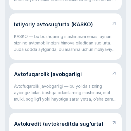
o‘zlari qayd etadilar.
Ixtiyoriy avtosug’urta (KASKO)
KASKO — bu boshqaning mashinasini emas, aynan
sizning avtomobilingizni himoya qiladigan sug‘urta.
Juda sodda aytganda, bu mashina uchun moliyaviy
yostiqcha kabi: avariya bo‘lsa, oyna sinsa,
avtoturargohda shikast yetsa, daraxt tushsa yoki
hatto mashina o‘g‘irlansa ham, katta xarajatlarning bir
Avtofuqarolik javobgarligi
qismini sug‘urta kompaniyasi o‘z zimmasiga olishi
mumkin. Asosiy g‘oya oddiy: KASKO sizni katta
Avtofuqarolik javobgarligi — bu yo‘lda sizning
avtomobil xarajatlari bilan yolg‘iz qoldirmaslikka
aybingiz bilan boshqa odamlarning mashinasi, mol-
yordam beradi.
mulki, sog‘lig‘i yoki hayotiga zarar yetsa, o‘sha zarar
uchun sizning javobgarligingizdir. Juda sodda
aytganda, bu rulda qilingan xato boshqaning zarariga
aylanganda ishlaydigan qoidadir. Asosiy fikr oddiy:
Avtokredit (avtokreditda sug‘urta)
bu javobgarlik jabrlanuvchi kompensatsiyasiz