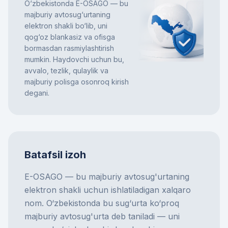
O‘zbekistonda E-OSAGO — bu
majburiy avtosug‘urtaning
elektron shakli bo‘lib, uni
qog‘oz blankasiz va ofisga
bormasdan rasmiylashtirish
mumkin. Haydovchi uchun bu,
avvalo, tezlik, qulaylik va
majburiy polisga osonroq kirish
degani.
Batafsil izoh
E-OSAGO — bu majburiy avtosug'urtaning
elektron shakli uchun ishlatiladigan xalqaro
nom. O‘zbekistonda bu sug‘urta ko‘proq
majburiy avtosug'urta deb taniladi — uni