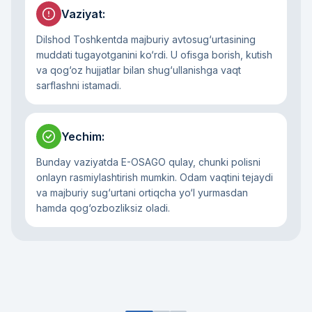
Vaziyat
:
Dilshod Toshkentda majburiy avtosug‘urtasining
muddati tugayotganini ko‘rdi. U ofisga borish, kutish
va qog‘oz hujjatlar bilan shug‘ullanishga vaqt
sarflashni istamadi.
Yechim
:
Bunday vaziyatda E-OSAGO qulay, chunki polisni
onlayn rasmiylashtirish mumkin. Odam vaqtini tejaydi
va majburiy sug‘urtani ortiqcha yo‘l yurmasdan
hamda qog‘ozbozliksiz oladi.