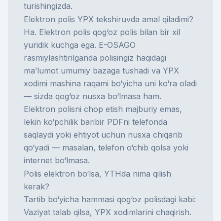
turishingizda.
Elektron polis YPX tekshiruvda amal qiladimi?
Ha. Elektron polis qog‘oz polis bilan bir xil
yuridik kuchga ega. E-OSAGO
rasmiylashtirilganda polisingiz haqidagi
ma’lumot umumiy bazaga tushadi va YPX
xodimi mashina raqami bo‘yicha uni ko‘ra oladi
— sizda qog‘oz nusxa bo‘lmasa ham.
Elektron polisni chop etish majburiy emas,
lekin ko‘pchilik baribir PDFni telefonda
saqlaydi yoki ehtiyot uchun nusxa chiqarib
qo‘yadi — masalan, telefon o‘chib qolsa yoki
internet bo‘lmasa.
Polis elektron bo‘lsa, YTHda nima qilish
kerak?
Tartib bo‘yicha hammasi qog‘oz polisdagi kabi:
Vaziyat talab qilsa, YPX xodimlarini chaqirish.