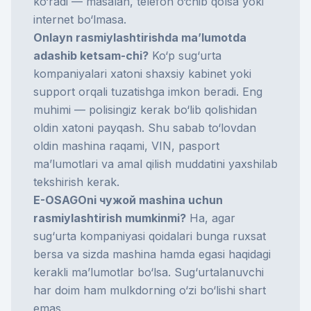
ko‘radi — masalan, telefon o‘chib qolsa yoki
internet bo‘lmasa.
Onlayn rasmiylashtirishda ma’lumotda
adashib ketsam-chi?
Ko‘p sug‘urta
kompaniyalari xatoni shaxsiy kabinet yoki
support orqali tuzatishga imkon beradi. Eng
muhimi — polisingiz kerak bo‘lib qolishidan
oldin xatoni payqash. Shu sabab to‘lovdan
oldin mashina raqami, VIN, pasport
ma’lumotlari va amal qilish muddatini yaxshilab
tekshirish kerak.
E-OSAGOni чужой mashina uchun
rasmiylashtirish mumkinmi?
Ha, agar
sug‘urta kompaniyasi qoidalari bunga ruxsat
bersa va sizda mashina hamda egasi haqidagi
kerakli ma’lumotlar bo‘lsa. Sug‘urtalanuvchi
har doim ham mulkdorning o‘zi bo‘lishi shart
emas.