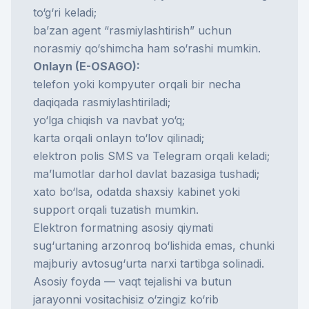
to‘g‘ri keladi;
ba’zan agent “rasmiylashtirish” uchun
norasmiy qo‘shimcha ham so‘rashi mumkin.
Onlayn (E-OSAGO):
telefon yoki kompyuter orqali bir necha
daqiqada rasmiylashtiriladi;
yo‘lga chiqish va navbat yo‘q;
karta orqali onlayn to‘lov qilinadi;
elektron polis SMS va Telegram orqali keladi;
ma’lumotlar darhol davlat bazasiga tushadi;
xato bo‘lsa, odatda shaxsiy kabinet yoki
support orqali tuzatish mumkin.
Elektron formatning asosiy qiymati
sug‘urtaning arzonroq bo‘lishida emas, chunki
majburiy avtosug‘urta narxi tartibga solinadi.
Asosiy foyda — vaqt tejalishi va butun
jarayonni vositachisiz o‘zingiz ko‘rib