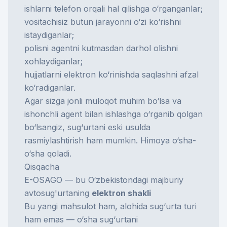
ishlarni telefon orqali hal qilishga o‘rganganlar;
vositachisiz butun jarayonni o‘zi ko‘rishni
istaydiganlar;
polisni agentni kutmasdan darhol olishni
xohlaydiganlar;
hujjatlarni elektron ko‘rinishda saqlashni afzal
ko‘radiganlar.
Agar sizga jonli muloqot muhim bo‘lsa va
ishonchli agent bilan ishlashga o‘rganib qolgan
bo‘lsangiz, sug‘urtani eski usulda
rasmiylashtirish ham mumkin. Himoya o‘sha-
o‘sha qoladi.
Qisqacha
E-OSAGO — bu O‘zbekistondagi majburiy
avtosug'urtaning
elektron shakli
Bu yangi mahsulot ham, alohida sug‘urta turi
ham emas — o‘sha sug‘urtani