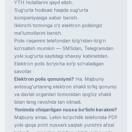
YTH holatlarini qayd etish.
Sug‘urta hodisasi haqida sug‘urta
kompaniyasiga xabar berish.
Ikkinchi tomonga o‘z elektron polisingiz
ma’lumotlarini berish.
Polis raqamini telefondan to‘g‘ridan-to‘g‘ri
ko‘rsatish mumkin — SMSdan, Telegramdan
yoki sug‘urta saytidagi shaxsiy kabinetdan.
Elektron polis bo‘yicha ko‘p so‘raladigan
savollar
Elektron polis qonuniymi?
Ha. Majburiy
avtosug‘urtaning elektron shakli to‘liq qonuniy
va davlat organlari tomonidan qog‘oz shakli
bilan teng ravishda tan olinadi.
Yonimda chiqarilgan nusxa bo‘lishi kerakmi?
Majburiy emas. Lekin ko‘pchilik telefonida PDF
yoki qisqa print nusxani saqlab yurishni afzal