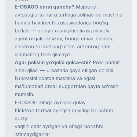
E-OSAGO narxi qancha?
Majburiy
avtosug‘urta narxi tartibga solinadi va mashina
hamda haydovchi xususiyatlariga bog‘liq
bo‘ladi — onlayn rasmiylashtirasizmi yoki
agent orqali olasizmi, bunga emas. Demak,
elektron format sug‘urtani arzonroq ham,
qimmatroq ham qilmaydi.
Agar polisim yo‘qolib qolsa-chi?
Polis baribir
amal qiladi — u bazada qayd etilgan bo‘ladi.
Nusxasini odatda mashina va egasi
ma’lumotlari orqali supportdan qayta so‘rash
mumkin.
E-OSAGO kimga ayniqsa qulay
Elektron format ayniqsa quyidagilar uchun
qulay:
vaqtini qadrlaydigan va ofisga borishni
istamaydiganlar;