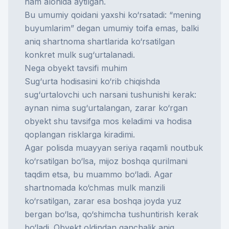
ham alohida aytilgan.
Bu umumiy qoidani yaxshi ko‘rsatadi: “mening
buyumlarim” degan umumiy toifa emas, balki
aniq shartnoma shartlarida ko‘rsatilgan
konkret mulk sug‘urtalanadi.
Nega obyekt tavsifi muhim
Sug‘urta hodisasini ko‘rib chiqishda
sug‘urtalovchi uch narsani tushunishi kerak:
aynan nima sug‘urtalangan, zarar ko‘rgan
obyekt shu tavsifga mos keladimi va hodisa
qoplangan risklarga kiradimi.
Agar polisda muayyan seriya raqamli noutbuk
ko‘rsatilgan bo‘lsa, mijoz boshqa qurilmani
taqdim etsa, bu muammo bo‘ladi. Agar
shartnomada ko‘chmas mulk manzili
ko‘rsatilgan, zarar esa boshqa joyda yuz
bergan bo‘lsa, qo‘shimcha tushuntirish kerak
bo‘ladi. Obyekt oldindan qanchalik aniq