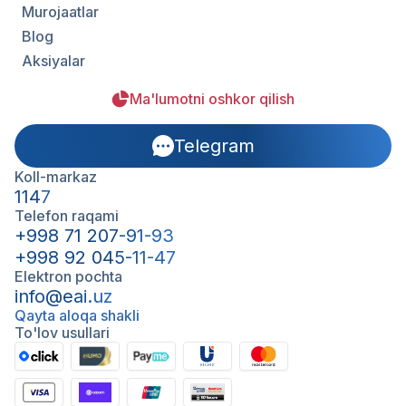
Murojaatlar
Blog
Aksiyalar
Ma'lumotni oshkor qilish
Telegram
Koll-markaz
1147
Telefon raqami
+998 71 207-91-93
+998 92 045-11-47
Elektron pochta
info@eai.uz
Qayta aloqa shakli
To'lov usullari