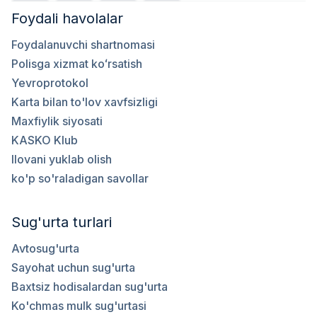
Foydali havolalar
Foydalanuvchi shartnomasi
Polisga xizmat koʻrsatish
Yevroprotokol
Karta bilan to'lov xavfsizligi
Maxfiylik siyosati
KASKO Klub
Ilovani yuklab olish
ko'p so'raladigan savollar
Sug'urta turlari
Avtosug'urta
Sayohat uchun sug'urta
Baxtsiz hodisalardan sug'urta
Ko'chmas mulk sug'urtasi