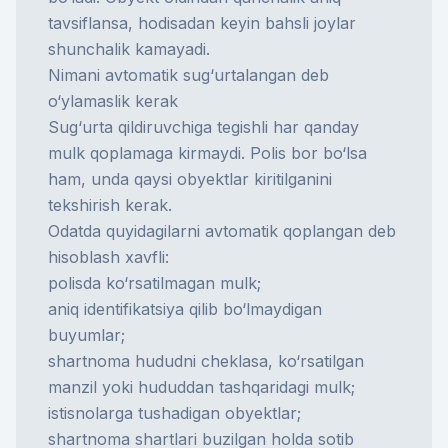
tavsiflansa, hodisadan keyin bahsli joylar
shunchalik kamayadi.
Nimani avtomatik sug‘urtalangan deb
o‘ylamaslik kerak
Sug‘urta qildiruvchiga tegishli har qanday
mulk qoplamaga kirmaydi. Polis bor bo‘lsa
ham, unda qaysi obyektlar kiritilganini
tekshirish kerak.
Odatda quyidagilarni avtomatik qoplangan deb
hisoblash xavfli:
polisda ko‘rsatilmagan mulk;
aniq identifikatsiya qilib bo‘lmaydigan
buyumlar;
shartnoma hududni cheklasa, ko‘rsatilgan
manzil yoki hududdan tashqaridagi mulk;
istisnolarga tushadigan obyektlar;
shartnoma shartlari buzilgan holda sotib