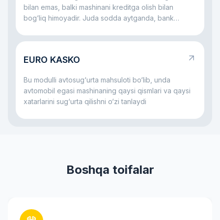
bilan emas, balki mashinani kreditga olish bilan
bog‘liq himoyadir. Juda sodda aytganda, bank
avtomobil uchun pul beradi va mashina ham, to‘lovlar
jarayoni ham himoyalangan bo‘lishini xohlaydi. Shu
sabab avtokredit bilan birga ko‘pincha sug‘urta ham
EURO KASKO
bo‘ladi: u mashina bilan jiddiy muammo yuz bersa,
ham bank, ham qarz oluvchi uchun xatarni
Bu modulli avtosug‘urta mahsuloti bo‘lib, unda
kamaytirishga yordam beradi.
avtomobil egasi mashinaning qaysi qismlari va qaysi
xatarlarini sug‘urta qilishni o‘zi tanlaydi
Boshqa toifalar