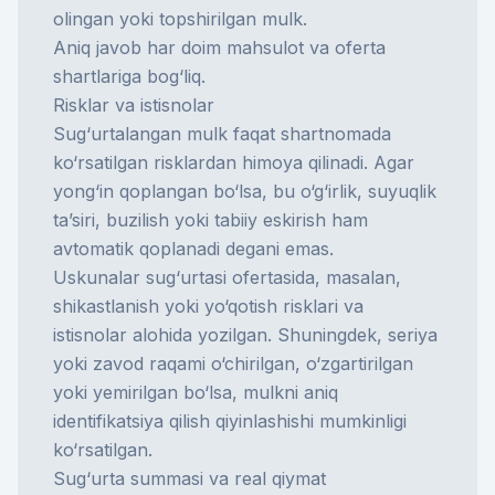
olingan yoki topshirilgan mulk.
Aniq javob har doim mahsulot va oferta
shartlariga bog‘liq.
Risklar va istisnolar
Sug‘urtalangan mulk faqat shartnomada
ko‘rsatilgan risklardan himoya qilinadi. Agar
yong‘in qoplangan bo‘lsa, bu o‘g‘irlik, suyuqlik
ta’siri, buzilish yoki tabiiy eskirish ham
avtomatik qoplanadi degani emas.
Uskunalar sug‘urtasi ofertasida, masalan,
shikastlanish yoki yo‘qotish risklari va
istisnolar alohida yozilgan. Shuningdek, seriya
yoki zavod raqami o‘chirilgan, o‘zgartirilgan
yoki yemirilgan bo‘lsa, mulkni aniq
identifikatsiya qilish qiyinlashishi mumkinligi
ko‘rsatilgan.
Sug‘urta summasi va real qiymat