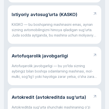
Ixtiyoriy avtosug’urta (KASKO)
KASKO — bu boshqaning mashinasini emas, aynan
sizning avtomobilingizni himoya qiladigan sug‘urta.
Juda sodda aytganda, bu mashina uchun moliyaviy
yostiqcha kabi: avariya bo‘lsa, oyna sinsa,
avtoturargohda shikast yetsa, daraxt tushsa yoki
hatto mashina o‘g‘irlansa ham, katta xarajatlarning bir
Avtofuqarolik javobgarligi
qismini sug‘urta kompaniyasi o‘z zimmasiga olishi
mumkin. Asosiy g‘oya oddiy: KASKO sizni katta
Avtofuqarolik javobgarligi — bu yo‘lda sizning
avtomobil xarajatlari bilan yolg‘iz qoldirmaslikka
aybingiz bilan boshqa odamlarning mashinasi, mol-
yordam beradi.
mulki, sog‘lig‘i yoki hayotiga zarar yetsa, o‘sha zarar
uchun sizning javobgarligingizdir. Juda sodda
aytganda, bu rulda qilingan xato boshqaning zarariga
aylanganda ishlaydigan qoidadir. Asosiy fikr oddiy:
Avtokredit (avtokreditda sug‘urta)
bu javobgarlik jabrlanuvchi kompensatsiyasiz
qolmasligi, aybdor esa hamma xarajatni yolg‘iz o‘zi
Avtokreditda sug‘urta shunchaki mashinaning o‘zi
ko‘tarmasligi uchun kerak.