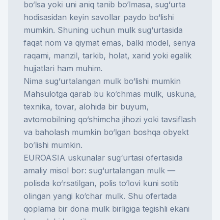
bo‘lsa yoki uni aniq tanib bo‘lmasa, sug‘urta
hodisasidan keyin savollar paydo bo‘lishi
mumkin. Shuning uchun mulk sug‘urtasida
faqat nom va qiymat emas, balki model, seriya
raqami, manzil, tarkib, holat, xarid yoki egalik
hujjatlari ham muhim.
Nima sug‘urtalangan mulk bo‘lishi mumkin
Mahsulotga qarab bu ko‘chmas mulk, uskuna,
texnika, tovar, alohida bir buyum,
avtomobilning qo‘shimcha jihozi yoki tavsiflash
va baholash mumkin bo‘lgan boshqa obyekt
bo‘lishi mumkin.
EUROASIA uskunalar sug‘urtasi ofertasida
amaliy misol bor: sug‘urtalangan mulk —
polisda ko‘rsatilgan, polis to‘lovi kuni sotib
olingan yangi ko‘char mulk. Shu ofertada
qoplama bir dona mulk birligiga tegishli ekani