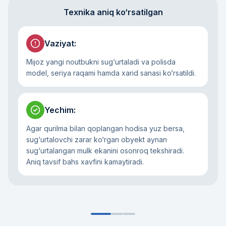
Texnika aniq ko‘rsatilgan
Vaziyat
:
Mijoz yangi noutbukni sug‘urtaladi va polisda
model, seriya raqami hamda xarid sanasi ko‘rsatildi.
Yechim
:
Agar qurilma bilan qoplangan hodisa yuz bersa,
sug‘urtalovchi zarar ko‘rgan obyekt aynan
sug‘urtalangan mulk ekanini osonroq tekshiradi.
Aniq tavsif bahs xavfini kamaytiradi.