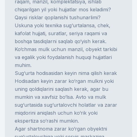
raqam, manzil, komplektatsiya, ishlab
chiqarilgan yil yoki hujjatlar mos keladimi?
Qaysi risklar qoplanishi tushunarlimi?
Uskuna yoki texnika sug‘urtalansa, chek,
kafolat hujjati, suratlar, seriya raqami va
boshqa tasdiqlarni saqlab qo‘yish kerak.
Ko‘chmas mulk uchun manzil, obyekt tarkibi
va egalik yoki foydalanish huquqi hujjatlari
muhim.
Sug‘urta hodisasidan keyin nima qilish kerak
Hodisadan keyin zarar ko‘rgan mulkni yoki
uning qoldiqlarini saqlash kerak, agar bu
mumkin va xavfsiz bo‘lsa. Avto va mulk
sug‘urtasida sug‘urtalovchi holatlar va zarar
miqdorini aniqlash uchun ko‘rik yoki
ekspertiza so‘rashi mumkin.
Agar shartnoma zarar ko‘rgan obyektni
sug‘urtalovchiga yoki servis markaziga