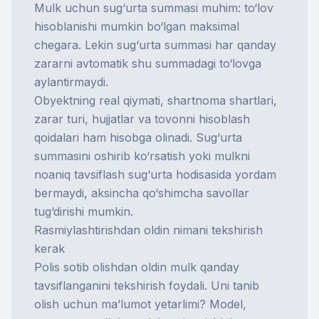
Mulk uchun sug‘urta summasi muhim: to‘lov
hisoblanishi mumkin bo‘lgan maksimal
chegara. Lekin sug‘urta summasi har qanday
zararni avtomatik shu summadagi to‘lovga
aylantirmaydi.
Obyektning real qiymati, shartnoma shartlari,
zarar turi, hujjatlar va tovonni hisoblash
qoidalari ham hisobga olinadi. Sug‘urta
summasini oshirib ko‘rsatish yoki mulkni
noaniq tavsiflash sug‘urta hodisasida yordam
bermaydi, aksincha qo‘shimcha savollar
tug‘dirishi mumkin.
Rasmiylashtirishdan oldin nimani tekshirish
kerak
Polis sotib olishdan oldin mulk qanday
tavsiflanganini tekshirish foydali. Uni tanib
olish uchun ma’lumot yetarlimi? Model,