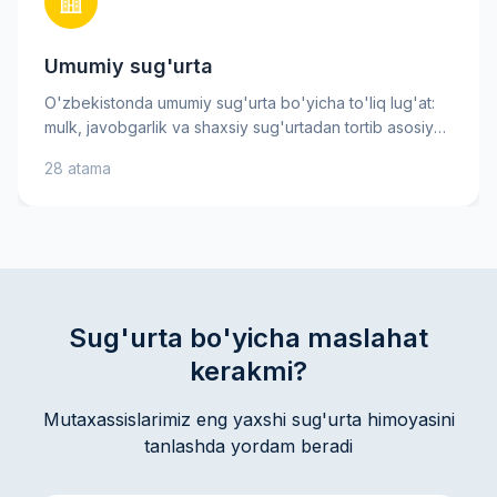
Umumiy sug'urta
O'zbekistonda umumiy sug'urta bo'yicha to'liq lug'at:
mulk, javobgarlik va shaxsiy sug'urtadan tortib asosiy
xavf-xatarlargacha. Sug'urta mukofoti, franchise va
28 atama
tovon puli kabi muhim atamalarni bilib oling — bu sizga
sug'urta shartnomasini yaxshiroq tushunishga va ongli
qarorlar qabul qilishga yordam beradi. Amaliy
tushuntirishlar va maslahatlar mol-mulkingiz va
manfaatlaringizni ishonch bilan himoya qilishga
ko'maklashadi.
Sug'urta bo'yicha maslahat
kerakmi?
Mutaxassislarimiz eng yaxshi sug'urta himoyasini
tanlashda yordam beradi