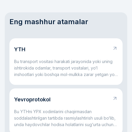
Eng mashhur atamalar
YTH
Bu transport vositasi harakati jarayonida yoki uning
ishtirokida odamlar, transport vositalari, yo‘l
inshootlari yoki boshqa mol-mulkka zarar yetgan yo‘l
hodisasidir.
Yevroprotokol
Bu YTHni YPX xodimlarini chaqirmasdan
soddalashtirilgan tartibda rasmiylashtirish usuli bo‘lib,
unda haydovchilar hodisa holatlarini sug‘urta uchun
o‘zlari qayd etadilar.