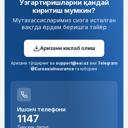
Ўзгартиришларни қандай
киритиш мумкин?
Мутахассисларимиз сизга исталган
вақтда ёрдам беришга тайёр
Аризани юклаб олиш
Аризани тўлдиринг ва
support@eai.uz
ёки
Telegram
@EuroasiaInsurance
га юборинг
Ишонч телефони
1147
Туну кун, бепул