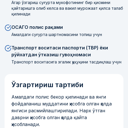
Агар ўзгариш суғурта мукофотининг бир қисмини
қайтаришга олиб келса ва вакил мурожаат қилса талаб
қилинади
ОСАГО полис рақами
Амалдаги суғурта шартномасини топиш учун
Транспорт воситаси паспорти (ТВР) ёки
рўйхатдан ўтказиш гувоҳномаси
Транспорт воситасига эгалик ҳуқуқини тасдиқлаш учун
Ўзгартириш тартиби
Амалдаги полис бекор қилинади ва янги
фойдаланиш муддатини ҳисобга олган ҳолда
янгиси расмийлаштирилади. Нарх ўтган
даврни ҳисобга олган ҳолда қайта
ҳисобланади.