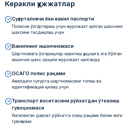
Керакли ҳужжатлар
Суғурталовчи ёки вакил паспорти
Полисни ўзгартириш учун мурожаат қилган шахснинг
шахсини тасдиқлаш учун
Вакилнинг ишончномаси
Шартномага ўзгаришлар киритиш ҳуқуқига эга бўлган
ишончли шахс орқали мурожаат қилганда
ОСАГО полис рақами
Амалдаги суғурта шартномасини топиш ва
идентификация қилиш учун
Транспорт воситасини рўйхатдан ўтказиш
гувоҳномаси
Янгиланган давлат рўйхатга олиш рақами билан янги
гувоҳнома