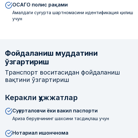
ОСАГО полис рақами
Амалдаги суғурта шартномасини идентификация қилиш
учун
Фойдаланиш муддатини
ўзгартириш
Транспорт воситасидан фойдаланиш
вақтини ўзгартириш
Керакли ҳужжатлар
Суғурталовчи ёки вакил паспорти
Ариза берувчининг шахсини тасдиқлаш учун
Нотариал ишончнома