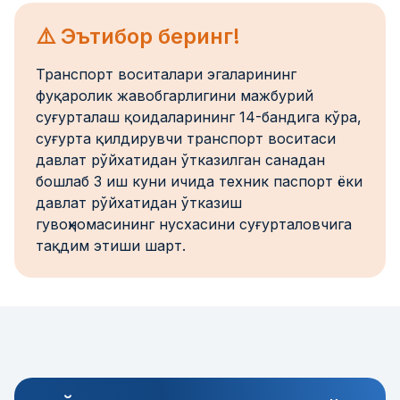
⚠️ Эътибор беринг!
Транспорт воситалари эгаларининг
фуқаролик жавобгарлигини мажбурий
суғурталаш қоидаларининг 14-бандига кўра,
суғурта қилдирувчи транспорт воситаси
давлат рўйхатидан ўтказилган санадан
бошлаб 3 иш куни ичида техник паспорт ёки
давлат рўйхатидан ўтказиш
гувоҳномасининг нусхасини суғурталовчига
тақдим этиши шарт.