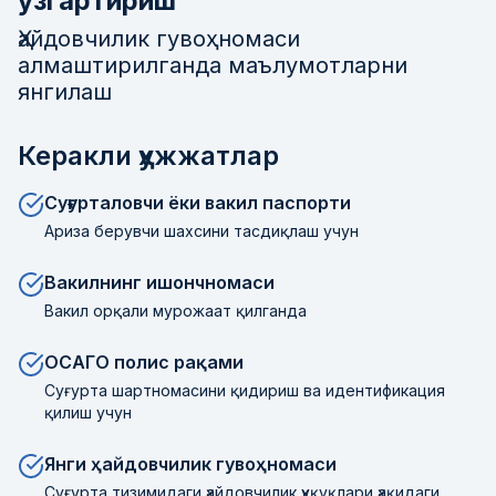
ўзгартириш
Ҳайдовчилик гувоҳномаси
алмаштирилганда маълумотларни
янгилаш
Керакли ҳужжатлар
Суғурталовчи ёки вакил паспорти
Ариза берувчи шахсини тасдиқлаш учун
Вакилнинг ишончномаси
Вакил орқали мурожаат қилганда
ОСАГО полис рақами
Суғурта шартномасини қидириш ва идентификация
қилиш учун
Янги ҳайдовчилик гувоҳномаси
Суғурта тизимидаги ҳайдовчилик ҳуқуқлари ҳақидаги