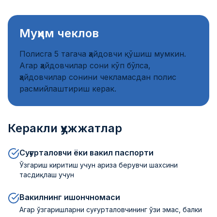
Муҳим чеклов
Полисга 5 тагача ҳайдовчи қўшиш мумкин.
Агар ҳайдовчилар сони кўп бўлса,
ҳайдовчилар сонини чекламасдан полис
расмийлаштириш керак.
Керакли ҳужжатлар
Суғурталовчи ёки вакил паспорти
Ўзгариш киритиш учун ариза берувчи шахсини
тасдиқлаш учун
Вакилнинг ишончномаси
Агар ўзгаришларни суғурталовчининг ўзи эмас, балки