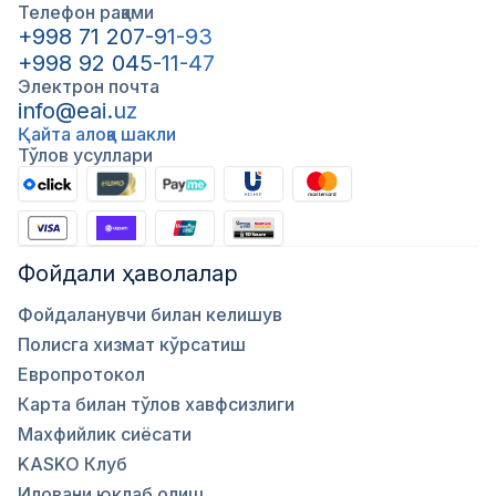
Телефон рақами
+998 71 207-91-93
+998 92 045-11-47
Электрон почта
info@eai.uz
Қайта алоқа шакли
Тўлов усуллари
Фойдали ҳаволалар
Фойдаланувчи билан келишув
Полисга хизмат кўрсатиш
Европротокол
Карта билан тўлов хавфсизлиги
Махфийлик сиёсати
KASKO Клуб
Иловани юклаб олиш