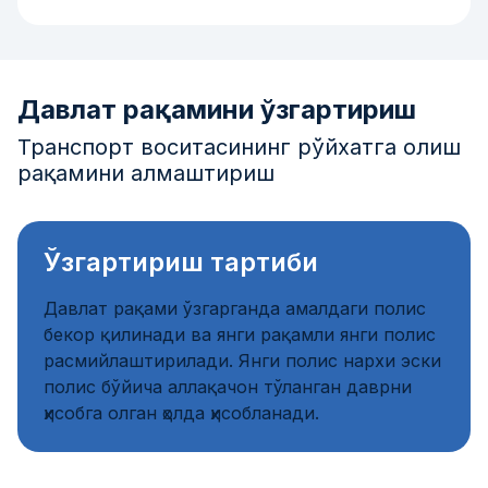
Давлат рақамини ўзгартириш
Транспорт воситасининг рўйхатга олиш
рақамини алмаштириш
Ўзгартириш тартиби
Давлат рақами ўзгарганда амалдаги полис
бекор қилинади ва янги рақамли янги полис
расмийлаштирилади. Янги полис нархи эски
полис бўйича аллақачон тўланган даврни
ҳисобга олган ҳолда ҳисобланади.