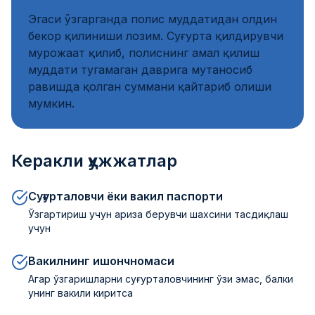
Эгаси ўзгарганда полис муддатидан олдин
бекор қилиниши лозим. Суғурта қилдирувчи
мурожаат қилиб, полиснинг амал қилиш
муддати тугамаган даврига мутаносиб
равишда қолган суммани қайтариб олиши
мумкин.
Керакли ҳужжатлар
Суғурталовчи ёки вакил паспорти
Ўзгартириш учун ариза берувчи шахсини тасдиқлаш
учун
Вакилнинг ишончномаси
Агар ўзгаришларни суғурталовчининг ўзи эмас, балки
унинг вакили киритса