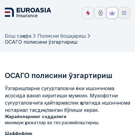
Бош саҳифа
Полисни бошқариш
ОСАГО полисини ўзгартириш
ОСАГО полисини ўзгартириш
Ўзгаришларни суғурталовчи ёки ишончнома
асосида вакил киритиши мумкин. Мукофотни
суғурталовчига қайтармаслик ҳолатида ишончнома
нотариал тасдиқланган бўлиши керак.
Жараёнларнинг соддалиги
минимум ҳужжатлар ва тез расмийлаштириш
Шаффофлик