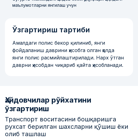
маълумотларни янгилаш учун
Ўзгартириш тартиби
Амалдаги полис бекор қилиниб, янги
фойдаланиш даврини ҳисобга олган ҳолда
янги полис расмийлаштирилади. Нарх ўтган
даврни ҳисобдан чиқариб қайта ҳисобланади.
Ҳайдовчилар рўйхатини
ўзгартириш
Транспорт воситасини бошқаришга
рухсат берилган шахсларни қўшиш ёки
олиб ташлаш