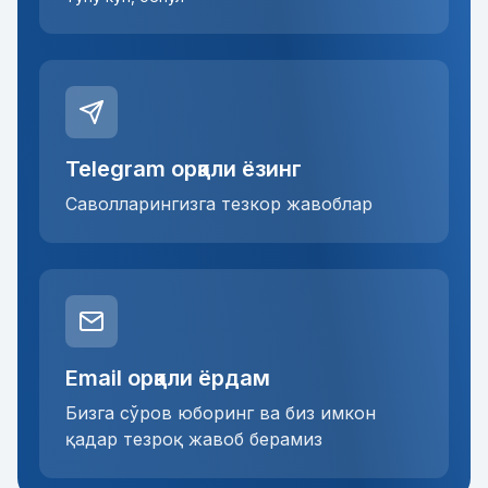
Telegram орқали ёзинг
Саволларингизга тезкор жавоблар
Email орқали ёрдам
Бизга сўров юборинг ва биз имкон
қадар тезроқ жавоб берамиз