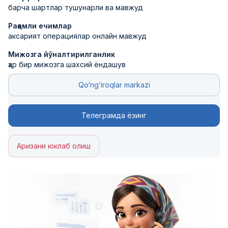
барча шартлар тушунарли ва мавжуд
Рақамли ечимлар
аксарият операциялар онлайн мавжуд
Мижозга йўналтирилганлик
ҳар бир мижозга шахсий ёндашув
Qo‘ng‘iroqlar markazi
Телеграмда ёзинг
Аризани юклаб олиш