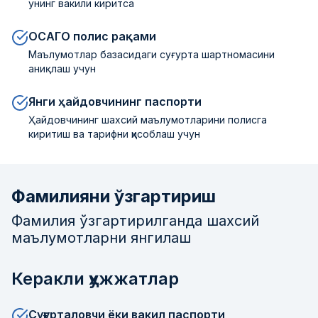
унинг вакили киритса
ОСАГО полис рақами
Маълумотлар базасидаги суғурта шартномасини
аниқлаш учун
Янги ҳайдовчининг паспорти
Ҳайдовчининг шахсий маълумотларини полисга
киритиш ва тарифни ҳисоблаш учун
Фамилияни ўзгартириш
Фамилия ўзгартирилганда шахсий
маълумотларни янгилаш
Керакли ҳужжатлар
Суғурталовчи ёки вакил паспорти