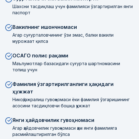
Шахсни тасдиқлаш учун фамилияси ўзгартирилган янги
паспорт
Вакилнинг ишончномаси
Агар суғурталовчининг ўзи эмас, балки вакили
мурожаат қилса
ОСАГО полис рақами
Маълумотлар базасидаги суғурта шартномасини
топиш учун
Фамилия ўзгартирилганлиги ҳақидаги
ҳужжат
Никоҳ/ажралиш гувоҳномаси ёки фамилия ўзгаришининг
асосини тасдиқловчи бошқа ҳужжат
Янги ҳайдовчилик гувоҳномаси
Агар ҳайдовчилик гувоҳномаси ҳам янги фамилияга
расмийлаштирилган бўлса