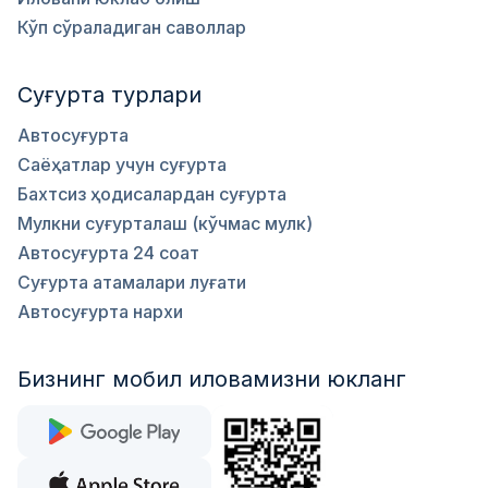
Кўп сўраладиган саволлар
Суғурта турлари
Автосуғурта
Саёҳатлар учун суғурта
Бахтсиз ҳодисалардан суғурта
Мулкни суғурталаш (кўчмас мулк)
Автосуғурта 24 соат
Суғурта атамалари луғати
Автосуғурта нархи
Бизнинг мобил иловамизни юкланг