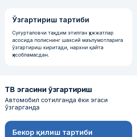
Ўзгартириш тартиби
Суғурталовчи тақдим этилган ҳужжатлар
асосида полиснинг шахсий маълумотларига
ўзгартириш киритади, нархни қайта
ҳисобламасдан.
ТВ эгасини ўзгартириш
Автомобил сотилганда ёки эгаси
ўзгарганда
Бекор қилиш тартиби