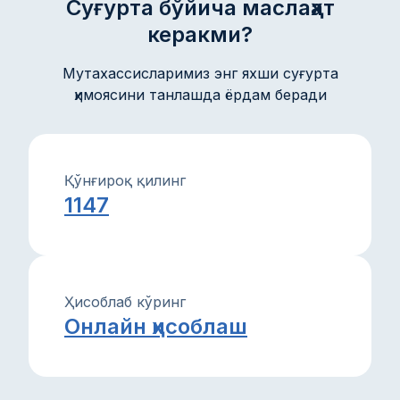
Суғурта бўйича маслаҳат
керакми?
Мутахассисларимиз энг яхши суғурта
ҳимоясини танлашда ёрдам беради
Қўнғироқ қилинг
1147
Ҳисоблаб кўринг
Онлайн ҳисоблаш