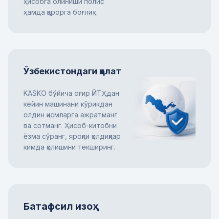
ҳисобга олиниши полис
ҳамда қарорга боғлиқ.
Ўзбекистондаги ҳолат
KASKO бўйича оғир ЙТҲдан
кейин машинани кўрикдан
олдин қисмларга ажратманг
ва сотманг. Ҳисоб-китобни
ёзма сўранг, яроқли қолдиқлар
кимда қолишини текширинг.
Батафсил изоҳ