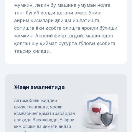
мумкин, лекин бу машина умуман нолга
тенг бўлиб қолди дегани эмас. Унинг
айрим қисмлари ҳали ҳам ишлатишга,
сотишга ёки ҳисобга олишга яроқли бўлиши
мумкин. Асосий фикр оддий: машинадан
қолган шу қиймат суғурта тўлови ҳисобига
таъсир қилади.
Жаҳон амалиётида
Автомобиль жиддий
шикастланганда, яроқли
қисмларнинг қиймати зарардан
алоҳида баҳоланади. Уларни
ким олиши ва қиймати қандай