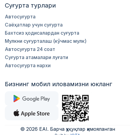
Суғурта турлари
Автосуғурта
Саёҳатлар учун суғурта
Бахтсиз ҳодисалардан суғурта
Мулкни суғурталаш (кўчмас мулк)
Автосуғурта 24 соат
Суғурта атамалари луғати
Автосуғурта нархи
Бизнинг мобил иловамизни юкланг
©
2026
EAI
.
Барча ҳуқуқлар ҳимояланган