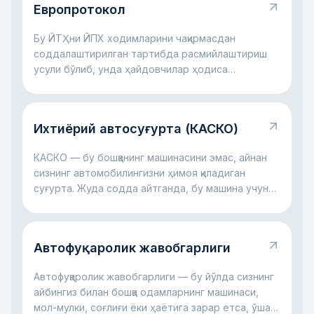
Европротокол
Бу ЙТҲни ЙПХ ходимларини чақирмасдан
соддалаштирилган тартибда расмийлаштириш
усули бўлиб, унда ҳайдовчилар ҳодиса
ҳолатларини суғурта учун ўзлари қайд этадилар.
Ихтиёрий автосуғурта (КАСКО)
КАСКО — бу бошқанинг машинасини эмас, айнан
сизнинг автомобилингизни ҳимоя қиладиган
суғурта. Жуда содда айтганда, бу машина учун
молиявий ёстиқчага ўхшайди: авария бўлса, ойна
синса, автотураргоҳда шикаст етса, дарахт
тушса ёки ҳатто машина ўғирланса ҳам, катта
Автофуқаролик жавобгарлиги
харажатларнинг бир қисмини суғурта компанияси
ўз зиммасига олиши мумкин. Асосий ғоя оддий:
Автофуқаролик жавобгарлиги — бу йўлда сизнинг
КАСКО сизни катта автомобил харажатлари
айбингиз билан бошқа одамларнинг машинаси,
билан ёлғиз қолдирмасликка ёрдам беради.
мол-мулки, соғлиғи ёки ҳаётига зарар етса, ўша