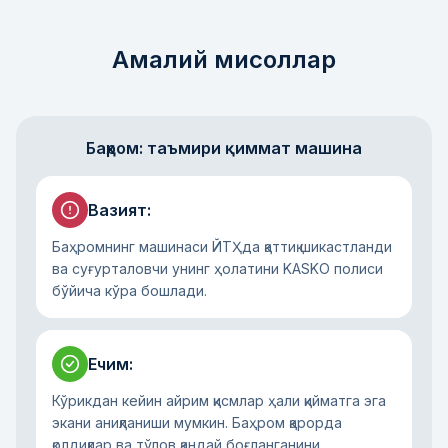
Амалий мисоллар
Баҳром: таъмири қиммат машина
Вазият
:
Баҳромнинг машинаси ЙТҲда қаттиқ шикастланди
ва суғурталовчи унинг ҳолатини KASKO полиси
бўйича кўра бошлади.
Ечим
:
Кўрикдан кейин айрим қисмлар ҳали қийматга эга
экани аниқланиши мумкин. Баҳром қарорда
қолдиқлар ва тўлов қандай боғланганини