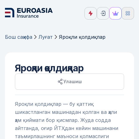
Бош саҳифа
Луғат
Яроқли қолдиқлар
Яроқли қолдиқлар
Улашиш
Яроқли қолдиқлар — бу қаттиқ
шикастланган машинадан қолган ва ҳали
ҳам қиймати бор қисмлар. Жуда содда
айтганда, оғир ЙТҲдан кейин машинани
таъмирлашнинг маъноси қолмаслиги