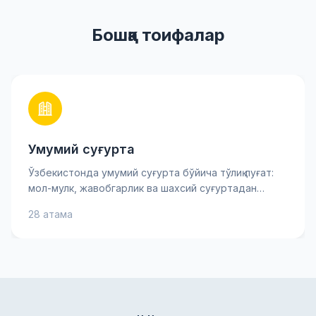
Бошқа тоифалар
Умумий суғурта
Ўзбекистонда умумий суғурта бўйича тўлиқ луғат:
мол-мулк, жавобгарлик ва шахсий суғуртадан
тортиб асосий хавф-хатарларгача. Суғурта
28 атама
мукофоти, франшиза ва товон пули каби муҳим
атамаларни билиб олинг — бу сизга суғурта
шартномасини яхшироқ тушунишга ва онгли қарорлар
қабул қилишга ёрдам беради. Амалий тушунтиришлар
ва маслаҳатлар мол-мулкингиз ва
манфаатларингизни ишонч билан ҳимоя қилишга
кўмаклашади.