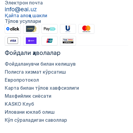
Электрон почта
info@eai.uz
Қайта алоқа шакли
Тўлов усуллари
Фойдали ҳаволалар
Фойдаланувчи билан келишув
Полисга хизмат кўрсатиш
Европротокол
Карта билан тўлов хавфсизлиги
Махфийлик сиёсати
KASKO Клуб
Иловани юклаб олиш
Кўп сўраладиган саволлар