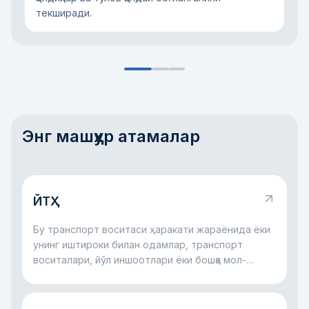
текширади.
Энг машҳур атамалар
ЙТҲ
Бу транспорт воситаси ҳаракати жараёнида ёки
унинг иштироки билан одамлар, транспорт
воситалари, йўл иншоотлари ёки бошқа мол-
мулкка зарар етган йўл ҳодисасидир.