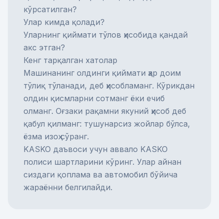
кўрсатилган?
Улар кимда қолади?
Уларнинг қиймати тўлов ҳисобида қандай
акс этган?
Кенг тарқалган хатолар
Машинанинг олдинги қиймати ҳар доим
тўлиқ тўланади, деб ҳисобламанг. Кўрикдан
олдин қисмларни сотманг ёки ечиб
олманг. Оғзаки рақамни якуний ҳисоб деб
қабул қилманг: тушунарсиз жойлар бўлса,
ёзма изоҳ сўранг.
KASKO даъвоси учун аввало
KASKO
полиси
шартларини кўринг. Улар айнан
сиздаги қоплама ва автомобил бўйича
жараённи белгилайди.