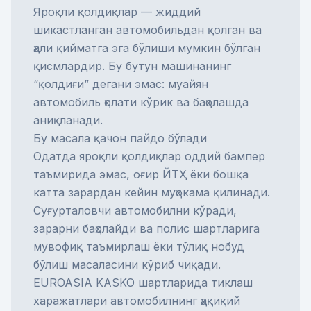
Яроқли қолдиқлар — жиддий
шикастланган автомобильдан қолган ва
ҳали қийматга эга бўлиши мумкин бўлган
қисмлардир. Бу бутун машинанинг
“қолдиғи” дегани эмас: муайян
автомобиль ҳолати кўрик ва баҳолашда
аниқланади.
Бу масала қачон пайдо бўлади
Одатда яроқли қолдиқлар оддий бампер
таъмирида эмас, оғир ЙТҲ ёки бошқа
катта зарардан кейин муҳокама қилинади.
Суғурталовчи автомобилни кўради,
зарарни баҳолайди ва полис шартларига
мувофиқ таъмирлаш ёки тўлиқ нобуд
бўлиш масаласини кўриб чиқади.
EUROASIA KASKO шартларида тиклаш
харажатлари автомобилнинг ҳақиқий