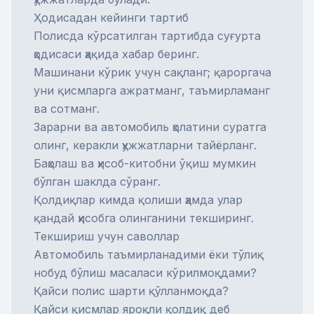
Ҳодисадан кейинги тартиб
Полисда кўрсатилган тартибда суғурта
ҳодисаси ҳақида хабар беринг.
Машинани кўрик учун сақланг; қароргача
уни қисмларга ажратманг, таъмирламанг
ва сотманг.
Зарарни ва автомобиль ҳолатини суратга
олинг, керакли ҳужжатларни тайёрланг.
Баҳолаш ва ҳисоб-китобни ўқиш мумкин
бўлган шаклда сўранг.
Қолдиқлар кимда қолиши ҳамда улар
қандай ҳисобга олинганини текширинг.
Текшириш учун саволлар
Автомобиль таъмирланадими ёки тўлиқ
нобуд бўлиш масаласи кўрилмоқдами?
Қайси полис шарти қўлланмоқда?
Қайси қисмлар яроқли қолдиқ деб