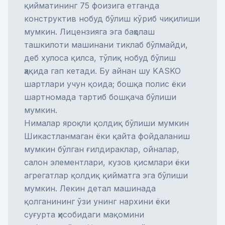
қийматининг 75 фоизига етганда
конструктив нобуд бўлиш кўриб чиқилиши
мумкин. Лицензияга эга баҳолаш
ташкилоти машинани тиклаб бўлмайди,
деб хулоса қилса, тўлиқ нобуд бўлиш
ҳақида гап кетади. Бу айнан шу KASKO
шартлари учун қоида; бошқа полис ёки
шартномада тартиб бошқача бўлиши
мумкин.
Нималар яроқли қолдиқ бўлиши мумкин
Шикастланмаган ёки қайта фойдаланиш
мумкин бўлган ғилдираклар, ойналар,
салон элементлари, кузов қисмлари ёки
агрегатлар қолдиқ қийматга эга бўлиши
мумкин. Лекин детал машинада
қолганининг ўзи унинг нархини ёки
суғурта ҳисобидаги мақомини