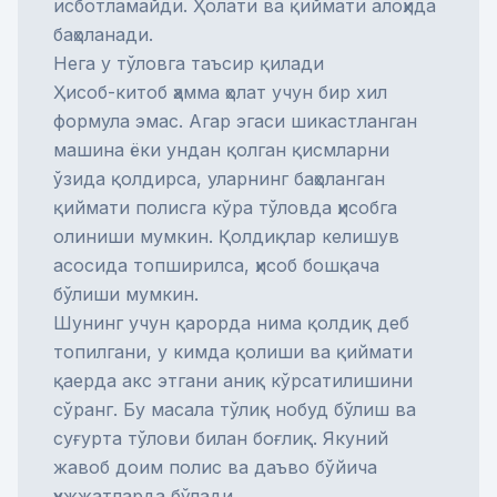
исботламайди. Ҳолати ва қиймати алоҳида
баҳоланади.
Нега у тўловга таъсир қилади
Ҳисоб-китоб ҳамма ҳолат учун бир хил
формула эмас. Агар эгаси шикастланган
машина ёки ундан қолган қисмларни
ўзида қолдирса, уларнинг баҳоланган
қиймати полисга кўра тўловда ҳисобга
олиниши мумкин. Қолдиқлар келишув
асосида топширилса, ҳисоб бошқача
бўлиши мумкин.
Шунинг учун қарорда нима қолдиқ деб
топилгани, у кимда қолиши ва қиймати
қаерда акс этгани аниқ кўрсатилишини
сўранг. Бу масала
тўлиқ нобуд бўлиш
ва
суғурта тўлови
билан боғлиқ. Якуний
жавоб доим полис ва даъво бўйича
ҳужжатларда бўлади.