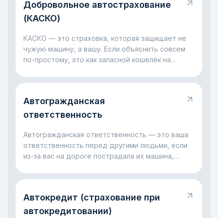
Добровольное автострахование
(КАСКО)
КАСКО — это страховка, которая защищает не
чужую машину, а вашу. Если объяснить совсем
по-простому, это как запасной кошелёк на
случай больших проблем с автомобилем: ДТП,
разбитое стекло, ущерб на парковке, падение
дерева или даже угон. Главная идея простая:
Автогражданская
КАСКО помогает не остаться один на один с
крупными расходами, когда с машиной случилась
ответственность
неприятность.
Автогражданская ответственность — это ваша
ответственность перед другими людьми, если
из-за вас на дороге пострадала их машина,
имущество, здоровье или жизнь. Проще говоря,
это правило на случай, когда ошибка за рулём
оборачивается чужими убытками. Главная мысль
Автокредит (страхование при
простая: такая ответственность нужна, чтобы
пострадавший не оставался без компенсации, а
автокредитовании)