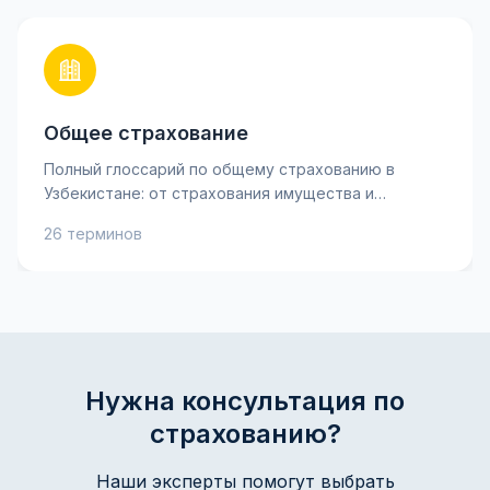
Общее страхование
Полный глоссарий по общему страхованию в
Узбекистане: от страхования имущества и
ответственности до личного страхования и
26 терминов
рисков. Узнайте ключевые термины, такие как
страховая премия, франшиза и возмещение, чтобы
лучше понимать свои страховые полисы и
принимать взвешенные решения. Практические
объяснения и советы помогут защитить ваше
имущество и интересы с уверенностью.
Нужна консультация по
страхованию?
Наши эксперты помогут выбрать