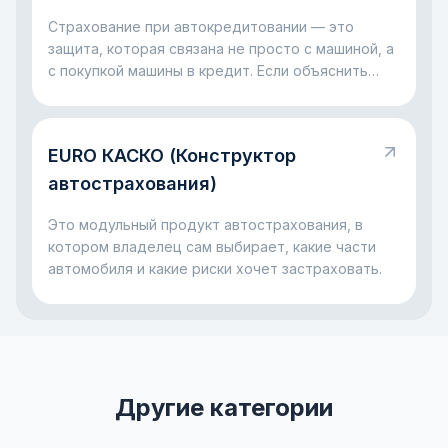
виновник не платил всё в одиночку из своего
кармана.
Страхование при автокредитовании — это
защита, которая связана не просто с машиной, а
с покупкой машины в кредит. Если объяснить
совсем просто, банк даёт деньги на автомобиль
и хочет быть уверен, что с ним и с выплатами
всё будет в порядке. Поэтому вместе с
EURO КАСКО (Конструктор
автокредитом часто появляется страховка: она
помогает снизить риски для банка и для самого
автострахования)
заёмщика, если с машиной случится серьёзная
неприятность.
Это модульный продукт автострахования, в
котором владелец сам выбирает, какие части
автомобиля и какие риски хочет застраховать.
Другие категории