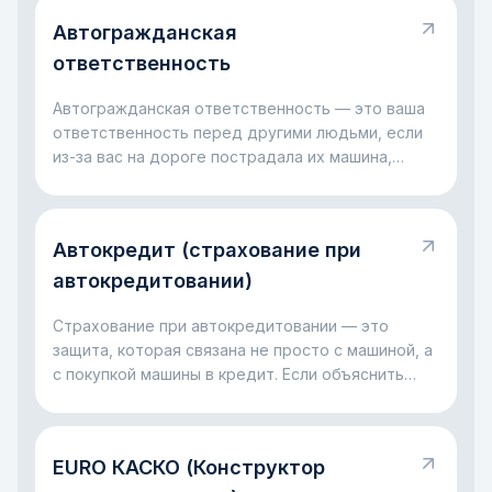
дерева или даже угон. Главная идея простая:
Автогражданская
КАСКО помогает не остаться один на один с
крупными расходами, когда с машиной случилась
ответственность
неприятность.
Автогражданская ответственность — это ваша
ответственность перед другими людьми, если
из-за вас на дороге пострадала их машина,
имущество, здоровье или жизнь. Проще говоря,
это правило на случай, когда ошибка за рулём
оборачивается чужими убытками. Главная мысль
Автокредит (страхование при
простая: такая ответственность нужна, чтобы
пострадавший не оставался без компенсации, а
автокредитовании)
виновник не платил всё в одиночку из своего
кармана.
Страхование при автокредитовании — это
защита, которая связана не просто с машиной, а
с покупкой машины в кредит. Если объяснить
совсем просто, банк даёт деньги на автомобиль
и хочет быть уверен, что с ним и с выплатами
всё будет в порядке. Поэтому вместе с
EURO КАСКО (Конструктор
автокредитом часто появляется страховка: она