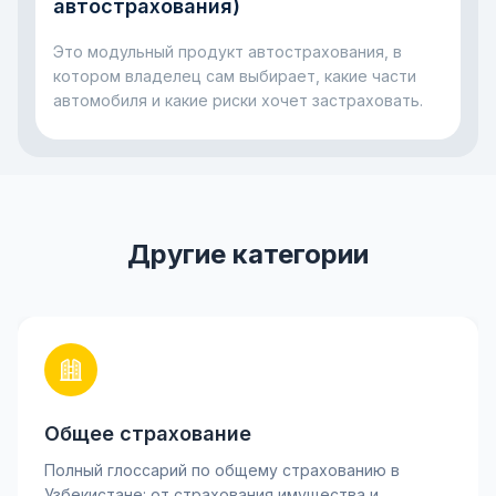
помогает снизить риски для банка и для самого
автострахования)
заёмщика, если с машиной случится серьёзная
неприятность.
Это модульный продукт автострахования, в
котором владелец сам выбирает, какие части
автомобиля и какие риски хочет застраховать.
Другие категории
Общее страхование
Полный глоссарий по общему страхованию в
Узбекистане: от страхования имущества и