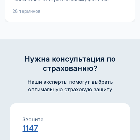
ответственности до личного страхования и
28 терминов
рисков. Узнайте ключевые термины, такие как
страховая премия, франшиза и возмещение, чтобы
лучше понимать свои страховые полисы и
принимать взвешенные решения. Практические
объяснения и советы помогут защитить ваше
имущество и интересы с уверенностью.
Нужна консультация по
страхованию?
Наши эксперты помогут выбрать
оптимальную страховую защиту
Звоните
1147