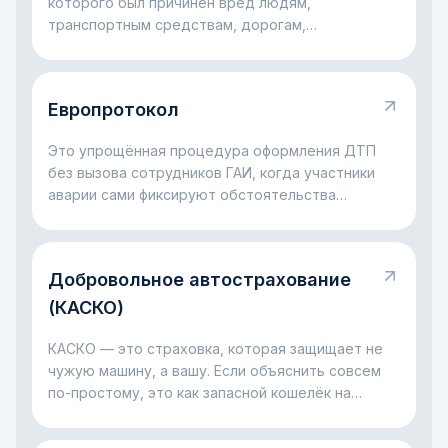
которого был причинён вред людям,
транспортным средствам, дорогам,
сооружениям или другому имуществу.
Европротокол
Это упрощённая процедура оформления ДТП
без вызова сотрудников ГАИ, когда участники
аварии сами фиксируют обстоятельства
происшествия для страхового урегулирования.
Добровольное автострахование
(КАСКО)
КАСКО — это страховка, которая защищает не
чужую машину, а вашу. Если объяснить совсем
по-простому, это как запасной кошелёк на
случай больших проблем с автомобилем: ДТП,
разбитое стекло, ущерб на парковке, падение