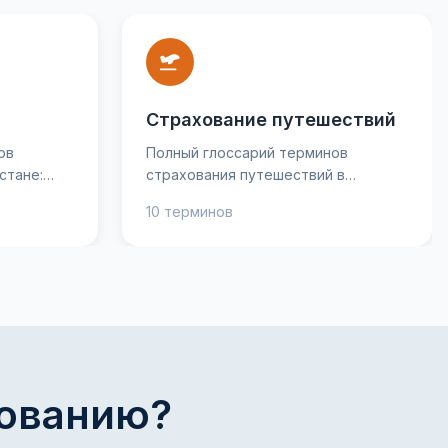
Страхование путешествий
ов
Полный глоссарий терминов
стане:
страхования путешествий в
Узбекистане. Узнайте, что такое
10 терминов
ажные
страхование от несчастных
вильно
случаев, покрытие медицинских
тить свой
расходов и страхование багажа,
ими
чтобы путешествовать спокойно и
уверенно. Практические советы и
и понятное
понятные объяснения помогут
нимать
выбрать оптимальную страховку
ре
для любой поездки — будь то
отдых или деловая командировка.
хованию?