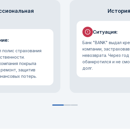
ссиональная
История
Ситуация
:
ние
:
Банк "BANK" выдал кр
компании, застраховав
л полис страхования
невозврата. Через год
тственности.
обанкротился и не смо
компания покрыла
долг.
 ремонт, защитив
инансовых потерь.