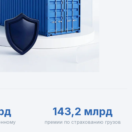
рд
143,2 млрд
онному
премии по страхованию грузов