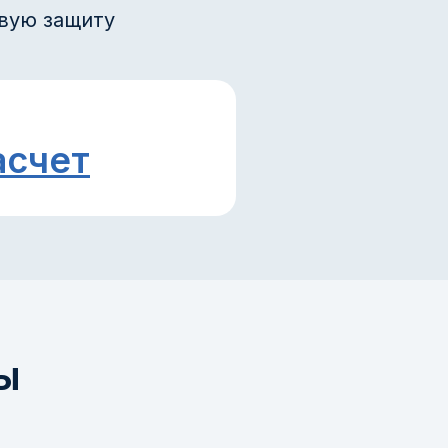
вую защиту
асчет
ы