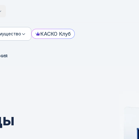
КАСКО Клуб
мущество
ния
ды