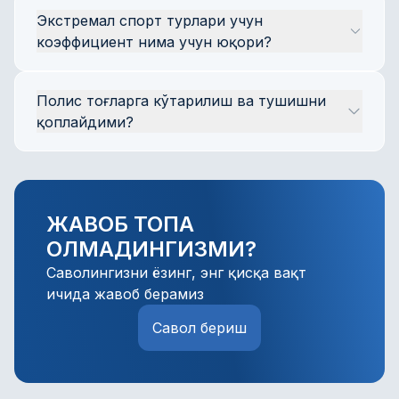
Ҳарбий ҳаракатлар, террорчилик актлари, 
спорт тури учун алоҳида полис/полислар 
жадвали» асосида суғурта суммасидан 
Экстремал спорт турлари учун 
табиий офатлар пайтидаги бахтсиз 
расмийлаштириш ҳуқуқига эгасиз.
фоиз сифатида — жароҳат характерига қараб 
коэффициент нима учун юқори?
ҳодисалар; алкогол, гиёҳванд ёки токсик маст 
ҳисобланади.
ҳолатдаги ҳодисалар; допинг қўллаш 
Коэффициент суғурта ҳолатлари 
ҳолатлари; сурункали касалликлар (юрак, 
Полис тоғларга кўтарилиш ва тушишни 
статистикасига кўра жароҳат олишнинг 
қандли диабет ва ҳ.к.) авж олиши; юрак 
қоплайдими?
ҳақиқий эҳтимолини акс эттиради. Экстремал 
хуружлари. Тўлиқ рўйхат очиқ офертада 
йўналишларда жиддий жароҳат ёки 
келтирилган.
Полис қоплама зонасидаги спорт 
ногиронлик хавфи оммабоп спорт турларига 
фаолиятини қоплайди — расмий машқлар, 
қараганда анча юқори — шу сабабли 
спорт йиғинлари ва мусобақалар. Ташкилий 
ошириш коэффициенти 5,0. Бу 
ЖАВОБ ТОПА
спорт дастуридан ташқаридаги мустақил 
суғурталовчига тўловларни адолатли 
ОЛМАДИНГИЗМИ?
кўтарилишлар қоплама таркибига 
даражада таъминлаш имконини беради.
кирмаслиги мумкин. Аниқ фаолиятингиз 
Саволингизни ёзинг, энг қисқа вақт
учун шартларни менежердан 
ичида жавоб берамиз
аниқлаштиринг.
Савол бериш