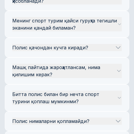
ҳисобланади?
Машқлар, спорт йиғинлари ёки 
Менинг спорт турим қайси гуруҳга тегишли 
мусобақаларда иштирок этиш пайтида 
эканини қандай биламан?
содир бўлган тўсатдан воқеа натижасида 
спортчи жароҳат олади, соғлиғига доимий 
Энг тез йўл — саҳифа юқорисидаги қидирув: 
зарар етади (ногиронлик) ёки вафот этади. 
Полис қачондан кучга киради?
спорт турининг номини киритинг, тизим 
Спорт тадбирларида ёки спорт-машғулот 
гуруҳ ва коэффициентни ўзи аниқлайди. 
машғулотлари/йиғинларида жисмоний 
Полис бўйича ҳимоя суғурта мукофотини 
Рўйхатда йўқ бўлса — ариза қолдиринг, 
зўриқиш оқибатидаги ўлим ҳам суғурта 
Машқ пайтида жароҳатлансам, нима 
тўлагандан кейин 3 календарь кун ўтиб 
менежер коэффициентни аниқлаштириб 
ҳодисаларига киради.
қилишим керак?
ишлай бошлайди (вақтинчалик франшиза).
беради.
Тиббий ҳужжатларни расмийлаштириш учун 
Битта полис билан бир нечта спорт 
зудлик билан шифокорга/касалхонага 
турини қоплаш мумкинми?
мурожаат қилинг ва имкон қадар тезроқ, 
лекин воқеа содир бўлганидан кечи билан 
Мумкин. Полис битта спорт тури учун 
30 (ўттиз) кун ичида, ҳодиса тўғрисида 1147 
Полис нималарни қопламайди?
расмийлаштирилади, бироқ сиз тегишли 
рақами орқали суғурта компаниясини 
суғурта мукофотини тўлаб бошқа ҳар қандай 
хабардор қилинг. Тўлов «Суғурта тўловлари 