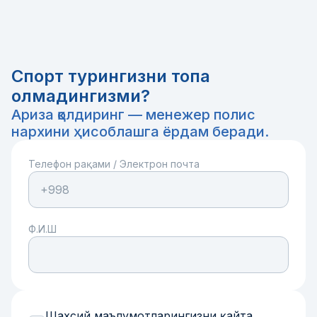
Спорт турингизни топа
олмадингизми?
Ариза қолдиринг — менежер полис
нархини ҳисоблашга ёрдам беради.
Телефон рақами
/
Электрон почта
Ф.И.Ш
Шахсий маълумотларингизни қайта