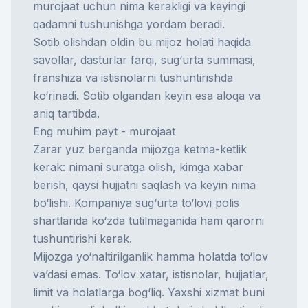
murojaat uchun nima kerakligi va keyingi
qadamni tushunishga yordam beradi.
Sotib olishdan oldin bu mijoz holati haqida
savollar, dasturlar farqi, sug‘urta summasi,
franshiza va istisnolarni tushuntirishda
ko‘rinadi. Sotib olgandan keyin esa aloqa va
aniq tartibda.
Eng muhim payt - murojaat
Zarar yuz berganda mijozga ketma-ketlik
kerak: nimani suratga olish, kimga xabar
berish, qaysi hujjatni saqlash va keyin nima
bo‘lishi. Kompaniya
sug‘urta to‘lovi
polis
shartlarida ko‘zda tutilmaganida ham qarorni
tushuntirishi kerak.
Mijozga yo‘naltirilganlik hamma holatda to‘lov
va’dasi emas. To‘lov xatar, istisnolar, hujjatlar,
limit va holatlarga bog‘liq. Yaxshi xizmat buni