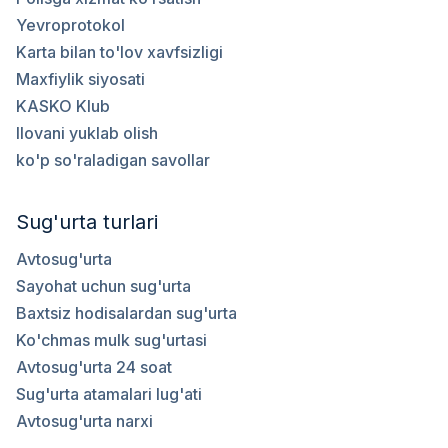
Yevroprotokol
Karta bilan to'lov xavfsizligi
Maxfiylik siyosati
KASKO Klub
Ilovani yuklab olish
ko'p so'raladigan savollar
Sug'urta turlari
Avtosug'urta
Sayohat uchun sug'urta
Baxtsiz hodisalardan sug'urta
Ko'chmas mulk sug'urtasi
Avtosug'urta 24 soat
Sug'urta atamalari lug'ati
Avtosug'urta narxi