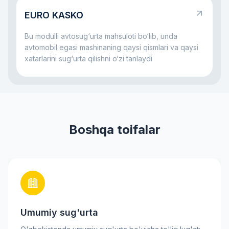
sabab avtokredit bilan birga ko‘pincha sug‘urta ham
EURO KASKO
bo‘ladi: u mashina bilan jiddiy muammo yuz bersa,
ham bank, ham qarz oluvchi uchun xatarni
Bu modulli avtosug‘urta mahsuloti bo‘lib, unda
kamaytirishga yordam beradi.
avtomobil egasi mashinaning qaysi qismlari va qaysi
xatarlarini sug‘urta qilishni o‘zi tanlaydi
Boshqa toifalar
Umumiy sug'urta