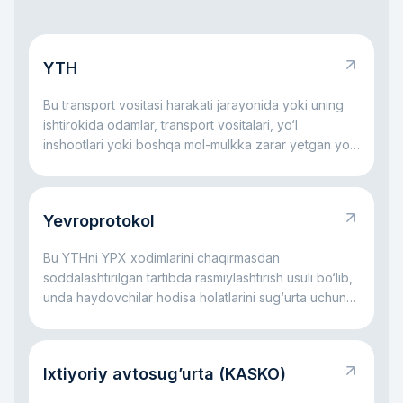
YTH
Bu transport vositasi harakati jarayonida yoki uning
ishtirokida odamlar, transport vositalari, yo‘l
inshootlari yoki boshqa mol-mulkka zarar yetgan yo‘l
hodisasidir.
Yevroprotokol
Bu YTHni YPX xodimlarini chaqirmasdan
soddalashtirilgan tartibda rasmiylashtirish usuli bo‘lib,
unda haydovchilar hodisa holatlarini sug‘urta uchun
o‘zlari qayd etadilar.
Ixtiyoriy avtosug’urta (KASKO)