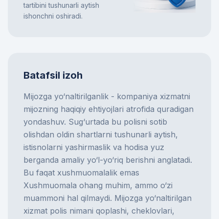
tartibini tushunarli aytish
ishonchni oshiradi.
Batafsil izoh
Mijozga yo‘naltirilganlik - kompaniya xizmatni
mijozning haqiqiy ehtiyojlari atrofida quradigan
yondashuv. Sug‘urtada bu polisni sotib
olishdan oldin shartlarni tushunarli aytish,
istisnolarni yashirmaslik va hodisa yuz
berganda amaliy yo‘l-yo‘riq berishni anglatadi.
Bu faqat xushmuomalalik emas
Xushmuomala ohang muhim, ammo o‘zi
muammoni hal qilmaydi. Mijozga yo‘naltirilgan
xizmat polis nimani qoplashi, cheklovlari,