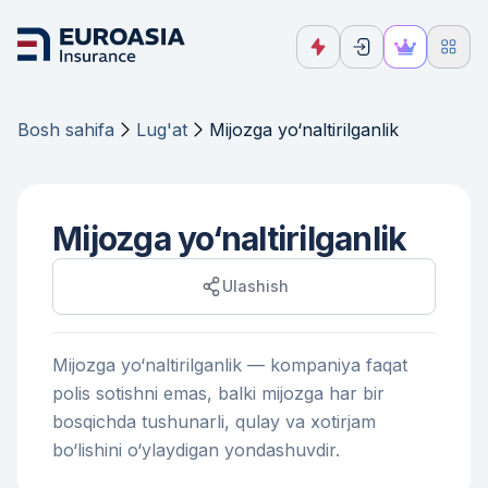
Bosh sahifa
Lug'at
Mijozga yo‘naltirilganlik
Mijozga yo‘naltirilganlik
Ulashish
Mijozga yo‘naltirilganlik — kompaniya faqat
polis sotishni emas, balki mijozga har bir
bosqichda tushunarli, qulay va xotirjam
bo‘lishini o‘ylaydigan yondashuvdir.