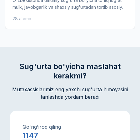
O'zbekistonda umumiy sug'urta bo'yicha to'liq lug'at:
mulk, javobgarlik va shaxsiy sug'urtadan tortib asosiy
xavf-xatarlargacha. Sug'urta mukofoti, franchise va
28 atama
tovon puli kabi muhim atamalarni bilib oling — bu sizga
sug'urta shartnomasini yaxshiroq tushunishga va ongli
qarorlar qabul qilishga yordam beradi. Amaliy
tushuntirishlar va maslahatlar mol-mulkingiz va
manfaatlaringizni ishonch bilan himoya qilishga
ko'maklashadi.
Sug'urta bo'yicha maslahat
kerakmi?
Mutaxassislarimiz eng yaxshi sug'urta himoyasini
tanlashda yordam beradi
Qo'ng'iroq qiling
1147