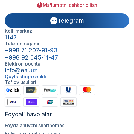
Ma'lumotni oshkor qilish
Telegram
Koll-markaz
1147
Telefon raqami
+998 71 207-91-93
+998 92 045-11-47
Elektron pochta
info@eai.uz
Qayta aloqa shakli
To'lov usullari
Foydali havolalar
Foydalanuvchi shartnomasi
Polisga xizmat koʻrsatish