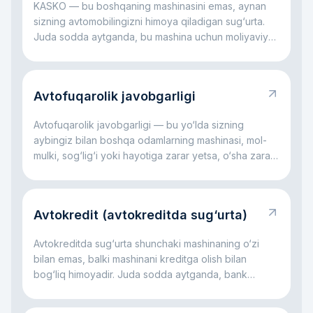
KASKO — bu boshqaning mashinasini emas, aynan
sizning avtomobilingizni himoya qiladigan sug‘urta.
Juda sodda aytganda, bu mashina uchun moliyaviy
yostiqcha kabi: avariya bo‘lsa, oyna sinsa,
avtoturargohda shikast yetsa, daraxt tushsa yoki
hatto mashina o‘g‘irlansa ham, katta xarajatlarning bir
Avtofuqarolik javobgarligi
qismini sug‘urta kompaniyasi o‘z zimmasiga olishi
mumkin. Asosiy g‘oya oddiy: KASKO sizni katta
Avtofuqarolik javobgarligi — bu yo‘lda sizning
avtomobil xarajatlari bilan yolg‘iz qoldirmaslikka
aybingiz bilan boshqa odamlarning mashinasi, mol-
yordam beradi.
mulki, sog‘lig‘i yoki hayotiga zarar yetsa, o‘sha zarar
uchun sizning javobgarligingizdir. Juda sodda
aytganda, bu rulda qilingan xato boshqaning zarariga
aylanganda ishlaydigan qoidadir. Asosiy fikr oddiy:
Avtokredit (avtokreditda sug‘urta)
bu javobgarlik jabrlanuvchi kompensatsiyasiz
qolmasligi, aybdor esa hamma xarajatni yolg‘iz o‘zi
Avtokreditda sug‘urta shunchaki mashinaning o‘zi
ko‘tarmasligi uchun kerak.
bilan emas, balki mashinani kreditga olish bilan
bog‘liq himoyadir. Juda sodda aytganda, bank
avtomobil uchun pul beradi va mashina ham, to‘lovlar
jarayoni ham himoyalangan bo‘lishini xohlaydi. Shu