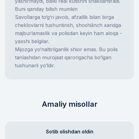
yashirmaydi, balki real kutishni shakllantiradi.
Buni qanday bilish mumkin
Savollarga to‘g‘ri javob, afzallik bilan birga
cheklovlarni tushuntirish, shoshilinch xaridga
majburlamaslik va polisdan keyin ham aloqa -
yaxshi belgilar.
Mijozga yo‘naltirilganlik shior emas. Bu polis
tanlashdan murojaat qarorigacha bo‘lgan
tushunarli yo‘ldir.
Amaliy misollar
Sotib olishdan oldin