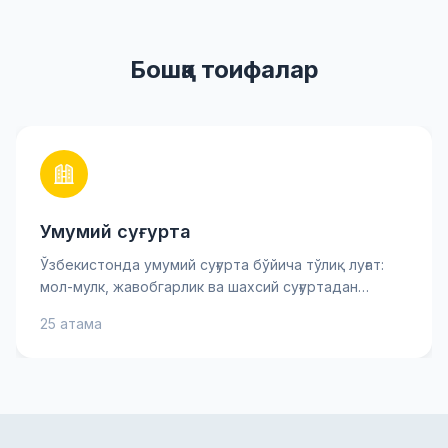
Бошқа тоифалар
Умумий суғурта
Ўзбекистонда умумий суғурта бўйича тўлиқ луғат:
мол-мулк, жавобгарлик ва шахсий суғуртадан
тортиб асосий хавф-хатарларгача. Суғурта
25 атама
мукофоти, франшиза ва товон пули каби муҳим
атамаларни билиб олинг — бу сизга суғурта
шартномасини яхшироқ тушунишга ва онгли
қарорлар қабул қилишга ёрдам беради. Амалий
тушунтиришлар ва маслаҳатлар мол-мулкингиз ва
манфаатларингизни ишонч билан ҳимоя қилишга