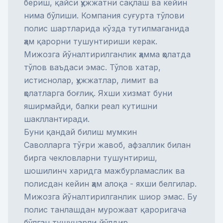
бериш, қайси ҳужжатни сақлаш ва кейин
нима бўлиши. Компания
суғурта тўлови
полис шартларида кўзда тутилмаганида
ҳам қарорни тушунтириши керак.
Мижозга йўналтирилганлик ҳамма ҳолатда
тўлов ваъдаси эмас. Тўлов хатар,
истиснолар, ҳужжатлар, лимит ва
ҳолатларга боғлиқ. Яхши хизмат буни
яширмайди, балки реал кутишни
шакллантиради.
Буни қандай билиш мумкин
Саволларга тўғри жавоб, афзаллик билан
бирга чекловларни тушунтириш,
шошилинч харидга мажбурламаслик ва
полисдан кейин ҳам алоқа - яхши белгилар.
Мижозга йўналтирилганлик шиор эмас. Бу
полис танлашдан мурожаат қароригача
бўлган тушунарли йўлдир.