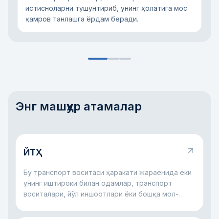
истисноларни тушунтириб, унинг ҳолатига мос
қамров танлашга ёрдам беради.
Энг машҳур атамалар
ЙТҲ
Бу транспорт воситаси ҳаракати жараёнида ёки
унинг иштироки билан одамлар, транспорт
воситалари, йўл иншоотлари ёки бошқа мол-
мулкка зарар етган йўл ҳодисасидир.