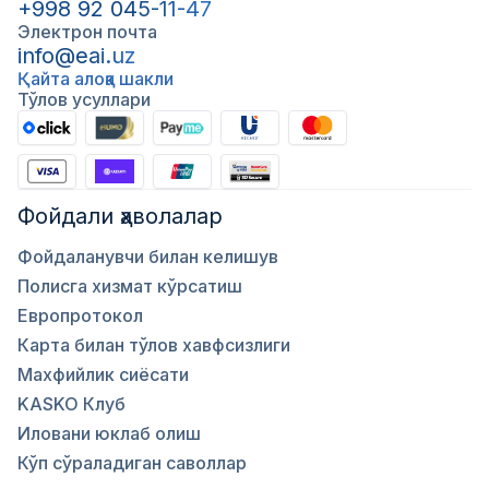
+998 92 045-11-47
Электрон почта
info@eai.uz
Қайта алоқа шакли
Тўлов усуллари
Фойдали ҳаволалар
Фойдаланувчи билан келишув
Полисга хизмат кўрсатиш
Европротокол
Карта билан тўлов хавфсизлиги
Махфийлик сиёсати
KASKO Клуб
Иловани юклаб олиш
Кўп сўраладиган саволлар