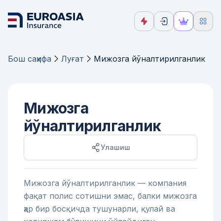
Бош саҳифа
Луғат
Мижозга йўналтирилганлик
Мижозга
йўналтирилганлик
Улашиш
Мижозга йўналтирилганлик — компания
фақат полис сотишни эмас, балки мижозга
ҳар бир босқичда тушунарли, қулай ва