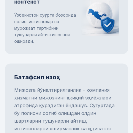
контекст
Ўзбекистон суғурта бозорида
полис, истиснолар ва
мурожаат тартибини
тушунарли айтиш ишончни
оширади.
Батафсил изоҳ
Мижозга йўналтирилганлик - компания
хизматни мижознинг ҳақиқий эҳтиёжлари
атрофида қурадиган ёндашув. Суғуртада
бу полисни сотиб олишдан олдин
шартларни тушунарли айтиш,
истисноларни яширмаслик ва ҳодиса юз