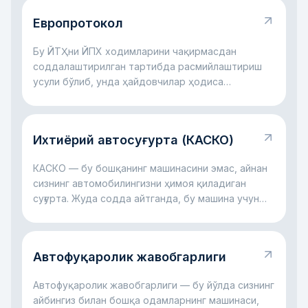
Европротокол
Бу ЙТҲни ЙПХ ходимларини чақирмасдан
соддалаштирилган тартибда расмийлаштириш
усули бўлиб, унда ҳайдовчилар ҳодиса
ҳолатларини суғурта учун ўзлари қайд этадилар.
Ихтиёрий автосуғурта (КАСКО)
КАСКО — бу бошқанинг машинасини эмас, айнан
сизнинг автомобилингизни ҳимоя қиладиган
суғурта. Жуда содда айтганда, бу машина учун
молиявий ёстиқчага ўхшайди: авария бўлса, ойна
синса, автотураргоҳда шикаст етса, дарахт
тушса ёки ҳатто машина ўғирланса ҳам, катта
Автофуқаролик жавобгарлиги
харажатларнинг бир қисмини суғурта компанияси
ўз зиммасига олиши мумкин. Асосий ғоя оддий:
Автофуқаролик жавобгарлиги — бу йўлда сизнинг
КАСКО сизни катта автомобил харажатлари
айбингиз билан бошқа одамларнинг машинаси,
билан ёлғиз қолдирмасликка ёрдам беради.