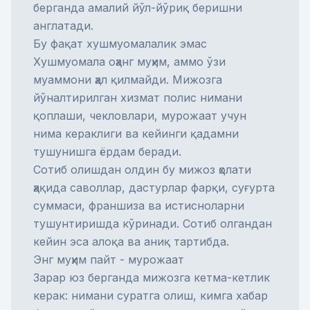
берганда амалий йўл-йўриқ беришни
англатади.
Бу фақат хушмуомалалик эмас
Хушмуомала оҳанг муҳим, аммо ўзи
муаммони ҳал қилмайди. Мижозга
йўналтирилган хизмат полис нимани
қоплаши, чекловлари, мурожаат учун
нима кераклиги ва кейинги қадамни
тушунишга ёрдам беради.
Сотиб олишдан олдин бу мижоз ҳолати
ҳақида саволлар, дастурлар фарқи, суғурта
суммаси, франшиза ва истисноларни
тушунтиришда кўринади. Сотиб олгандан
кейин эса алоқа ва аниқ тартибда.
Энг муҳим пайт - мурожаат
Зарар юз берганда мижозга кетма-кетлик
керак: нимани суратга олиш, кимга хабар