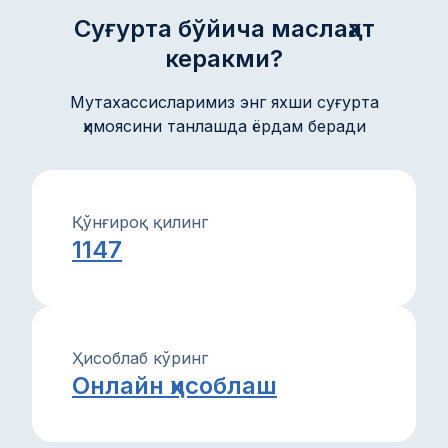
кўмаклашади.
Суғурта бўйича маслаҳат
керакми?
Мутахассисларимиз энг яхши суғурта
ҳимоясини танлашда ёрдам беради
Қўнғироқ қилинг
1147
Ҳисоблаб кўринг
Онлайн ҳисоблаш