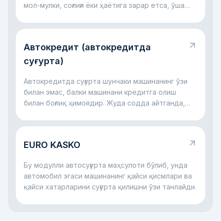
мол-мулки, соғлиғи ёки ҳаётига зарар етса, ўша
зарар учун сизнинг жавобгарлигингиздир. Жуда
содда айтганда, бу рулда қилинган хато
бошқанинг зарарига айланганда ишлайдиган
Автокредит (автокредитда
қоидадир. Асосий фикр оддий: бу жавобгарлик
жабрланувчи компенсациясиз қолмаслиги,
суғурта)
айбдор эса ҳамма харажатни ёлғиз ўзи
кўтармаслиги учун керак.
Автокредитда суғурта шунчаки машинанинг ўзи
билан эмас, балки машинани кредитга олиш
билан боғлиқ ҳимоядир. Жуда содда айтганда,
банк автомобил учун пул беради ва машина ҳам,
тўловлар жараёни ҳам ҳимояланган бўлишини
хоҳлайди. Шу сабаб автокредит билан бирга
EURO KASKO
кўпинча суғурта ҳам бўлади: у машина билан
жиддий муаммо юз берса, ҳам банк, ҳам қарз
Бу модулли автосуғурта маҳсулоти бўлиб, унда
олувчи учун хатарни камайтиришга ёрдам
автомобил эгаси машинанинг қайси қисмлари ва
беради.
қайси хатарларини суғурта қилишни ўзи танлайди.