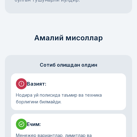
Амалий мисоллар
Сотиб олишдан олдин
Вазият
:
Нодира уй полисида таъмир ва техника
борлигини билмайди.
Ечим
:
Менежер вариантлар, лимитлар ва