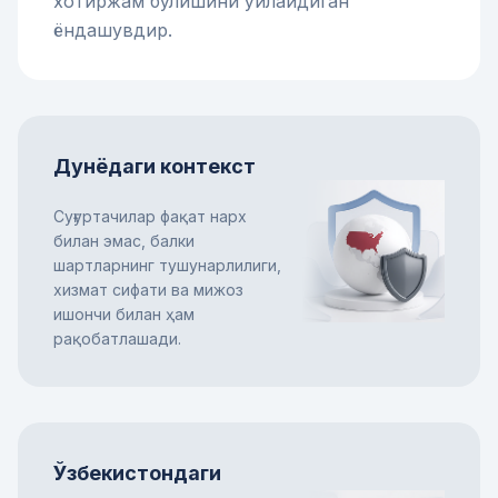
хотиржам бўлишини ўйлайдиган
ёндашувдир.
Дунёдаги контекст
Суғуртачилар фақат нарх
билан эмас, балки
шартларнинг тушунарлилиги,
хизмат сифати ва мижоз
ишончи билан ҳам
рақобатлашади.
Ўзбекистондаги