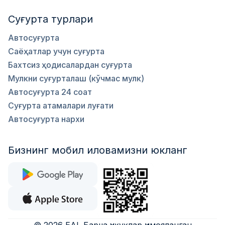
Суғурта турлари
Автосуғурта
Саёҳатлар учун суғурта
Бахтсиз ҳодисалардан суғурта
Мулкни суғурталаш (кўчмас мулк)
Автосуғурта 24 соат
Суғурта атамалари луғати
Автосуғурта нархи
Бизнинг мобил иловамизни юкланг