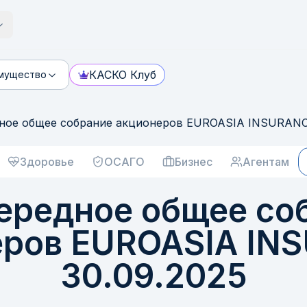
КАСКО Клуб
мущество
ное общее собрание акционеров EUROASIA INSURANCE
Здоровье
ОСАГО
Бизнес
Агентам
ередное общее со
еров EUROASIA IN
30.09.2025