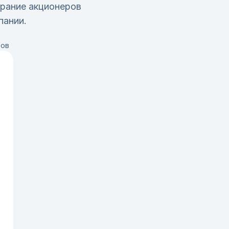
рание акционеров
пании.
ров