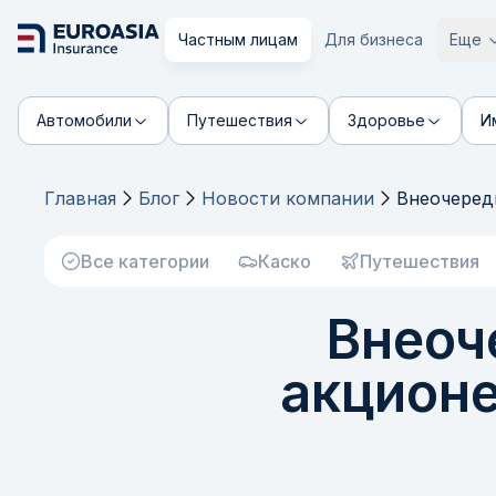
Частным лицам
Для бизнеса
Еще
Автомобили
Путешествия
Здоровье
И
Главная
Блог
Новости компании
Внеочеред
Все категории
Каско
Путешествия
Внеоч
акцион