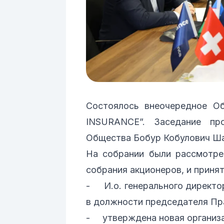
Состоялось внеочередное О
INSURANCE”. Заседание пр
Общества Бобур Кобулович Ш
На собрании были рассмотре
собрания акционеров, и приня
- И.о. генерального директ
в должности председателя Пр
- утверждена новая организа