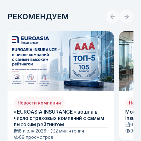
РЕКОМЕНДУЕМ
Новости компании
Ново
«EUROASIA INSURANCE» вошла в
Moody
число страховых компаний с самым
Insura
высоким рейтингом
6 ию
8 июля 2026 г.
2 мин чтения
95
п
69
просмотров