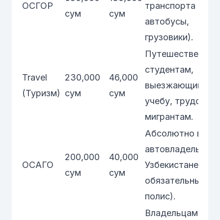
ОСГОР
транспорта (такс
сум
сум
автобусы,
грузовики).
Путешественник
студентам,
Travel
230,000
46,000
выезжающим на
(Туризм)
сум
сум
учебу, трудовым
мигрантам.
Абсолютно всем
автовладельцам 
200,000
40,000
ОСАГО
Узбекистане (это
сум
сум
обязательный
полис).
Владельцам