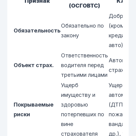
Признак
КАСК
(ОСГОВТС)
Добровол
Обязательно по
(кроме
Обязательность
закону
кредитны
авто)
Ответственность
Автомоби
Объект страх.
водителя перед
страхова
третьими лицами
Ущерб
Ущерб
имуществу и
автомоби
Покрываемые
здоровью
(ДТП, сти
риски
потерпевших по
пожар,
вине
вандализм
страхователя
др.), угон