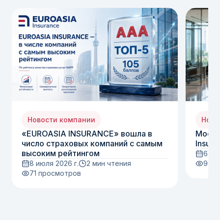
Новости компании
Ново
«EUROASIA INSURANCE» вошла в
Moody
число страховых компаний с самым
Insura
высоким рейтингом
6 ию
8 июля 2026 г.
2 мин чтения
96
п
71
просмотров