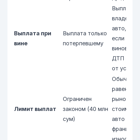
Выплата
владельц
авто, даж
Выплата при
Выплата только
если он
вине
потерпевшему
виновник
ДТП (зав
от услови
Обычно
равен
Ограничен
рыночной
Лимит выплат
законом (40 млн
стоимост
сум)
авто (мин
франшиза
износ)