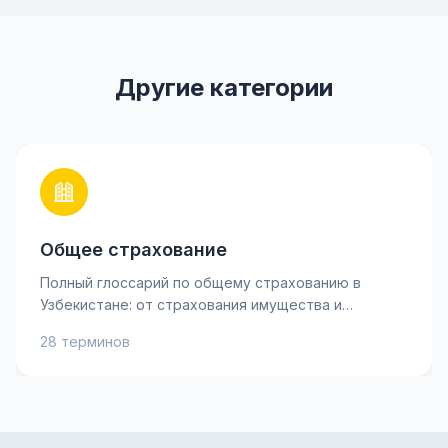
Другие категории
Общее страхование
Полный глоссарий по общему страхованию в
Узбекистане: от страхования имущества и
ответственности до личного страхования и
28 терминов
рисков. Узнайте ключевые термины, такие как
страховая премия, франшиза и возмещение, чтобы
лучше понимать свои страховые полисы и
принимать взвешенные решения. Практические
объяснения и советы помогут защитить ваше