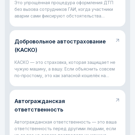
Это упрощённая процедура оформления ДТП
без вызова сотрудников ГАИ, когда участники
аварии сами фиксируют обстоятельства
происшествия для страхового урегулирования.
Добровольное автострахование
(КАСКО)
КАСКО — это страховка, которая защищает не
чужую машину, а вашу. Если объяснить совсем
по-простому, это как запасной кошелёк на
случай больших проблем с автомобилем: ДТП,
разбитое стекло, ущерб на парковке, падение
дерева или даже угон. Главная идея простая:
Автогражданская
КАСКО помогает не остаться один на один с
крупными расходами, когда с машиной случилась
ответственность
неприятность.
Автогражданская ответственность — это ваша
ответственность перед другими людьми, если