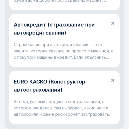
из-за вас на дороге пострадала их машина,
имущество, здоровье или жизнь. Проще говоря,
это правило на случай, когда ошибка за рулём
оборачивается чужими убытками. Главная мысль
Автокредит (страхование при
простая: такая ответственность нужна, чтобы
пострадавший не оставался без компенсации, а
автокредитовании)
виновник не платил всё в одиночку из своего
кармана.
Страхование при автокредитовании — это
защита, которая связана не просто с машиной, а
с покупкой машины в кредит. Если объяснить
совсем просто, банк даёт деньги на автомобиль
и хочет быть уверен, что с ним и с выплатами
всё будет в порядке. Поэтому вместе с
EURO КАСКО (Конструктор
автокредитом часто появляется страховка: она
помогает снизить риски для банка и для самого
автострахования)
заёмщика, если с машиной случится серьёзная
неприятность.
Это модульный продукт автострахования, в
котором владелец сам выбирает, какие части
автомобиля и какие риски хочет застраховать.