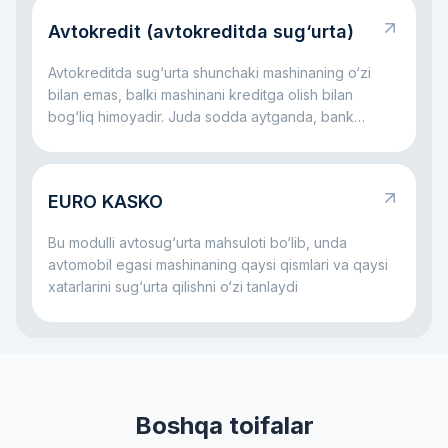
aylanganda ishlaydigan qoidadir. Asosiy fikr oddiy:
Avtokredit (avtokreditda sug‘urta)
bu javobgarlik jabrlanuvchi kompensatsiyasiz
qolmasligi, aybdor esa hamma xarajatni yolg‘iz o‘zi
Avtokreditda sug‘urta shunchaki mashinaning o‘zi
ko‘tarmasligi uchun kerak.
bilan emas, balki mashinani kreditga olish bilan
bog‘liq himoyadir. Juda sodda aytganda, bank
avtomobil uchun pul beradi va mashina ham, to‘lovlar
jarayoni ham himoyalangan bo‘lishini xohlaydi. Shu
sabab avtokredit bilan birga ko‘pincha sug‘urta ham
EURO KASKO
bo‘ladi: u mashina bilan jiddiy muammo yuz bersa,
ham bank, ham qarz oluvchi uchun xatarni
Bu modulli avtosug‘urta mahsuloti bo‘lib, unda
kamaytirishga yordam beradi.
avtomobil egasi mashinaning qaysi qismlari va qaysi
xatarlarini sug‘urta qilishni o‘zi tanlaydi
Boshqa toifalar