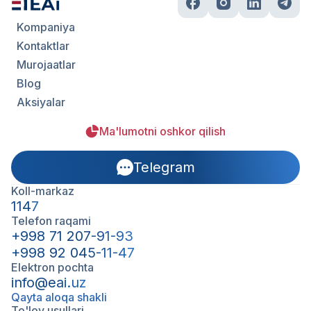
Kompaniya
Kontaktlar
Murojaatlar
Blog
Aksiyalar
Ma'lumotni oshkor qilish
Telegram
Koll-markaz
1147
Telefon raqami
+998 71 207-91-93
+998 92 045-11-47
Elektron pochta
info@eai.uz
Qayta aloqa shakli
To'lov usullari