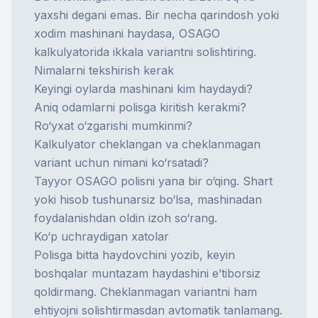
yaxshi degani emas. Bir necha qarindosh yoki
xodim mashinani haydasa,
OSAGO
kalkulyatori
da ikkala variantni solishtiring.
Nimalarni tekshirish kerak
Keyingi oylarda mashinani kim haydaydi?
Aniq odamlarni polisga kiritish kerakmi?
Ro‘yxat o‘zgarishi mumkinmi?
Kalkulyator cheklangan va cheklanmagan
variant uchun nimani ko‘rsatadi?
Tayyor
OSAGO polis
ni yana bir o‘qing. Shart
yoki hisob tushunarsiz bo‘lsa, mashinadan
foydalanishdan oldin izoh so‘rang.
Ko‘p uchraydigan xatolar
Polisga bitta haydovchini yozib, keyin
boshqalar muntazam haydashini e’tiborsiz
qoldirmang. Cheklanmagan variantni ham
ehtiyojni solishtirmasdan avtomatik tanlamang.