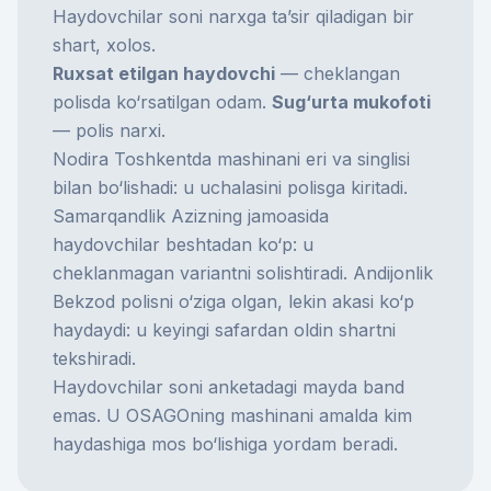
Haydovchilar soni narxga ta’sir qiladigan bir
shart, xolos.
Ruxsat etilgan haydovchi
— cheklangan
polisda ko‘rsatilgan odam.
Sug‘urta mukofoti
— polis narxi.
Nodira Toshkentda mashinani eri va singlisi
bilan bo‘lishadi: u uchalasini polisga kiritadi.
Samarqandlik Azizning jamoasida
haydovchilar beshtadan ko‘p: u
cheklanmagan variantni solishtiradi. Andijonlik
Bekzod polisni o‘ziga olgan, lekin akasi ko‘p
haydaydi: u keyingi safardan oldin shartni
tekshiradi.
Haydovchilar soni anketadagi mayda band
emas. U OSAGOning mashinani amalda kim
haydashiga mos bo‘lishiga yordam beradi.