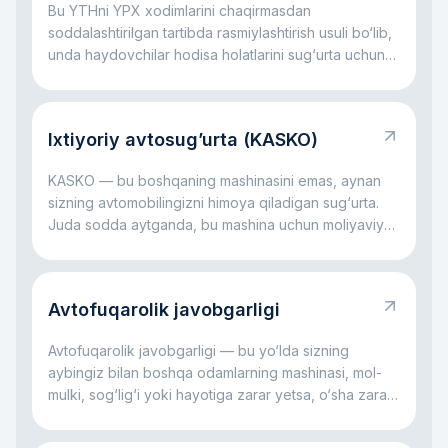
Bu YTHni YPX xodimlarini chaqirmasdan
soddalashtirilgan tartibda rasmiylashtirish usuli bo‘lib,
unda haydovchilar hodisa holatlarini sug‘urta uchun
o‘zlari qayd etadilar.
Ixtiyoriy avtosug’urta (KASKO)
KASKO — bu boshqaning mashinasini emas, aynan
sizning avtomobilingizni himoya qiladigan sug‘urta.
Juda sodda aytganda, bu mashina uchun moliyaviy
yostiqcha kabi: avariya bo‘lsa, oyna sinsa,
avtoturargohda shikast yetsa, daraxt tushsa yoki
hatto mashina o‘g‘irlansa ham, katta xarajatlarning bir
Avtofuqarolik javobgarligi
qismini sug‘urta kompaniyasi o‘z zimmasiga olishi
mumkin. Asosiy g‘oya oddiy: KASKO sizni katta
Avtofuqarolik javobgarligi — bu yo‘lda sizning
avtomobil xarajatlari bilan yolg‘iz qoldirmaslikka
aybingiz bilan boshqa odamlarning mashinasi, mol-
yordam beradi.
mulki, sog‘lig‘i yoki hayotiga zarar yetsa, o‘sha zarar
uchun sizning javobgarligingizdir. Juda sodda
aytganda, bu rulda qilingan xato boshqaning zarariga