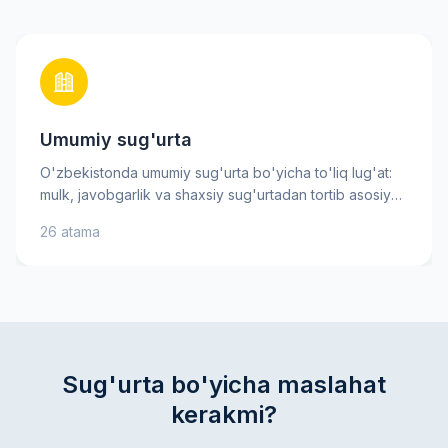
Umumiy sug'urta
O'zbekistonda umumiy sug'urta bo'yicha to'liq lug'at:
mulk, javobgarlik va shaxsiy sug'urtadan tortib asosiy
xavf-xatarlargacha. Sug'urta mukofoti, franchise va
26 atama
tovon puli kabi muhim atamalarni bilib oling — bu sizga
sug'urta shartnomasini yaxshiroq tushunishga va ongli
qarorlar qabul qilishga yordam beradi. Amaliy
tushuntirishlar va maslahatlar mol-mulkingiz va
manfaatlaringizni ishonch bilan himoya qilishga
ko'maklashadi.
Sug'urta bo'yicha maslahat
kerakmi?