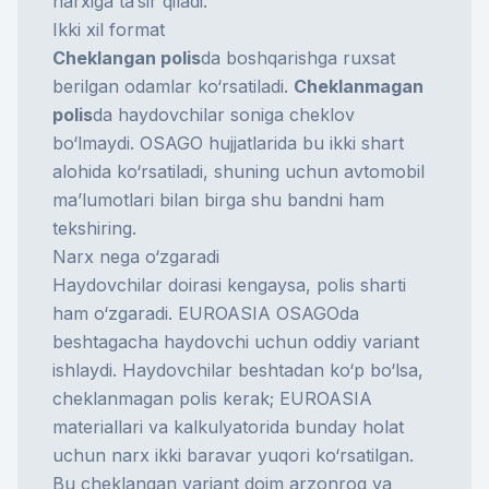
narxiga ta’sir qiladi.
Ikki xil format
Cheklangan polis
da boshqarishga ruxsat
berilgan odamlar ko‘rsatiladi.
Cheklanmagan
polis
da haydovchilar soniga cheklov
bo‘lmaydi. OSAGO hujjatlarida bu ikki shart
alohida ko‘rsatiladi, shuning uchun avtomobil
ma’lumotlari bilan birga shu bandni ham
tekshiring.
Narx nega o‘zgaradi
Haydovchilar doirasi kengaysa, polis sharti
ham o‘zgaradi. EUROASIA OSAGOda
beshtagacha haydovchi uchun oddiy variant
ishlaydi. Haydovchilar beshtadan ko‘p bo‘lsa,
cheklanmagan polis kerak; EUROASIA
materiallari va kalkulyatorida bunday holat
uchun narx ikki baravar yuqori ko‘rsatilgan.
Bu cheklangan variant doim arzonroq va