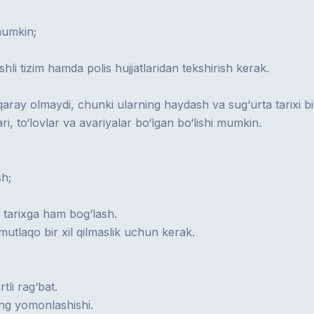
 mumkin;
shli tizim hamda polis hujjatlaridan tekshirish kerak.
ray olmaydi, chunki ularning haydash va sug‘urta tarixi bir
ri, to‘lovlar va avariyalar bo‘lgan bo‘lishi mumkin.
sh;
 tarixga ham bog‘lash.
tlaqo bir xil qilmaslik uchun kerak.
tli rag‘bat.
ing yomonlashishi.