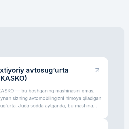
Ixtiyoriy avtosug’urta
(KASKO)
KASKO — bu boshqaning mashinasini emas,
ynan sizning avtomobilingizni himoya qiladigan
sug‘urta. Juda sodda aytganda, bu mashina
chun moliyaviy yostiqcha kabi: avariya bo‘lsa,
yna sinsa, avtoturargohda shikast yetsa,
araxt tushsa yoki hatto mashina o‘g‘irlansa