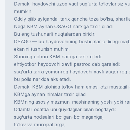
Demak, haydovchi uzoq vaqt sug‘urta to‘lovlarisiz yur
mumkin.
Oddiy qilib aytganda, tarix qancha toza bo‘lsa, shar
Nega KBM aynan OSAGO narxiga ta’sir qiladi
Bu eng tushunarli nuqtalardan biridir.
OSAGO — bu haydovchining boshqalar oldidagi majburi
ekanini tushunish muhim.
Shuning uchun KBM narxga ta’sir qiladi:
ehtiyotkor haydovchi xavfi pastroq deb qaraladi;
sug‘urta tarixi yomonroq haydovchi xavfi yuqoriroq d
bu polis narxida aks etadi.
Demak, KBM alohida to‘lov ham emas, o‘zi mustaqil j
KBMga aynan nimalar ta’sir qiladi
KBMning asosiy mazmuni mashinaning yoshi yoki rang
Odamlar odatda uni quyidagilar bilan bog‘laydi:
sug‘urta hodisalari bo‘lgan-bo‘lmaganiga;
to‘lov va murojaatlarga;