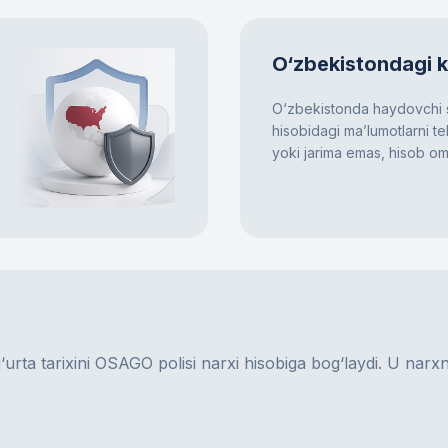
O‘zbekistondagi 
O‘zbekistonda haydovchi s
hisobidagi ma’lumotlarni te
yoki jarima emas, hisob omil
rta tarixini OSAGO polisi narxi hisobiga bog‘laydi. U narxni