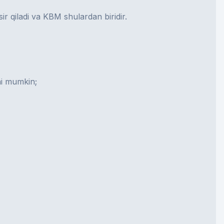
r qiladi va KBM shulardan biridir.
shi mumkin;