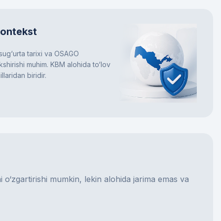
kontekst
ug‘urta tarixi va OSAGO
kshirishi muhim. KBM alohida to‘lov
laridan biridir.
 o‘zgartirishi mumkin, lekin alohida jarima emas va