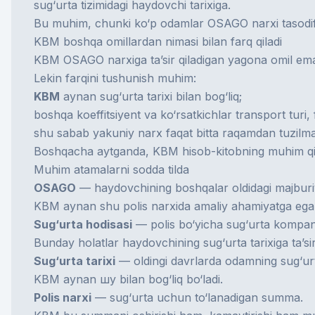
sug‘urta tizimidagi haydovchi tarixiga.
Bu muhim, chunki ko‘p odamlar OSAGO narxi tasodifan 
KBM boshqa omillardan nimasi bilan farq qiladi
KBM OSAGO narxiga ta’sir qiladigan yagona omil em
Lekin farqini tushunish muhim:
KBM
aynan sug‘urta tarixi bilan bog‘liq;
boshqa koeffitsiyent va ko‘rsatkichlar transport turi,
shu sabab yakuniy narx faqat bitta raqamdan tuzilma
Boshqacha aytganda, KBM hisob-kitobning muhim qis
Muhim atamalarni sodda tilda
OSAGO
— haydovchining boshqalar oldidagi majburiy 
KBM aynan shu polis narxida amaliy ahamiyatga ega 
Sug‘urta hodisasi
— polis bo‘yicha sug‘urta kompaniy
Bunday holatlar haydovchining sug‘urta tarixiga ta’sir
Sug‘urta tarixi
— oldingi davrlarda odamning sug‘urt
KBM aynan шу bilan bog‘liq bo‘ladi.
Polis narxi
— sug‘urta uchun to‘lanadigan summa.