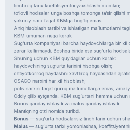
tinchroq tarix koeffitsiyentni yaxshilashi mumkin;
to‘lovli hodisalar unga boshqa tomonga ta’sir qilishi
yakuniy narx faqat KBMga bog‘liq emas.
Aniq hisoblash tartibi va ishlatilgan ma’lumotlarni tegi
KBM umuman nega kerak
Sug‘urta kompaniyasi barcha haydovchilarga bir xil qa
zarar keltirmaydi. Boshqa birida esa sug‘urta hodisala
Shuning uchun KBM quyidagilar uchun kerak:
haydovchining sug‘urta tarixini hisobga olish;
ehtiyotkorroq haydashni xavfliroq haydashdan ajrati
OSAGO narxini har xil hisoblash;
polis narxini faqat quruq ma’lumotlarga emas, amaliy
Oddiy qilib aytganda, KBM sug‘urtani hamma uchun mu
Bonus qanday ishlaydi va malus qanday ishlaydi
Mantiqning o‘zi nomida turibdi.
Bonus
— sug‘urta hodisalarisiz tinch tarix uchun shar
Malus
— sug‘urta tarixi yomonlashsa, koeffitsiyentn