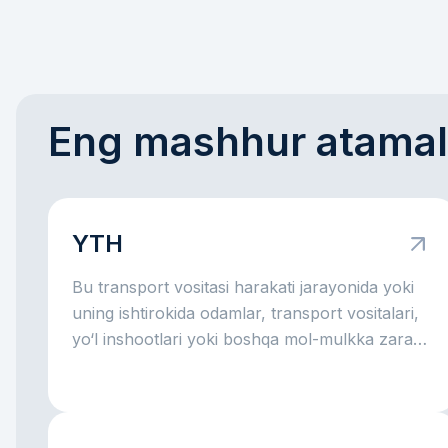
Eng mashhur atamal
YTH
Bu transport vositasi harakati jarayonida yoki
uning ishtirokida odamlar, transport vositalari,
yo‘l inshootlari yoki boshqa mol-mulkka zarar
yetgan yo‘l hodisasidir.