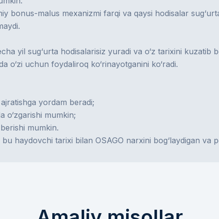
umkin.
miy
bonus-malus
mexanizmi farqi va qaysi hodisalar
sug‘urta
maydi.
echa yil sug‘urta hodisalarisiz yuradi va o‘z tarixini kuzati
 o‘zi uchun foydaliroq ko‘rinayotganini ko‘radi.
ajratishga yordam beradi;
ida o‘zgarishi mumkin;
a berishi mumkin.
bu haydovchi tarixi bilan OSAGO narxini bog‘laydigan va poli
Amaliy misollar