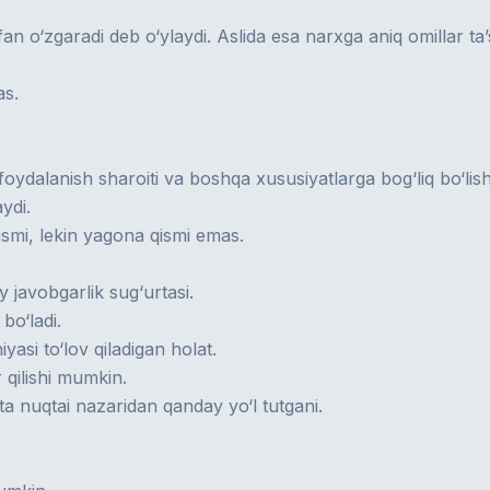
o‘zgaradi deb o‘ylaydi. Aslida esa narxga aniq omillar ta’si
as.
 foydalanish sharoiti va boshqa xususiyatlarga bog‘liq bo‘li
ydi.
mi, lekin yagona qismi emas.
javobgarlik sug‘urtasi.
bo‘ladi.
asi to‘lov qiladigan holat.
 qilishi mumkin.
a nuqtai nazaridan qanday yo‘l tutgani.