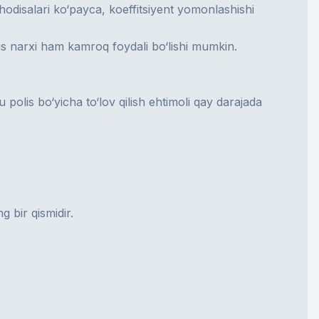
hodisalari ko‘payса, koeffitsiyent yomonlashishi
is narxi ham kamroq foydali bo‘lishi mumkin.
lis bo‘yicha to‘lov qilish ehtimoli qay darajada
 bir qismidir.