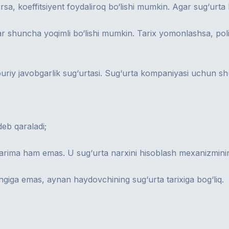
sa, koeffitsiyent foydaliroq bo‘lishi mumkin. Agar sug‘urta 
tlar shuncha yoqimli bo‘lishi mumkin. Tarix yomonlashsa, pol
y javobgarlik sug‘urtasi. Sug‘urta kompaniyasi uchun shu po
eb qaraladi;
arima ham emas. U sug‘urta narxini hisoblash mexanizmining
iga emas, aynan haydovchining sug‘urta tarixiga bog‘liq.