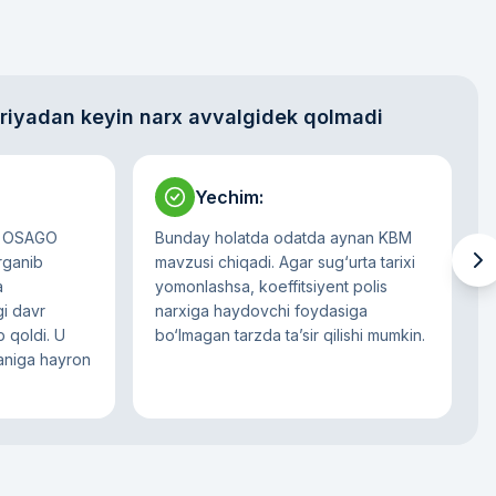
riyadan keyin narx avvalgidek qolmadi
Yechim
:
a OSAGO
Bunday holatda odatda aynan KBM
‘rganib
mavzusi chiqadi. Agar sug‘urta tarixi
a
yomonlashsa, koeffitsiyent polis
i davr
narxiga haydovchi foydasiga
b qoldi. U
bo‘lmagan tarzda ta’sir qilishi mumkin.
aniga hayron