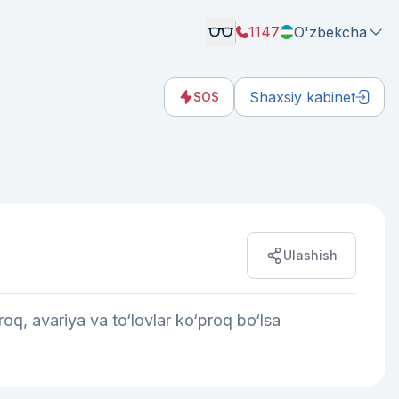
1147
O'zbekcha
Shaxsiy kabinet
SOS
Ulashish
roq, avariya va to‘lovlar ko‘proq bo‘lsa