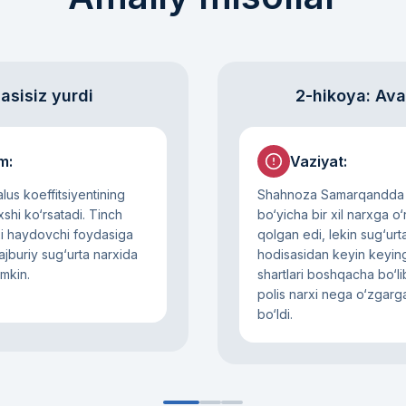
asisiz yurdi
2-hikoya: Ava
im
:
Vaziyat
:
us koeffitsiyentining
Shahnoza Samarqandd
shi ko‘rsatadi. Tinch
bo‘yicha bir xil narxga o
ixi haydovchi foydasiga
qolgan edi, lekin sug‘urt
ajburiy sug‘urta narxida
hodisasidan keyin keying
umkin.
shartlari boshqacha bo‘li
polis narxi nega o‘zgarg
bo‘ldi.