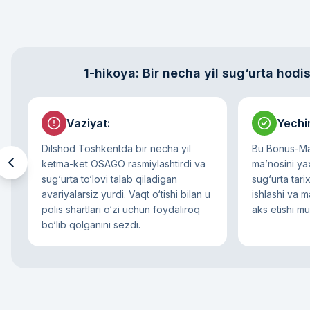
1-hikoya: Bir necha yil sug‘urta hodis
Vaziyat
:
Yech
Dilshod Toshkentda bir necha yil
Bu Bonus-Mal
ketma-ket OSAGO rasmiylashtirdi va
ma’nosini yax
sug‘urta to‘lovi talab qiladigan
sug‘urta tar
avariyalarsiz yurdi. Vaqt o‘tishi bilan u
ishlashi va m
polis shartlari o‘zi uchun foydaliroq
aks etishi m
bo‘lib qolganini sezdi.