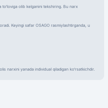
 to‘lovi
ga olib kelganini tekshiring. Bu narx
b boradi. Keyingi safar OSAGO rasmiylashtirganda, u
s narxini yanada individual qiladigan ko‘rsatkichdir.