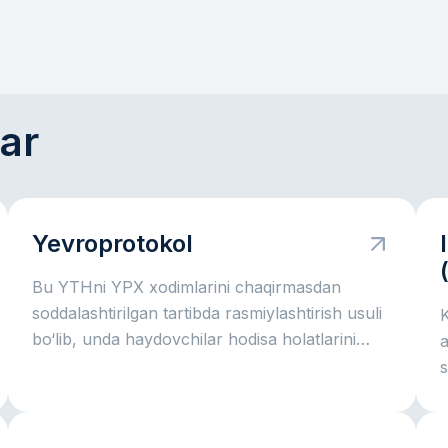
ar
Yevroprotokol
Bu YTHni YPX xodimlarini chaqirmasdan
soddalashtirilgan tartibda rasmiylashtirish usuli
bo‘lib, unda haydovchilar hodisa holatlarini
a
sug‘urta uchun o‘zlari qayd etadilar.
u
o
d