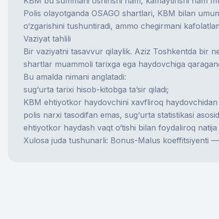
KBM bu summani oshirishi ham, kamaytirishi ham m
Polis olayotganda
OSAGO
shartlari, KBM bilan umu
o‘zgarishini tushuntiradi, ammo chegirmani kafolatla
Vaziyat tahlili
Bir vaziyatni tasavvur qilaylik. Aziz Toshkentda bir n
shartlar muammoli tarixga ega haydovchiga qaraganda
Bu amalda nimani anglatadi:
sug‘urta tarixi hisob-kitobga ta’sir qiladi;
KBM ehtiyotkor haydovchini xavfliroq haydovchidan 
polis narxi tasodifan emas, sug‘urta statistikasi asos
ehtiyotkor haydash vaqt o‘tishi bilan foydaliroq natij
Xulosa juda tushunarli: Bonus-Malus koeffitsiyenti — 