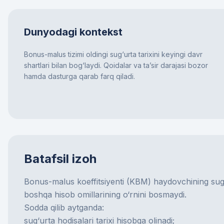
Dunyodagi kontekst
Bonus-malus tizimi oldingi sug‘urta tarixini keyingi davr
shartlari bilan bog‘laydi. Qoidalar va ta’sir darajasi bozor
hamda dasturga qarab farq qiladi.
Batafsil izoh
Bonus-malus koeffitsiyenti (KBM) haydovchining sug‘u
boshqa hisob omillarining o‘rnini bosmaydi.
Sodda qilib aytganda:
sug‘urta hodisalari tarixi hisobga olinadi;