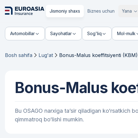
Jismoniy shaxs
Biznes uchun
Yana
Avtomobillar
Sayohatlar
Sog'liq
Mol-mulk
Bosh sahifa
Lug'at
Bonus-Malus koeffitsiyenti (KBM)
Bonus-Malus koef
Bu OSAGO narxiga ta’sir qiladigan ko‘rsatkich bo‘
qimmatroq bo‘lishi mumkin.